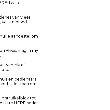
ERE: Laat dit
denes van vlees,
d, vet en bloed
 hulle aangestel om
an vlees, mag in my
.
wat van My af
 dra:
 huis en bedienaars
 voor hulle staan om
'n struikelblok tot
ie Here HERE, sodat