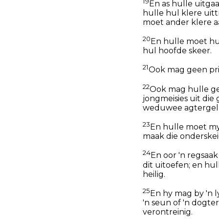
19
En as hulle uitga
hulle hul klere uitt
moet ander klere aa
20
En hulle moet hul
hul hoofde skeer.
21
Ook mag geen prie
22
Ook mag hulle gee
jongmeisies uit die 
weduwee agtergelaa
23
En hulle moet my 
maak die onderskeid
24
En oor 'n regsaa
dit uitoefen; en h
heilig.
25
En hy mag by 'n l
'n seun of 'n dogte
verontreinig.