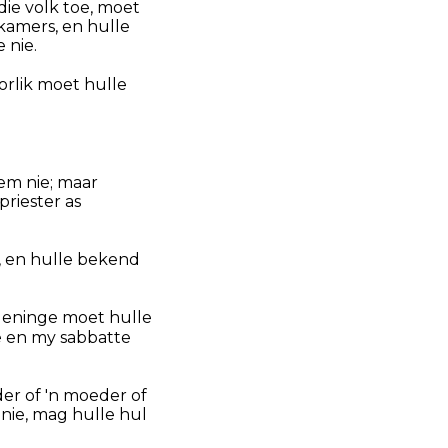
die volk toe, moet
e kamers, en hulle
 nie.
oorlik moet hulle
em nie; maar
priester as
s, en hulle bekend
rdeninge moet hulle
e en my sabbatte
der of 'n moeder of
 nie, mag hulle hul