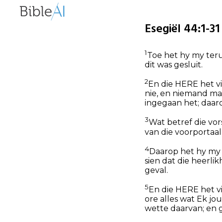
Esegiël 44:1-31
1
Toe het hy my teru
dit was gesluit.
2
En die HERE het vi
nie, en niemand ma
ingegaan het; daaro
3
Wat betref die vor
van die voorportaal
4
Daarop het hy my g
sien dat die heerli
geval.
5
En die HERE het v
ore alles wat Ek jo
wette daarvan; en g