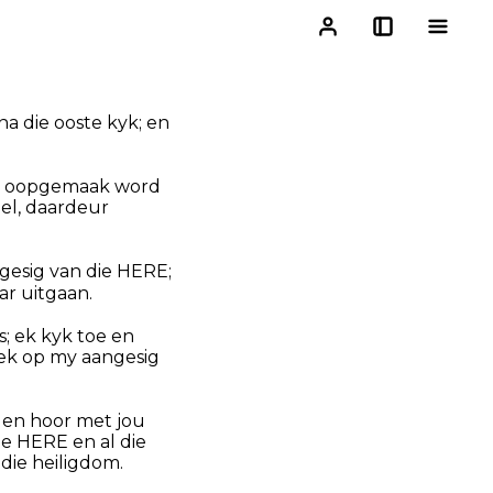
a die ooste kyk; en
nie oopgemaak word
el, daardeur
ngesig van die HERE;
ar uitgaan.
; ek kyk toe en
t ek op my aangesig
 en hoor met jou
ie HERE en al die
 die heiligdom.