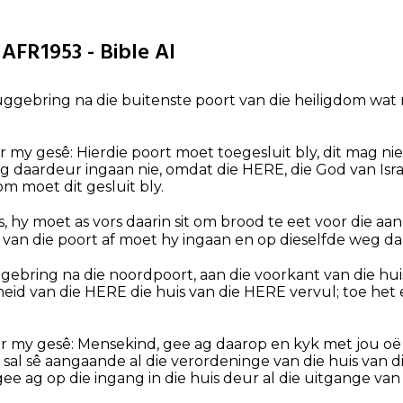
 AFR1953 - Bible AI
ggebring na die buitenste poort van die heiligdom wat n
r my gesê: Hierdie poort moet toegesluit bly, dit mag 
g daardeur ingaan nie, omdat die HERE, die God van Isra
m moet dit gesluit bly.
s, hy moet as vors daarin sit om brood te eet voor die aa
 van die poort af moet hy ingaan en op dieselfde weg da
ebring na die noordpoort, aan die voorkant van die huis
kheid van die HERE die huis van die HERE vervul; toe he
ir my gesê: Mensekind, gee ag daarop en kyk met jou oë
u sal sê aangaande al die verordeninge van die huis van d
ee ag op die ingang in die huis deur al die uitgange van