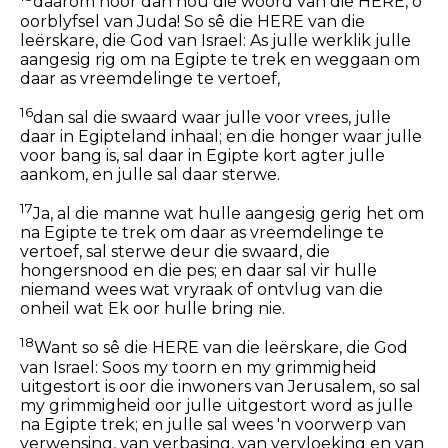
daarom hoor dan nou die woord van die HERE, o
oorblyfsel van Juda! So sê die HERE van die
leërskare, die God van Israel: As julle werklik julle
aangesig rig om na Egipte te trek en weggaan om
daar as vreemdelinge te vertoef,
16
dan sal die swaard waar julle voor vrees, julle
daar in Egipteland inhaal; en die honger waar julle
voor bang is, sal daar in Egipte kort agter julle
aankom, en julle sal daar sterwe.
17
Ja, al die manne wat hulle aangesig gerig het om
na Egipte te trek om daar as vreemdelinge te
vertoef, sal sterwe deur die swaard, die
hongersnood en die pes; en daar sal vir hulle
niemand wees wat vryraak of ontvlug van die
onheil wat Ek oor hulle bring nie.
18
Want so sê die HERE van die leërskare, die God
van Israel: Soos my toorn en my grimmigheid
uitgestort is oor die inwoners van Jerusalem, so sal
my grimmigheid oor julle uitgestort word as julle
na Egipte trek; en julle sal wees 'n voorwerp van
verwensing, van verbasing, van vervloeking en van