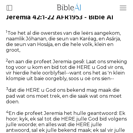
Jeremia 42:1-22 AFR1953 - Bible AI
1
Toe het al die owerstes van die leërs aangekom,
naamlik Jóhanan, die seun van Karéag, en Asárja,
die seun van Hosája, en die hele volk, klein en
groot,
2
en aan die profeet Jeremia gesê: Laat ons smeking
tog voor u kom en bid tot die HERE u God vir ons,
vir hierdie hele oorblyfsel--want ons het as 'n klein
klompie uit baie oorgebly, soos u oë ons sien--
3
dat die HERE u God ons bekend mag maak die
pad wat ons moet trek, en die saak wat ons moet
doen.
4
En die profeet Jeremia het hulle geantwoord: Ek
hoor; kyk, ek sal tot die HERE julle God bid volgens
julle woorde; en alles wat die HERE julle
antwoord, sal ek julle bekend maak; ek sal vir julle