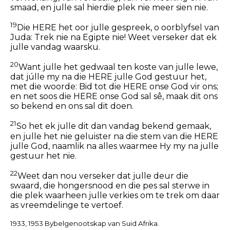
smaad, en julle sal hierdie plek nie meer sien nie.
19
Die HERE het oor julle gespreek, o oorblyfsel van
Juda: Trek nie na Egipte nie! Weet verseker dat ek
julle vandag waarsku.
20
Want julle het gedwaal ten koste van julle lewe,
dat júlle my na die HERE julle God gestuur het,
met die woorde: Bid tot die HERE onse God vir ons;
en net soos die HERE onse God sal sê, maak dit ons
so bekend en ons sal dit doen.
21
So het ek julle dit dan vandag bekend gemaak,
en julle het nie geluister na die stem van die HERE
julle God, naamlik na alles waarmee Hy my na julle
gestuur het nie.
22
Weet dan nou verseker dat julle deur die
swaard, die hongersnood en die pes sal sterwe in
die plek waarheen julle verkies om te trek om daar
as vreemdelinge te vertoef.
1933, 1953 Bybelgenootskap van Suid Afrika.