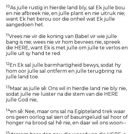
10
As julle rustig in hierdie land bly, sal Ek julle bou
en nie afbreek nie, en julle plant en nie uitruk nie;
want Ek het berou oor die onheil wat Ek julle
aangedoen het.
11
Vrees nie vir die koning van Babel vir wie julle
bang is nie; wees nie vir hom bevrees nie, spreek
die HERE, want Ek is met julle om julle te verlos en
julle uit sy hand te red.
12
En Ek sal julle barmhartigheid bewys, sodat hy
hom oor julle sal ontferm en julle terugbring na
julle land toe.
13
Maar as julle sê: Ons wil in hierdie land nie bly nie,
sodat julle nie luister na die stem van die HERE
julle God nie,
14
en sê: Nee, maar ons sal na Egipteland trek waar
ons geen oorlog sal sien of basuingeluid sal hoor of
honger na brood sal hê nie, en daar wil ons woon--
15