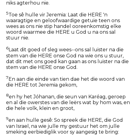
niks agterhou nie.
5
Toe sê hulle vir Jeremia: Laat die HERE 'n
waaragtige en geloofwaardige getuie teen ons
wees as ons nie stip handel ooreenkomstig elke
woord waarmee die HERE u God u na ons sal
stuur nie.
6
Laat dit goed of sleg wees--ons sal luister na die
stem van die HERE onse God na wie ons u stuur,
dat dit met ons goed kan gaan as ons luister na die
stem van die HERE onse God.
7
En aan die einde van tien dae het die woord van
die HERE tot Jeremia gekom,
8
en hy het Jóhanan, die seun van Karéag, geroep
en al die owerstes van die leërs wat by hom was, en
die hele volk, klein en groot,
9
en aan hulle gesê: So spreek die HERE, die God
van Israel, na wie julle my gestuur het om julle
smeking eerbiediglik voor sy aangesig te bring: