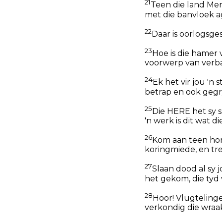
21
Teen die land Mer
met die banvloek ag
22
Daar is oorlogsge
23
Hoe is die hamer
voorwerp van verbas
24
Ek het vir jou 'n 
betrap en ook gegry
25
Die HERE het sy 
'n werk is dit wat 
26
Kom aan teen hom
koringmiede, en tr
27
Slaan dood al sy 
het gekom, die tyd 
28
Hoor! Vlugtelinge
verkondig die wraa