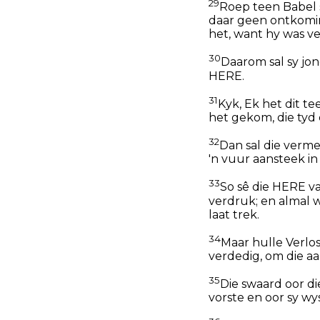
29
Roep teen Babel s
daar geen ontkomi
het, want hy was ve
30
Daarom sal sy jo
HERE.
31
Kyk, Ek het dit t
het gekom, die tyd 
32
Dan sal die verme
'n vuur aansteek in
33
So sê die HERE va
verdruk; en almal 
laat trek.
34
Maar hulle Verloss
verdedig, om die aa
35
Die swaard oor di
vorste en oor sy w