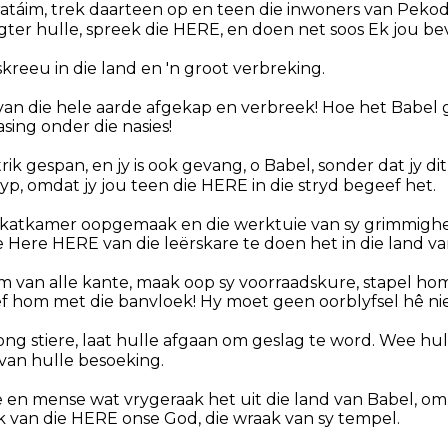
atáim, trek daarteen op en teen die inwoners van Pekod
ter hulle, spreek die HERE, en doen net soos Ek jou bev
skreeu in die land en 'n groot verbreking.
 van die hele aarde afgekap en verbreek! Hoe het Babel
ing onder die nasies!
strik gespan, en jy is ook gevang, o Babel, sonder dat jy dit
p, omdat jy jou teen die HERE in die stryd begeef het.
skatkamer oopgemaak en die werktuie van sy grimmighe
die Here HERE van die leërskare te doen het in die land va
 van alle kante, maak oop sy voorraadskure, stapel ho
ef hom met die banvloek! Hy moet geen oorblyfsel hê nie
jong stiere, laat hulle afgaan om geslag te word. Wee hu
van hulle besoeking.
 en mense wat vrygeraak het uit die land van Babel, om 
k van die HERE onse God, die wraak van sy tempel.