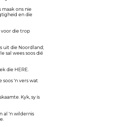
s maak ons nie
tigheid en die
 voor die trop
 uit die Noordland;
e sal wees soos dié
eek die HERE.
e soos 'n vers wat
skaamte. Kyk, sy is
al 'n wildernis
e.