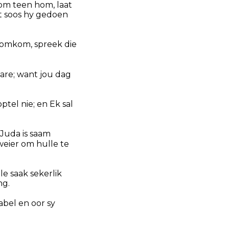
dom teen hom, laat
t soos hy gedoen
g omkom, spreek die
kare; want jou dag
tel nie; en Ek sal
 Juda is saam
weier om hulle te
le saak sekerlik
ng.
abel en oor sy