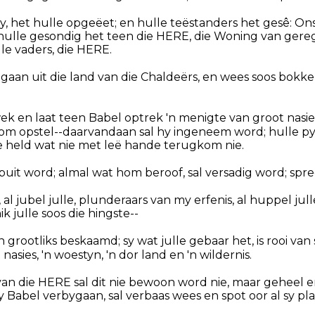
y, het hulle opgeëet; en hulle teëstanders het gesê: On
 hulle gesondig het teen die HERE, die Woning van gereg
le vaders, die HERE.
 gaan uit die land van die Chaldeërs, en wees soos bokke
k en laat teen Babel optrek 'n menigte van groot nasies
hom opstel--daarvandaan sal hy ingeneem word; hulle pyl
e held wat nie met leë hande terugkom nie.
 buit word; almal wat hom beroof, sal versadig word; spr
, al jubel julle, plunderaars van my erfenis, al huppel jull
k julle soos die hingste--
 grootliks beskaamd; sy wat julle gebaar het, is rooi van 
 nasies, 'n woestyn, 'n dor land en 'n wildernis.
an die HERE sal dit nie bewoon word nie, maar geheel en 
 Babel verbygaan, sal verbaas wees en spot oor al sy pla