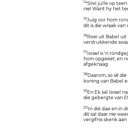
14
Stel julle op tee
nie! Want hy het t
15
Juig oor hom rond
dit is die wraak va
16
Roei uit Babel uit
verdrukkende swaar
17
Israel is 'n rond
hom opgeëet, en no
afgeknaag.
18
Daarom, so sê die
koning van Babel en
19
En Ek sal Israel n
die gebergte van Ef
20
In dié dae en in 
dit sal daar nie wee
vergifnis skenk aan