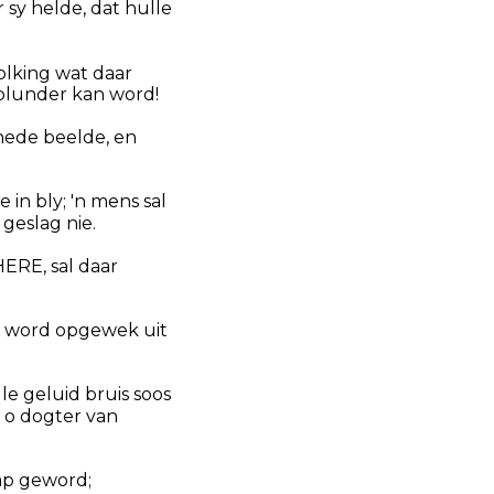
 sy helde, dat hulle
olking wat daar
geplunder kan word!
snede beelde, en
 in bly; 'n mens sal
 geslag nie.
ERE, sal daar
gs word opgewek uit
le geluid bruis soos
, o dogter van
lap geword;