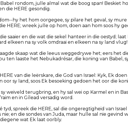
n Babel rondom, julle almal wat die boog span! Beskiet ho
een die HERE gesondig.
om--hy het hom oorgegee, sy pilare het geval, sy mure 
n die HERE; wreek julle op hom, doen aan hom soos hy g
 die saaier en die wat die sekel hanteer in die oestyd; laa
d elkeen na sy volk omdraai en elkeen na sy land vlug!
gejaagde skaap wat die leeus weggedrywe het; eers het d
u ten laaste het Nebukadrésar, die koning van Babel, 
 HERE van die leërskare, die God van Israel: Kyk, Ek doen
 oor sy land, soos Ek besoeking gedoen het oor die kon
a sy weiveld terugbring, en hy sal wei op Karmel en in Basa
raim en in Gílead versadig word.
dié tyd, spreek die HERE, sal die ongeregtigheid van Isra
s nie; en die sondes van Juda, maar hulle sal nie gevind 
 diegene wat Ek laat oorbly.