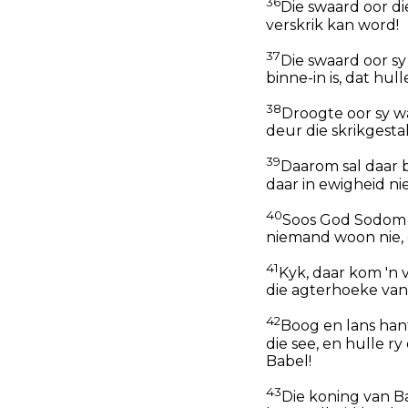
36
Die swaard oor di
verskrik kan word!
37
Die swaard oor s
binne-in is, dat hu
38
Droogte oor sy wa
deur die skrikgestal
39
Daarom sal daar b
daar in ewigheid ni
40
Soos God Sodom 
niemand woon nie, 
41
Kyk, daar kom 'n 
die agterhoeke van 
42
Boog en lans hant
die see, en hulle r
Babel!
43
Die koning van B