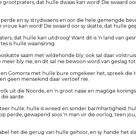
e grootpraters, dat hulle dwaas kan word! Die swaard oor
y perde en sy strydwaens en oor die hele gemengde bev
lle vroue kan word! Die swaard oor sy skatte, dat hulle 
ters, dat hulle kan uitdroog! Want dit is 'n land van ge
tes is hulle waansinnig.
oskatte saam met wildehonde bly; ook sal daar volstruise
e meer bly nie, en dit sal nie bewoon word van geslag tot
en Gomorra met hulle bure omgekeer het, spreek die H
en geen mensekind daar vertoef nie.
volk uit die Noorde, en 'n groot nasie en magtige konin
die aarde.
eer hulle; hulle is wreed en sonder barmhartigheid; hul
y op perde, gewapend soos 'n man vir die oorlog, teen jou
abel het die gerug van hulle gehoor, en sy hande het s