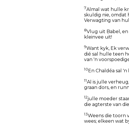
7
Almal wat hulle kr
skuldig nie, omdat
Verwagting van hul
8
Vlug uit Babel, en
kleinvee uit!
9
Want kyk, Ek verwe
dié sal hulle teen 
van 'n voorspoedig
10
En Chaldéa sal 'n
11
Al is julle verheug
graan dors, en runni
12
julle moeder staan
die agterste van die
13
Weens die toorn v
wees; elkeen wat by