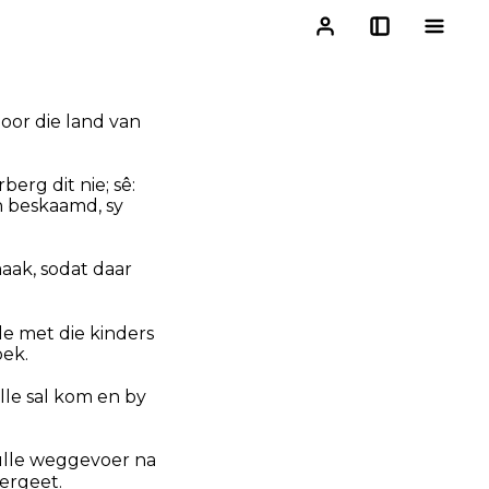
oor die land van
berg dit nie; sê:
n beskaamd, sy
maak, sodat daar
lle met die kinders
oek.
ulle sal kom en by
hulle weggevoer na
ergeet.