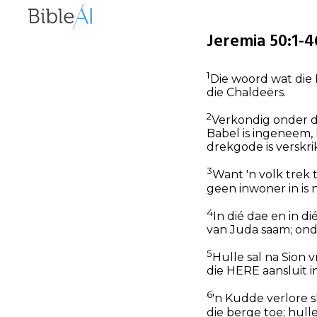
Jeremia 50:1-4
1
Die woord wat die 
die Chaldeërs.
2
Verkondig onder die
Babel is ingeneem, 
drekgode is verskri
3
Want 'n volk trek 
geen inwoner in is 
4
In dié dae en in di
van Juda saam; ond
5
Hulle sal na Sion 
die HERE aansluit i
6
'n Kudde verlore s
die berge toe; hull