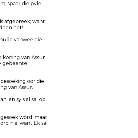
m, spaar die pyle
is afgebreek; want
edoen het!
t hulle vanweë die
ie koning van Assur
sy gebeente
 besoeking oor die
ing van Assur.
n; en sy siel sal op
el gesoek word, maar
word nie; want Ek sal