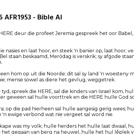
6 AFR1953 - Bible AI
HERE deur die profeet Jeremia gespreek het oor Babel, 
 nasies en laat hoor, en steek 'n banier op, laat hoor; ver
Bel staan beskaamd, Meródag is verskrik; sy afgode staa
k.
teen hom op uit die Noorde; dit sal sy land 'n woesteny 
nie; mense sowel as diere het gevlug, weggetrek.
é tyd, spreek die HERE, sal die kinders van Israel kom, hu
er geween sal hulle voorttrek en die HERE hulle God s
vra; op die pad hierheen sal hulle aangesig gerig wees; h
n 'n ewige verbond wat nie vergeet sal word nie.
kape was my volk; hulle herders het hulle laat dwaal, 
e het gegaan van berg na heuwel, hulle het hul lêplek v