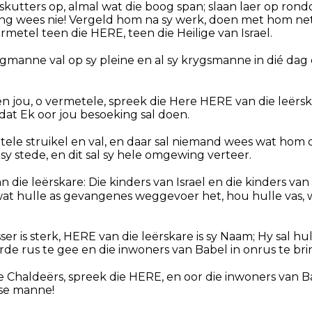
kutters op, almal wat die boog span; slaan laer op ron
ng wees nie! Vergeld hom na sy werk, doen met hom ne
rmetel teen die HERE, teen die Heilige van Israel.
ngmanne val op sy pleine en al sy krygsmanne in dié da
een jou, o vermetele, spreek die Here HERE van die leërs
dat Ek oor jou besoeking sal doen.
tele struikel en val, en daar sal niemand wees wat hom op
 sy stede, en dit sal sy hele omgewing verteer.
n die leërskare: Die kinders van Israel en die kinders van
wat hulle as gevangenes weggevoer het, hou hulle vas, 
er is sterk, HERE van die leërskare is sy Naam; Hy sal hul
rde rus te gee en die inwoners van Babel in onrus te bri
e Chaldeërs, spreek die HERE, en oor die inwoners van B
yse manne!