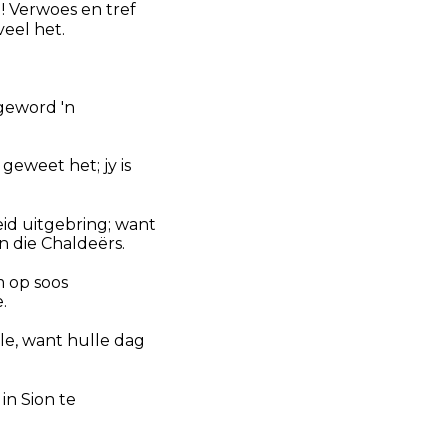
! Verwoes en tref
eel het.
 geword 'n
 geweet het; jy is
id uitgebring; want
n die Chaldeërs.
m op soos
.
lle, want hulle dag
in Sion te