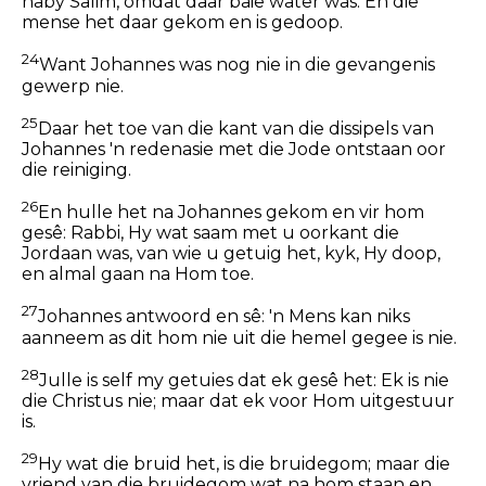
naby Salim, omdat daar baie water was. En die
mense het daar gekom en is gedoop.
24
Want Johannes was nog nie in die gevangenis
gewerp nie.
25
Daar het toe van die kant van die dissipels van
Johannes 'n redenasie met die Jode ontstaan oor
die reiniging.
26
En hulle het na Johannes gekom en vir hom
gesê: Rabbi, Hy wat saam met u oorkant die
Jordaan was, van wie u getuig het, kyk, Hy doop,
en almal gaan na Hom toe.
27
Johannes antwoord en sê: 'n Mens kan niks
aanneem as dit hom nie uit die hemel gegee is nie.
28
Julle is self my getuies dat ek gesê het: Ek is nie
die Christus nie; maar dat ek voor Hom uitgestuur
is.
29
Hy wat die bruid het, is die bruidegom; maar die
vriend van die bruidegom wat na hom staan en