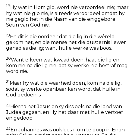
18
Hy wat in Hom glo, word nie veroordeel nie; maar
hy wat nie glo nie, is alreeds veroordeel omdat hy
nie geglo het in die Naam van die eniggebore
Seun van God nie.
19
En dit is die oordeel: dat die lig in die wêreld
gekom het, en die mense het die duisternis liewer
gehad as die lig; want hulle werke was boos.
20
Want elkeen wat kwaad doen, haat die lig en
kom nie na die lig nie, dat sy werke nie bestraf mag
word nie.
21
Maar hy wat die waarheid doen, kom na die lig,
sodat sy werke openbaar kan word, dat hulle in
God gedoen is.
22
Hierna het Jesus en sy dissipels na die land van
Judéa gegaan, en Hy het daar met hulle vertoef
en gedoop.
23
En Johannes was ook besig om te doop in Enon