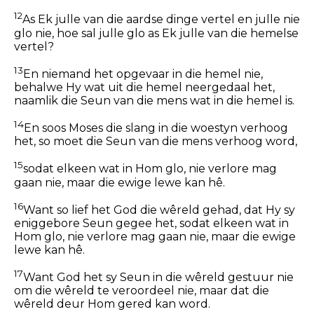
12
As Ek julle van die aardse dinge vertel en julle nie
glo nie, hoe sal julle glo as Ek julle van die hemelse
vertel?
13
En niemand het opgevaar in die hemel nie,
behalwe Hy wat uit die hemel neergedaal het,
naamlik die Seun van die mens wat in die hemel is.
14
En soos Moses die slang in die woestyn verhoog
het, so moet die Seun van die mens verhoog word,
15
sodat elkeen wat in Hom glo, nie verlore mag
gaan nie, maar die ewige lewe kan hê.
16
Want so lief het God die wêreld gehad, dat Hy sy
eniggebore Seun gegee het, sodat elkeen wat in
Hom glo, nie verlore mag gaan nie, maar die ewige
lewe kan hê.
17
Want God het sy Seun in die wêreld gestuur nie
om die wêreld te veroordeel nie, maar dat die
wêreld deur Hom gered kan word.