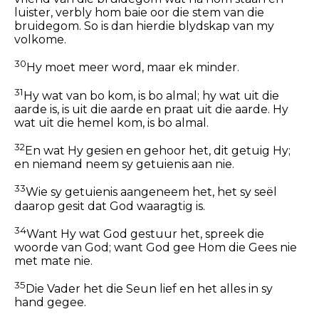
luister, verbly hom baie oor die stem van die
bruidegom. So is dan hierdie blydskap van my
volkome.
30
Hy moet meer word, maar ek minder.
31
Hy wat van bo kom, is bo almal; hy wat uit die
aarde is, is uit die aarde en praat uit die aarde. Hy
wat uit die hemel kom, is bo almal.
32
En wat Hy gesien en gehoor het, dit getuig Hy;
en niemand neem sy getuienis aan nie.
33
Wie sy getuienis aangeneem het, het sy seël
daarop gesit dat God waaragtig is.
34
Want Hy wat God gestuur het, spreek die
woorde van God; want God gee Hom die Gees nie
met mate nie.
35
Die Vader het die Seun lief en het alles in sy
hand gegee.