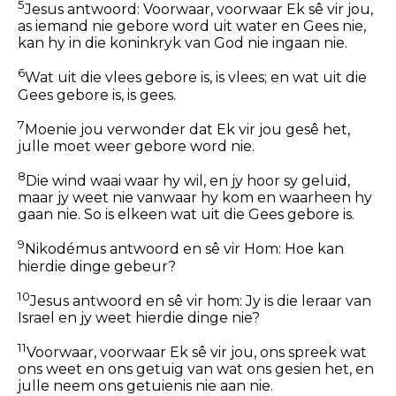
5
Jesus antwoord:
Voorwaar, voorwaar Ek sê vir jou,
as iemand nie gebore word uit water en Gees nie,
kan hy in die koninkryk van God nie ingaan nie.
6
Wat uit die vlees gebore is, is vlees; en wat uit die
Gees gebore is, is gees.
7
Moenie jou verwonder dat Ek vir jou gesê het,
julle moet weer gebore word nie.
8
Die wind waai waar hy wil, en jy hoor sy geluid,
maar jy weet nie vanwaar hy kom en waarheen hy
gaan nie. So is elkeen wat uit die Gees gebore is.
9
Nikodémus antwoord en sê vir Hom: Hoe kan
hierdie dinge gebeur?
10
Jesus antwoord en sê vir hom:
Jy is die leraar van
Israel en jy weet hierdie dinge nie?
11
Voorwaar, voorwaar Ek sê vir jou, ons spreek wat
ons weet en ons getuig van wat ons gesien het, en
julle neem ons getuienis nie aan nie.