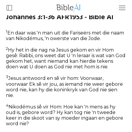
Johannes 3:1-36 AFR1953 - Bible AI
1
En daar was 'n man uit die Fariseërs met die naam
van Nikodémus, 'n owerste van die Jode.
2
Hy het in die nag na Jesus gekom en vir Hom
gesê: Rabbi, ons weet dat U 'n leraar is wat van God
gekom het, want niemand kan hierdie tekens
doen wat U doen as God nie met hom is nie.
3
Jesus antwoord en sê vir hom:
Voorwaar,
voorwaar Ek sê vir jou, as iemand nie weer gebore
word nie, kan hy die koninkryk van God nie sien
nie.
4
Nikodémus sê vir Hom: Hoe kan 'n mens as hy
oud is, gebore word? Hy kan tog nie 'n tweede
keer in die skoot van sy moeder ingaan en gebore
word nie?