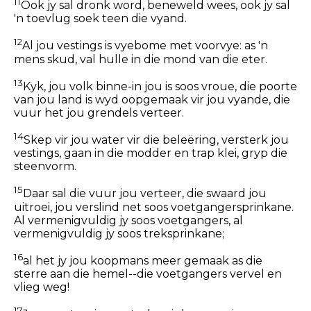
11
Ook jy sal dronk word, beneweld wees, ook jy sal
'n toevlug soek teen die vyand.
12
Al jou vestings is vyebome met voorvye: as 'n
mens skud, val hulle in die mond van die eter.
13
Kyk, jou volk binne-in jou is soos vroue, die poorte
van jou land is wyd oopgemaak vir jou vyande, die
vuur het jou grendels verteer.
14
Skep vir jou water vir die beleëring, versterk jou
vestings, gaan in die modder en trap klei, gryp die
steenvorm.
15
Daar sal die vuur jou verteer, die swaard jou
uitroei, jou verslind net soos voetgangersprinkane.
Al vermenigvuldig jy soos voetgangers, al
vermenigvuldig jy soos treksprinkane;
16
al het jy jou koopmans meer gemaak as die
sterre aan die hemel--die voetgangers vervel en
vlieg weg!
17