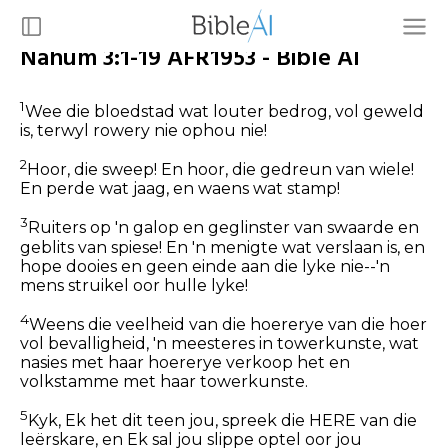
Nahum 3:1-19 AFR1953 - Bible AI
1
Wee die bloedstad wat louter bedrog, vol geweld
is, terwyl rowery nie ophou nie!
2
Hoor, die sweep! En hoor, die gedreun van wiele!
En perde wat jaag, en waens wat stamp!
3
Ruiters op 'n galop en geglinster van swaarde en
geblits van spiese! En 'n menigte wat verslaan is, en
hope dooies en geen einde aan die lyke nie--'n
mens struikel oor hulle lyke!
4
Weens die veelheid van die hoererye van die hoer
vol bevalligheid, 'n meesteres in towerkunste, wat
nasies met haar hoererye verkoop het en
volkstamme met haar towerkunste.
5
Kyk, Ek het dit teen jou, spreek die HERE van die
leërskare, en Ek sal jou slippe optel oor jou