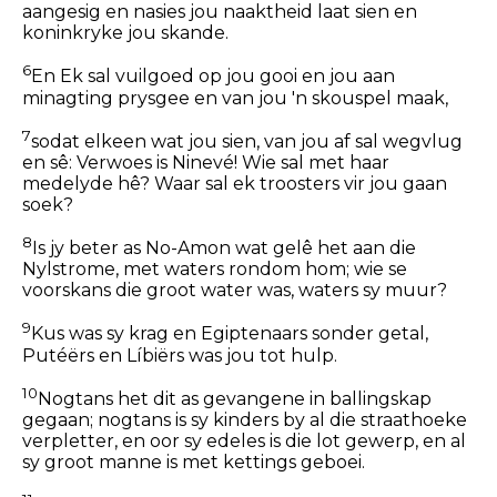
aangesig en nasies jou naaktheid laat sien en
koninkryke jou skande.
6
En Ek sal vuilgoed op jou gooi en jou aan
minagting prysgee en van jou 'n skouspel maak,
7
sodat elkeen wat jou sien, van jou af sal wegvlug
en sê: Verwoes is Ninevé! Wie sal met haar
medelyde hê? Waar sal ek troosters vir jou gaan
soek?
8
Is jy beter as No-Amon wat gelê het aan die
Nylstrome, met waters rondom hom; wie se
voorskans die groot water was, waters sy muur?
9
Kus was sy krag en Egiptenaars sonder getal,
Putéërs en Líbiërs was jou tot hulp.
10
Nogtans het dit as gevangene in ballingskap
gegaan; nogtans is sy kinders by al die straathoeke
verpletter, en oor sy edeles is die lot gewerp, en al
sy groot manne is met kettings geboei.