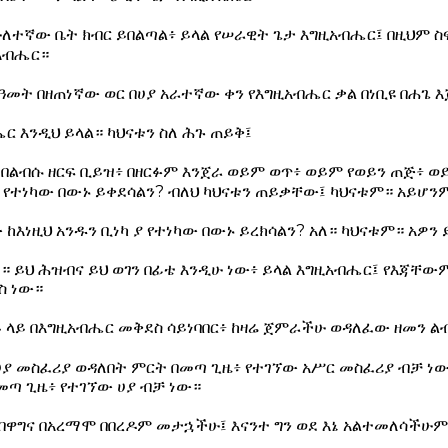
ሁለተኛው ቤት ክብር ይበልጣል፥ ይላል የሠራዊት ጌታ እግዚአብሔር፤ በዚህም ስ
ዚአብሔር።
መት በዘጠነኛው ወር በሀያ አራተኛው ቀን የእግዚአብሔር ቃል በነቢዩ በሐጌ እ
ር እንዲህ ይላል። ካህናቱን ስለ ሕጉ ጠይቅ፤
 በልብሱ ዘርፍ ቢይዝ፥ በዘርፉም እንጀራ ወይም ወጥ፥ ወይም የወይን ጠጅ፥ ወ
የተነካው በውኑ ይቀደሳልን? ብለህ ካህናቱን ጠይቃቸው፤ ካህናቱም። አይሆ
ው ከእነዚህ አንዱን ቢነካ ያ የተነካው በውኑ ይረክሳልን? አለ። ካህናቱም። አዎ
። ይህ ሕዝብና ይህ ወገን በፊቴ እንዲሁ ነው፥ ይላል እግዚአብሔር፤ የእጃቸው
ስ ነው።
 ላይ በእግዚአብሔር መቅደስ ሳይነባበር፥ ከዛሬ ጀምራችሁ ወዳለፈው ዘመን ል
ሀያ መስፈሪያ ወዳለበት ምርት በመጣ ጊዜ፥ የተገኘው አሥር መስፈሪያ ብቻ ነ
ጣ ጊዜ፥ የተገኘው ሀያ ብቻ ነው።
በዋግና በአረማሞ በበረዶም መታኋችሁ፤ እናንተ ግን ወደ እኔ አልተመለሳችሁም