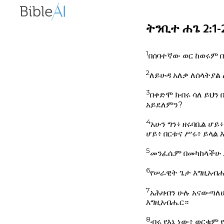
ትንቢተ ሐጌ 2:1-2
1
በሰባተኛው ወር ከወሩም በ
2
ለይሁዳ አለቃ ለሰላትያል
3
በቀድሞ ክብሩ ሳለ ይህን 
አይደለምን?
4
አሁን ግን፥ ዘሩባቤል ሆይ
ሆይ፥ በርቱና ሥሩ፥ ይላል 
5
መንፈሴም በመካከላችሁ 
6
የሠራዊት ጌታ እግዚአብሔር
7
አሕዛብን ሁሉ አናውጣለሁ
እግዚአብሔር።
8
ብሩ የእኔ ነው፥ ወርቁም 