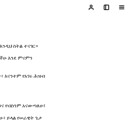
እንዲህ ስትል ተናገር።
ናችሁ እንደ ምናምን
ታ፥ እናንተም የአገሩ ሕዝብ
ርንና የብስንም አናውጣለሁ፤
ሁ፥ ይላል የሠራዊት ጌታ