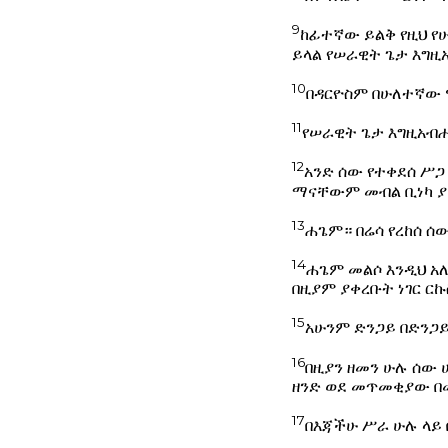
9
ከፊተኛው ይልቅ የዚህ የ
ይላል የሠራዊት ጌታ እግ
10
በዳርዮስም በሁለተኛው ዓ
11
የሠራዊት ጌታ እግዚአብሔ
12
አንድ ሰው የተቀደሰ ሥጋ
ማናቸውም መብል ቢነካ ያ 
13
ሐጌም። በሬሳ የረከሰ ሰ
14
ሐጌም መልሶ እንዲህ አለ
በዚያም ያቀረቡት ነገር ርኩ
15
አሁንም ድንጋይ በድንጋይ
16
በዚያን ዘመን ሁሉ ሰው 
ዘንድ ወደ መጥመቂያው በመ
17
በእጃችሁ ሥራ ሁሉ ላይ 