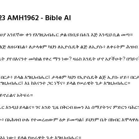
3 AMH1962 - Bible AI
ሀያ አንደኛው ቀን የእግዚአብሔር ቃል በነቢዩ በሐጌ እጅ እንዲህ ሲል መጣ።
 ልጅ ለዘሩባቤል፥ ለታላቁም ካህን ለኢዮሴዴቅ ልጅ ለኢያሱ፥ ለቀሩትም ሕዝብ 
ቤት ያየ በእናንተ መካከል የቀረ ማን ነው? ዛሬስ እንዴት ሆኖ አያችሁት? በዓይ
፥ በርታ፥ ይላል እግዚአብሔር፤ ታላቁም ካህን የኢዮሴዴቅ ልጅ ኢያሱ ሆይ፥ በር
እግዚአብሔር፤ እኔ ከእናንተ ጋር ነኝና፥ ይላል የሠራዊት ጌታ እግዚአብሔር።
ይኖራልና አትፍሩ።
 እንዲህ ይላልና። ገና አንድ ጊዜ በቅርብ ዘመን እኔ ሰማያትንና ምድርን ባሕ
፥ በአሕዛብ ሁሉ የተመረጠውም ዕቃ ይመጣል፤ ይህንም ቤት በክብር እሞላዋለ
የእኔ ነው፥ ይላል የሠራዊት ጌታ እግዚአብሔር።