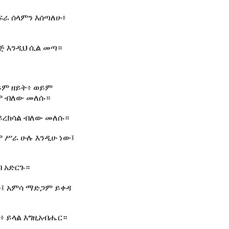
ፍራ ሰላምን እሰጣለሁ፥
ጅ እንዲህ ሲል መጣ።
ይም ዘይት፥ ወይም
ንም ብለው መለሱ።
ን ይረክሳል ብለው መለሱ።
ም ሥራ ሁሉ እንዲሁ ነው፤
ብ አድርጉ።
ው፤ አምሳ ማድጋም ይቀዳ
፥ ይላል እግዚአብሔር።