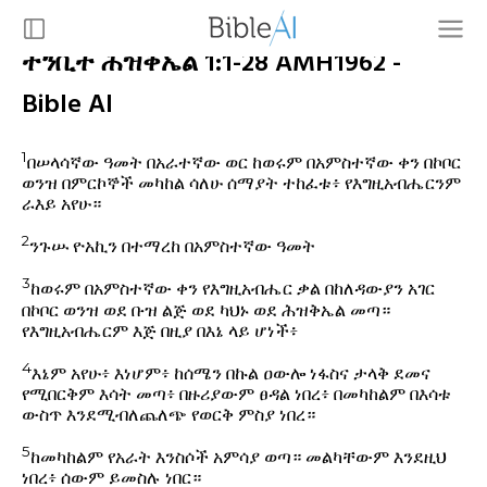
ትንቢተ ሕዝቅኤል 1:1-28 AMH1962 -
Bible AI
1
በሠላሳኛው ዓመት በአራተኛው ወር ከወሩም በአምስተኛው ቀን በኮቦር
ወንዝ በምርኮኞች መካከል ሳለሁ ሰማያት ተከፈቱ፥ የእግዚአብሔርንም
ራእይ አየሁ።
2
ንጉሡ ዮአኪን በተማረከ በአምስተኛው ዓመት
3
ከወሩም በአምስተኛው ቀን የእግዚአብሔር ቃል በከለዳውያን አገር
በኮቦር ወንዝ ወደ ቡዝ ልጅ ወደ ካህኑ ወደ ሕዝቅኤል መጣ።
የእግዚአብሔርም እጅ በዚያ በእኔ ላይ ሆነች፥
4
እኔም አየሁ፥ እነሆም፥ ከሰሜን በኩል ዐውሎ ነፋስና ታላቅ ደመና
የሚበርቅም እሳት መጣ፥ በዙሪያውም ፀዳል ነበረ፥ በመካከልም በእሳቱ
ውስጥ እንደሚብለጨለጭ የወርቅ ምስያ ነበረ።
5
ከመካከልም የአራት እንስሶች አምሳያ ወጣ። መልካቸውም እንደዚህ
ነበረ፥ ሰውም ይመስሉ ነበር።