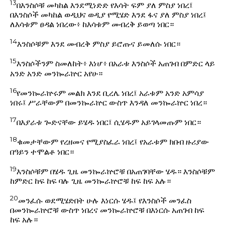
13
በእንስሶቹ መካከል እንደሚነድድ የእሳት ፍም ያለ ምስያ ነበረ፤
በእንስሶች መካከል ወዲህና ወዲያ የሚሄድ እንደ ፋና ያለ ምስያ ነበረ፤
ለእሳቱም ፀዳል ነበረው፥ ከእሳቱም መብረቅ ይወጣ ነበር።
14
እንስሶቹም እንደ መብረቅ ምስያ ይሮጡና ይመለሱ ነበር።
15
እንስሶችንም ስመለከት፥ እነሆ፥ በአራቱ እንስሶች አጠገብ በምድር ላይ
አንድ አንድ መንኰራኵር አየሁ።
16
የመንኰራኵሩም መልክ እንደ ቢረሌ ነበረ፤ አራቱም አንድ አምሳያ
ነበሩ፤ ሥራቸውም በመንኰራኵር ውስጥ እንዳለ መንኰራኵር ነበረ።
17
በእያራቱ ጐድናቸው ይሄዱ ነበር፤ ሲሄዱም አይገላመጡም ነበር።
18
ቁመታቸውም የረዘመና የሚያስፈራ ነበረ፤ የአራቱም ክበብ ዙሪያው
በዓይን ተሞልቶ ነበር።
19
እንስሶቹም በሄዱ ጊዜ መንኰራኵሮቹ በአጠገባቸው ሄዱ። እንስሶቹም
ከምድር ከፍ ከፍ ባሉ ጊዜ መንኰራኵሮቹ ከፍ ከፍ አሉ።
20
መንፈሱ ወደሚሄድበት ሁሉ እነርሱ ሄዱ፤ የእንስሶች መንፈስ
በመንኰራኵሮቹ ውስጥ ነበረና መንኰራኵሮቹ በእነርሱ አጠገብ ከፍ
ከፍ አሉ።