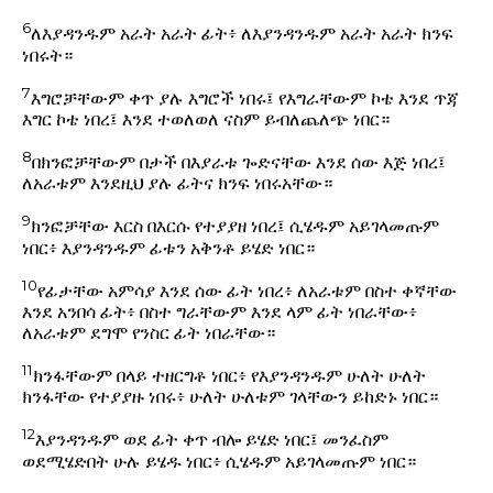
6
ለእያዳንዱም አራት አራት ፊት፥ ለእያንዳንዱም አራት አራት ክንፍ
ነበሩት።
7
እግሮቻቸውም ቀጥ ያሉ እግሮች ነበሩ፤ የእግራቸውም ኮቴ እንደ ጥጃ
እግር ኮቴ ነበረ፤ እንደ ተወለወለ ናስም ይብለጨለጭ ነበር።
8
በክንፎቻቸውም በታች በእያራቱ ጐድናቸው እንደ ሰው እጅ ነበረ፤
ለአራቱም እንደዚህ ያሉ ፊትና ክንፍ ነበሩአቸው።
9
ክንፎቻቸው እርስ በእርሱ የተያያዘ ነበረ፤ ሲሄዱም አይገላመጡም
ነበር፥ እያንዳንዱም ፊቱን አቅንቶ ይሄድ ነበር።
10
የፊታቸው አምሳያ እንደ ሰው ፊት ነበረ፥ ለአራቱም በስተ ቀኛቸው
እንደ አንበሳ ፊት፥ በስተ ግራቸውም እንደ ላም ፊት ነበራቸው፥
ለአራቱም ደግሞ የንስር ፊት ነበራቸው።
11
ክንፋቸውም በላይ ተዘርግቶ ነበር፥ የእያንዳንዱም ሁለት ሁለት
ክንፋቸው የተያያዙ ነበሩ፥ ሁለት ሁለቱም ገላቸውን ይከድኑ ነበር።
12
እያንዳንዱም ወደ ፊት ቀጥ ብሎ ይሄድ ነበር፤ መንፈስም
ወደሚሄድበት ሁሉ ይሄዱ ነበር፥ ሲሄዱም አይገላመጡም ነበር።