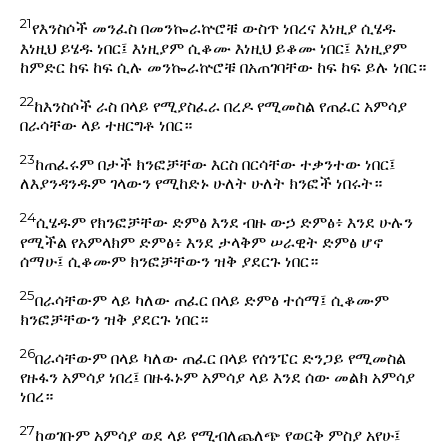
21
የእንስሶች መንፈስ በመንኰራኵሮቹ ውስጥ ነበረና እነዚያ ሲሄዱ
እነዚህ ይሄዱ ነበር፤ እነዚያም ሲቆሙ እነዚህ ይቆሙ ነበር፤ እነዚያም
ከምድር ከፍ ከፍ ሲሉ መንኰራኵሮቹ በአጠገባቸው ከፍ ከፍ ይሉ ነበር።
22
ከእንስሶች ራስ በላይ የሚያስፈራ በረዶ የሚመስል የጠፈር አምሳያ
በራሳቸው ላይ ተዘርግቶ ነበር።
23
ከጠፈሩም በታች ክንፎቻቸው እርስ በርሳቸው ተቃንተው ነበር፤
ለእያንዳንዱም ገላውን የሚከድኑ ሁለት ሁለት ክንፎች ነበሩት።
24
ሲሄዱም የክንፎቻቸው ድምፅ እንደ ብዙ ውኃ ድምፅ፥ እንደ ሁሉን
የሚችል የአምላክም ድምፅ፥ እንደ ታላቅም ሠራዊት ድምፅ ሆኖ
ሰማሁ፤ ሲቆሙም ክንፎቻቸውን ዝቅ ያደርጉ ነበር።
25
በራሳቸውም ላይ ካለው ጠፈር በላይ ድምፅ ተሰማ፤ ሲቆሙም
ክንፎቻቸውን ዝቅ ያደርጉ ነበር።
26
በራሳቸውም በላይ ካለው ጠፈር በላይ የሰንፔር ድንጋይ የሚመስል
የዙፋን አምሳያ ነበረ፤ በዙፋኑም አምሳያ ላይ እንደ ሰው መልክ አምሳያ
ነበረ።
27
ከወገቡም አምሳያ ወደ ላይ የሚብለጨለጭ የወርቅ ምስያ አየሁ፤