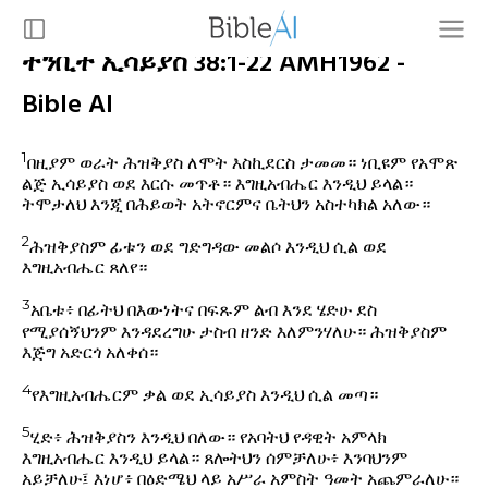
ትንቢተ ኢሳይያስ 38:1-22 AMH1962 -
Bible AI
1
በዚያም ወራት ሕዝቅያስ ለሞት እስኪደርስ ታመመ። ነቢዩም የአሞጽ
ልጅ ኢሳይያስ ወደ እርሱ መጥቶ። እግዚአብሔር እንዲህ ይላል።
ትሞታለህ እንጂ በሕይወት አትኖርምና ቤትህን አስተካክል አለው።
2
ሕዝቅያስም ፊቱን ወደ ግድግዳው መልሶ እንዲህ ሲል ወደ
እግዚአብሔር ጸለየ።
3
አቤቱ፥ በፊትህ በእውነትና በፍጹም ልብ እንደ ሄድሁ ደስ
የሚያሰኝህንም እንዳደረግሁ ታስብ ዘንድ እለምንሃለሁ። ሕዝቅያስም
እጅግ አድርጎ አለቀሰ።
4
የእግዚአብሔርም ቃል ወደ ኢሳይያስ እንዲህ ሲል መጣ።
5
ሂድ፥ ሕዝቅያስን እንዲህ በለው። የአባትህ የዳዊት አምላክ
እግዚአብሔር እንዲህ ይላል። ጸሎትህን ሰምቻለሁ፥ እንባህንም
አይቻለሁ፤ እነሆ፥ በዕድሜህ ላይ አሥራ አምስት ዓመት አጨምራለሁ።