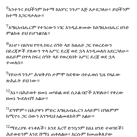
6
አንተንና ይህችንም ከተማ ከአሦር ንጉሥ እጅ እታደጋለሁ፥ ይህችንም
ከተማ እጋርዳታለሁ።
7
እግዚአብሔርም የተገረውን ነገር እንዲፈጽመው ከእግዚአብሔር ዘንድ
ምልክቱ ይህ ይሆንልሃል።
8
እነሆ፥ በአካዝ የጥላ ስፍረ ሰዓት ላይ ከፀሐይ ጋር የወረደውን
በደረጃዎች ያለውን ጥላ አሥር ደረጃ ወደ ኋላ እንዲመለስ አደርጋለሁ።
ፀሐይም በጥላ ስፍረ ሰዓት ላይ የወረደበት አሥር ደረጃ ወደ ኋላ
ተመለሰ።
9
የይሁዳ ንጉሥ ሕዝቅያስ ታምሞ ከደዌው በተፈወሰ ጊዜ የጻፈው
ጽሕፈት ይህ ነው።
10
እኔ። በሕይወት ዘመኔ መካከል ወደ ሲኦል በሮች እገባለሁ፤ የቀረው
ዘመኔ ጐደለብኝ አልሁ።
11
ደግሞም። በሕያዋን ምድር እግዚአብሔርን አላይም፤ በዓለምም
ከሚኖሩ ጋር ሰውን እንግዲህ አልመለከትም አልሁ።
12
ማደሪያዬ ተነቀለች፥ እንደ እረኛ ድንኳንም ከእኔ ዘንድ ተወገደች፤
ሕይወቴንም እንደ ሸማኔ ጠቀለልሁ፥ እርሱም ከመጠቅለያው