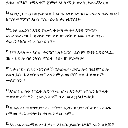
ይቈርጠኛል፤ ከማለዳም ጀምሮ እስከ ማታ ድረስ ታጠፋኛለህ።
13
እስኪነጋ ድረስ ቈይቼ ነበር፤ እርሱ እንደ አንበሳ አጥንቴን ሁሉ ሰበረ፤
ከማለዳ ጀምሮ እስከ ማታ ድረስ ታጠፋኛለህ።
14
እንደ ጨረባና እንደ ሽመላ ተንጫጫሁ፥ እንደ ርግብም
አጕረመረምሁ፤ ዓይኖቼ ወደ ላይ ከማየት ደከሙ። ጌታ ሆይ፥
ተጨንቄአለሁና መከታ ሁነኝ።
15
ምን እላለሁ? እርሱ ተናግሮኛል፥ እርሱ ራሱም ይህን አድርጎአል፤
በዘመኔ ሁሉ ስለ ነፍሴ ምሬት ቀስ ብዬ እሄዳለሁ።
16
ጌታ ሆይ፥ በዚህ ነገር ሰዎች በሕይወት ይኖራሉ፥ በዚህም ሁሉ
የመንፈሴ ሕይወት ነው፤ አንተም ፈወስኸኝ ወደ ሕይወትም
መለስኸኝ።
17
እነሆ፥ ታላቅ ምሬት ለደኅንነቴ ሆነ፤ አንተም ነፍሴን ከጥፋት
ጕድጓድ አዳንሃት፥ ኃጢአቴንም ሁሉ ወደ ኋላህ ጣልህ።
18
ሲኦል አያመሰግንህምና፥ ሞትም አያከብርህምና፤ ወደ ጕድጓዱ
የሚወርዱ እውነትህን ተስፋ አያደርጉም።
19
እኔ ዛሬ አንደማደርግ ሕያዋን እነርሱ ያመሰግኑሃል፤ አባት ለልጆች