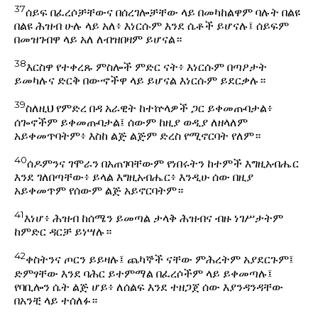
37
ሰይፍ በፈረሶቻቸውና በሰረገሎቻቸው ላይ በመካከልዋም ባሉት በልዩ
በልዩ ሕዝብ ሁሉ ላይ አለ፥ እነርሱም እንደ ሴቶች ይሆናሉ፤ ሰይፍም
በመዝገብዋ ላይ አለ ለብዝበዛም ይሆናል።
38
እርስዋ የተቀረጹ ምስሎች ምድር ናት፥ እነርሱም በጣዖታት
ይመካሉና ድርቅ በውኆችዋ ላይ ይሆናል እነርሱም ይደርቃሉ።
39
ስለዚህ የምድረ በዳ አራዊት ከተኵላዎች ጋር ይቀመጡባታል፥
ሰጐኖችም ይቀመጡባታል፤ ሰውም ከዚያ ወዲያ ለዘላለም
አይቀመጥባትም፥ እስከ ልጅ ልጅም ድረስ የሚኖርባት የለም።
40
ሰዶምንና ገሞራን በአጠገባቸውም የነበሩትን ከተምች እግዚአብሔር
እንደ ገለበጣቸው፥ ይላል እግዚአብሔር፥ እንዲሁ ሰው በዚያ
አይቀመጥም የሰውም ልጅ አይኖርባትም።
41
እነሆ፥ ሕዝብ ከሰሜን ይመጣል ታላቅ ሕዝብና ብዙ ነገሥታትም
ከምድር ዳርቻ ይነሣሉ።
42
ቀስትንና ጦርን ይይዛሉ፤ ጨካኞች ናቸው ምሕረትም አያደርጉም፤
ድምፃቸው እንደ ባሕር ይተምማል በፈረሶችም ላይ ይቀመጣሉ፤
የባቢሎን ሴት ልጅ ሆይ፥ ለሰልፍ እንደ ተዘጋጀ ሰው እያንዳንዳቸው
በአንቺ ላይ ተሰለፉ።