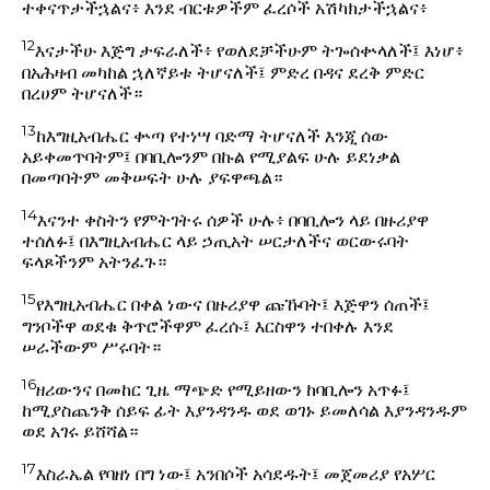
ተቀናጥታችኋልና፥ እንደ ብርቱዎችም ፈረሶች አሽካክታችኋልና፥
12
እናታችሁ እጅግ ታፍራለች፥ የወለደቻችሁም ትጐሰቍላለች፤ እነሆ፥
በአሕዛብ መካከል ኋለኛይቱ ትሆናለች፤ ምድረ በዳና ደረቅ ምድር
በረሀም ትሆናለች።
13
ከእግዚአብሔር ቍጣ የተነሣ ባድማ ትሆናለች እንጂ ሰው
አይቀመጥባትም፤ በባቢሎንም በኩል የሚያልፍ ሁሉ ይደነቃል
በመጣባትም መቅሠፍት ሁሉ ያፍዋጫል።
14
እናንተ ቀስትን የምትገትሩ ሰዎች ሁሉ፥ በባቢሎን ላይ በዙሪያዋ
ተሰለፉ፤ በእግዚአብሔር ላይ ኃጢአት ሠርታለችና ወርውሩባት
ፍላጾችንም አትንፈጉ።
15
የእግዚአብሔር በቀል ነውና በዙሪያዋ ጩኹባት፤ እጅዋን ሰጠች፤
ግንቦችዋ ወደቁ ቅጥሮችዋም ፈረሱ፤ እርስዋን ተበቀሉ እንደ
ሠራችውም ሥሩባት።
16
ዘሪውንና በመከር ጊዜ ማጭድ የሚይዘውን ከባቢሎን አጥፉ፤
ከሚያስጨንቅ ሰይፍ ፊት እያንዳንዱ ወደ ወገኑ ይመለሳል እያንዳንዱም
ወደ አገሩ ይሸሻል።
17
እስራኤል የባዘነ በግ ነው፤ አንበሶች አሳደዱት፤ መጀመሪያ የአሦር