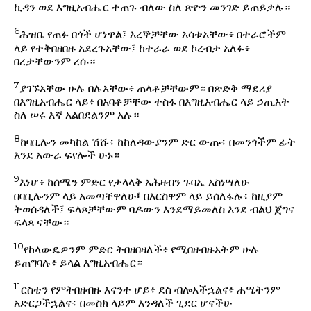
ኪዳን ወደ እግዚአብሔር ተጠጉ ብለው ስለ ጽዮን መንገድ ይጠይቃሉ።
6
ሕዝቤ የጠፉ በጎች ሆነዋል፤ እረኞቻቸው አሳቱአቸው፥ በተራሮችም
ላይ የተቅበዘበዙ አደረጉአቸው፤ ከተራራ ወደ ኮረብታ አለፉ፥
በረታቸውንም ረሱ።
7
ያገኙአቸው ሁሉ በሉአቸው፥ ጠላቶቻቸውም። በጽድቅ ማደሪያ
በእግዚአብሔር ላይ፥ በአባቶቻቸው ተስፋ በእግዚአብሔር ላይ ኃጢአት
ስለ ሠሩ እኛ አልበደልንም አሉ።
8
ከባቢሎን መካከል ሽሹ፥ ከከለዳውያንም ድር ውጡ፥ በመንጎችም ፊት
እንደ አውራ ፍየሎች ሁኑ።
9
እነሆ፥ ከሰሜን ምድር የታላላቅ አሕዛብን ጉባኤ አስነሣለሁ
በባቢሎንም ላይ አመጣቸዋለሁ፤ በእርስዋም ላይ ይሰለፋሉ፥ ከዚያም
ትወሰዳለች፤ ፍላጾቻቸውም ባዶውን እንደማይመለስ እንደ ብልህ ጀግና
ፍላጻ ናቸው።
10
የከላውዴዎንም ምድር ትበዘበዛለች፥ የሚበዘብዙአትም ሁሉ
ይጠግባሉ፥ ይላል እግዚአብሔር።
11
ርስቴን የምትበዘብዙ እናንተ ሆይ፥ ደስ ብሎአችኋልና፥ ሐሤትንም
አድርጋችኋልና፥ በመስክ ላይም እንዳለች ጊደር ሆናችሁ