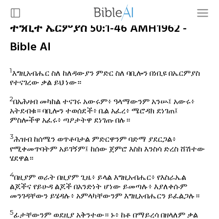
ትንቢተ ኤርምያስ 50:1-46 AMH1962 -
Bible AI
1
እግዚአብሔር ስለ ከለዳውያን ምድር ስለ ባቢሎን በነቢዩ በኤርምያስ
የተናገረው ቃል ይህ ነው።
2
በአሕዛብ መካከል ተናገሩ አውሩም፥ ዓላማውንም አንሡ፤ አውሩ፥
አትደብቁ። ባቢሎን ተወሰደች፥ ቤል አፈረ፥ ሜሮዳክ ደነገጠ፤
ምስሎችዋ አፈሩ፥ ጣዖታትዋ ደነገጡ በሉ።
3
ሕዝብ ከሰሜን ወጥቶባታል ምድርዋንም ባድማ ያደርጋል፥
የሚቀመጥባትም አይገኝም፤ ከሰው ጀምሮ እስከ እንስሳ ድረስ ሸሽተው
ሄደዋል።
4
በዚያም ወራት በዚያም ጊዜ፥ ይላል እግዚአብሔር፥ የእስራኤል
ልጆችና የይሁዳ ልጆች በአንድነት ሆነው ይመጣሉ፥ እያለቀሱም
መንገዳቸውን ይሄዳሉ፥ አምላካቸውንም እግዚአብሔርን ይፈልጋሉ።
5
ፊታቸውንም ወደዚያ አቅንተው። ኑ፥ ከቶ በማይረሳ በዘላለም ቃል