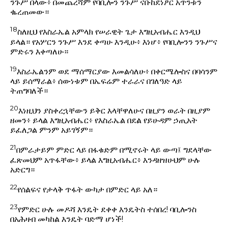
ንጉሥ በላው፥ በመጨረሻም የባቢሎን ንጉሥ ናቡከደነፆር አጥንቱን
ቈረጠመው።
18
ስለዚህ የእስራኤል አምላክ የሠራዊት ጌታ እግዚአብሔር እንዲህ
ይላል። የአሦርን ንጉሥ እንደ ቀጣሁ እንዲሁ፥ እነሆ፥ የባቢሎንን ንጉሥና
ምድሩን እቀጣለሁ።
19
እስራኤልንም ወደ ማሰማርያው እመልሳለሁ፥ በቀርሜሎስና በባሳንም
ላይ ይሰማራል፥ ሰውነቱም በኤፍሬም ተራራና በገለዓድ ላይ
ትጠግባለች።
20
እነዚህን ያስቀረኋቸውን ይቅር እላቸዋለሁና በዚያን ወራት በዚያም
ዘመን፥ ይላል እግዚአብሔር፥ የእስራኤል በደል የይሁዳም ኃጢአት
ይፈለጋል ምንም አይገኝም።
21
በምራታይም ምድር ላይ በፋቁድም በሚኖሩት ላይ ውጣ፤ ግደላቸው
ፈጽመህም አጥፋቸው፥ ይላል እግዚአብሔር፥ እንዳዘዝሁህም ሁሉ
አድርግ።
22
የሰልፍና የታላቅ ጥፋት ውካታ በምድር ላይ አለ።
23
የምድር ሁሉ መዶሻ እንዴት ደቀቀ እንዴትስ ተሰበረ! ባቢሎንስ
በአሕዛብ መካከል እንዴት ባድማ ሆነች!