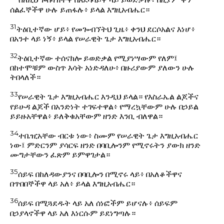
ስለዚህ ጐበዛዝትዋ በአደባባይዋ ላይ ይወድቃሉ፥ በዚያም ቀን
ሰልፈኞችዋ ሁሉ ይጠፋሉ፥ ይላል እግዚአብሔር።
31
ትዕቢተኛው ሆይ፥ የመጐብኘትህ ጊዜ፥ ቀንህ ደርሶአልና እነሆ፥
በአንተ ላይ ነኝ፥ ይላል የሠራዊት ጌታ እግዚአብሔር።
32
ትዕቢተኛው ተሰናክሎ ይወድቃል የሚያነሣውም የለም፤
በከተሞቹም ውስጥ እሳት አነድዳለሁ፥ በዙሪያውም ያለውን ሁሉ
ትበላለች።
33
የሠራዊት ጌታ እግዚአብሔር እንዲህ ይላል። የእስራኤል ልጆችና
የይሁዳ ልጆች በአንድነት ተገፍተዋል፥ የማረኳቸውም ሁሉ በኃይል
ይይዙአቸዋል፥ ይለቅቁአቸውም ዘንድ እንቢ ብለዋል።
34
ተቤዢአቸው ብርቱ ነው፥ ስሙም የሠራዊት ጌታ እግዚአብሔር
ነው፤ ምድርንም ያሳርፍ ዘንድ በባቢሎንም የሚኖሩትን ያውክ ዘንድ
ሙግታቸውን ፈጽም ይምዋገታል።
35
ሰይፍ በከለዳውያንና በባቢሎን በሚኖሩ ላይ፥ በአለቆችዋና
በጥበበኞችዋ ላይ አለ፥ ይላል እግዚአብሔር።
36
ሰይፍ በሚጓደዱት ላይ አለ ሰነፎችም ይሆናሉ፥ ሰይፍም
በኃያላኖችዋ ላይ አለ እነርሱም ይደነግጣሉ።