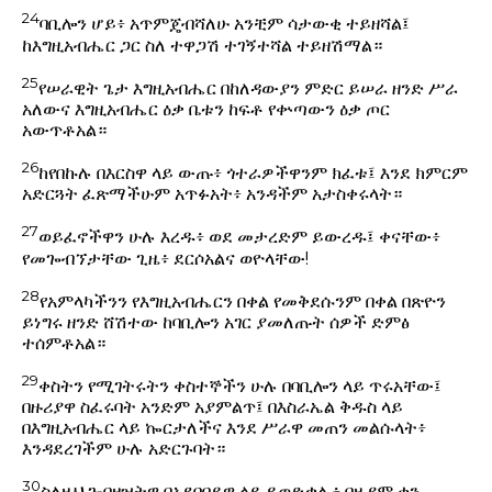
24
ባቢሎን ሆይ፥ አጥምጄብሻለሁ አንቺም ሳታውቂ ተይዘሻል፤
ከእግዚአብሔር ጋር ስለ ተዋጋሽ ተገኝተሻል ተይዘሽማል።
25
የሠራዊት ጌታ እግዚአብሔር በከለዳውያን ምድር ይሠራ ዘንድ ሥራ
አለውና እግዚአብሔር ዕቃ ቤቱን ከፍቶ የቍጣውን ዕቃ ጦር
አውጥቶአል።
26
ከየበኩሉ በእርስዋ ላይ ውጡ፥ ጎተራዎችዋንም ክፈቱ፤ እንደ ክምርም
አድርጓት ፈጽማችሁም አጥፉአት፥ አንዳችም አታስቀሩላት።
27
ወይፈኖችዋን ሁሉ እረዱ፥ ወደ መታረድም ይውረዱ፤ ቀናቸው፥
የመጐብኘታቸው ጊዜ፥ ደርሶአልና ወዮላቸው!
28
የአምላካችንን የእግዚአብሔርን በቀል የመቅደሱንም በቀል በጽዮን
ይነግሩ ዘንድ ሸሽተው ከባቢሎን አገር ያመለጡት ሰዎች ድምፅ
ተሰምቶአል።
29
ቀስትን የሚገትሩትን ቀስተኞችን ሁሉ በባቢሎን ላይ ጥሩአቸው፤
በዙሪያዋ ስፈሩባት አንድም አያምልጥ፤ በእስራኤል ቅዱስ ላይ
በእግዚአብሔር ላይ ኰርታለችና እንደ ሥራዋ መጠን መልሱላት፥
እንዳደረገችም ሁሉ አድርጉባት።
30