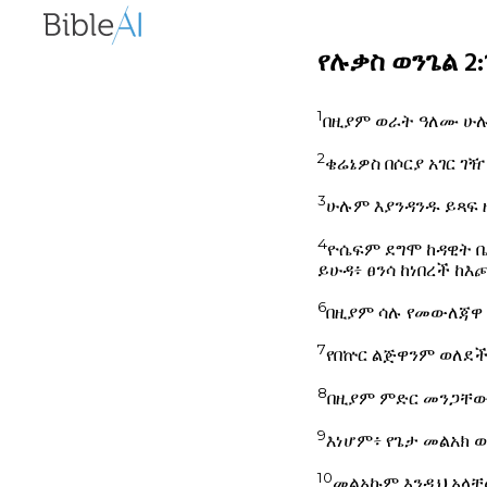
የሉቃስ ወንጌል 2:1
1
በዚያም ወራት ዓለሙ ሁሉ
2
ቄሬኔዎስ በሶርያ አገር ገ
3
ሁሉም እያንዳንዱ ይጻፍ 
4
ዮሴፍም ደግሞ ከዳዊት ቤ
ይሁዳ፥ ፀንሳ ከነበረች ከ
6
በዚያም ሳሉ የመውለጃዋ 
7
የበኵር ልጅዋንም ወለደ
8
በዚያም ምድር መንጋቸውን
9
እነሆም፥ የጌታ መልአክ ወ
10
መልአኩም እንዲህ አላቸ