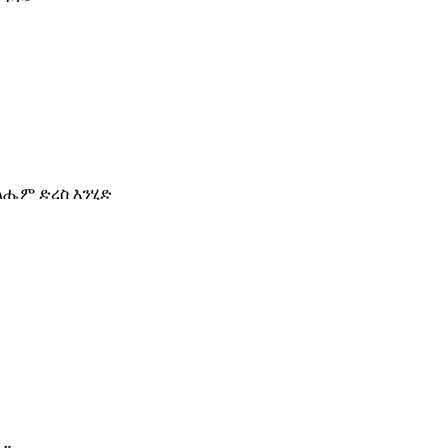
ልሔም ድረስ እንሂድ