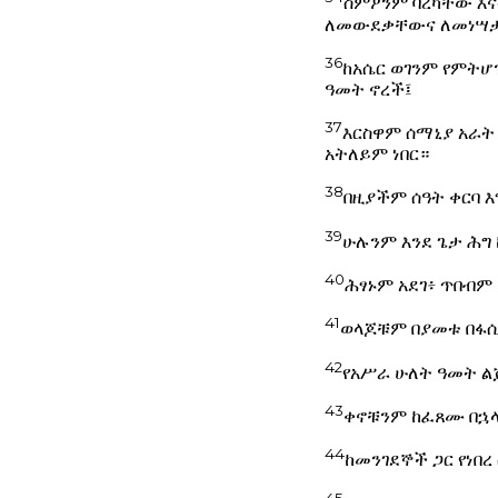
ስምዖንም ባረካቸው እና
ለመውደቃቸውና ለመነሣታቸ
36
ከአሴር ወገንም የምትሆን
ዓመት ኖረች፤
37
እርስዋም ሰማኒያ አራት 
አትለይም ነበር።
38
በዚያችም ሰዓት ቀርባ እ
39
ሁሉንም እንደ ጌታ ሕግ
40
ሕፃኑም አደገ፥ ጥበብም 
41
ወላጆቹም በያመቱ በፋሲ
42
የአሥራ ሁለት ዓመት ልጅ
43
ቀኖቹንም ከፈጸሙ በኋላ
44
ከመንገደኞች ጋር የነበ
45