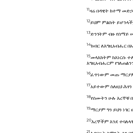
11
ዛሬ በዳዊት ከተማ መድኃ
12
ይህም ምልክት ይሆንላች
13
ድንገትም ብዙ የሰማይ 
14
ክብር ለእግዚአብሔር በ
15
መላእክትም ከእነርሱ ተለ
እግዚአብሔርም የገለጠልንን 
16
ፈጥነውም መጡ ማርያምን
17
አይተውም ስለዚህ ሕፃን 
18
የሰሙትን ሁሉ እረኞቹ በ
19
ማርያም ግን ይህን ነገር
20
እረኞችም እንደ ተባለላ
21