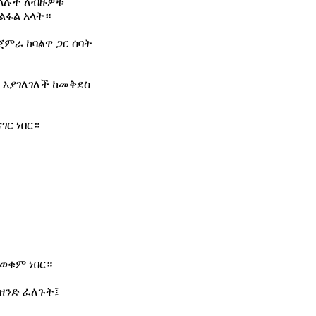
 ላሉት ለብዙዎቹ
ልፋል አላት።
ጀምራ ከባልዋ ጋር ሰባት
 እያገለገለች ከመቅደስ
ገር ነበር።
ወቁም ነበር።
ዘንድ ፈለጉት፤