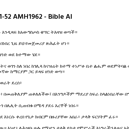
-52 AMH1962 - Bible AI
 እንዲጻፍ ከአውግስጦስ ቄሣር ትእዛዝ ወጣች።
ዥ በነበረ ጊዜ ይህ የመጀመሪያ ጽሕፈት ሆነ።
ዘንድ ወደ ከተማው ሄደ።
ትና ወገን ስለ ነበረ ከገሊላ ከናዝሬት ከተማ ተነሥቶ ቤተ ልሔም ወደምትባል 
እጮኛው ከማርያም ጋር ይጻፍ ዘንድ ወጣ።
ወራት ደረሰ፥
ች፥ በመጠቅለያም ጠቀለለችው፤ በእንግዶችም ማደሪያ ስፍራ ስላልነበራቸው በ
 በሌሊት ሲጠብቁ በሜዳ ያደሩ እረኞች ነበሩ።
ደ እነርሱ ቀረበ የጌታ ክብርም በዙሪያቸው አበራ፥ ታላቅ ፍርሃትም ፈሩ።
ው። እነሆ፥ ለሕዝቡ ሁሉ የሚሆን ታላቅ ደስታ የምሥራች እነግራችኋለሁና አ