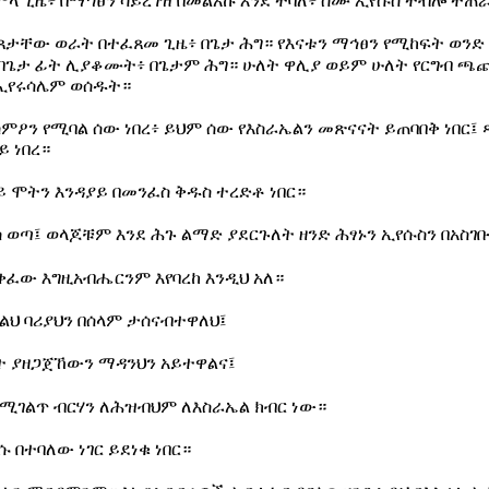
ሞላ ጊዜ፥ በማኅፀን ሳይረገዝ በመልአኩ እንደ ተባለ፥ ስሙ ኢየሱስ ተብሎ ተጠ
ጻታቸው ወራት በተፈጸመ ጊዜ፥ በጌታ ሕግ። የእናቱን ማኅፀን የሚከፍት ወንድ
 በጌታ ፊት ሊያቆሙት፥ በጌታም ሕግ። ሁለት ዋሊያ ወይም ሁለት የርግብ ጫጩ
ኢየሩሳሌም ወሰዱት።
ምዖን የሚባል ሰው ነበረ፥ ይህም ሰው የእስራኤልን መጽናናት ይጠባበቅ ነበር፤ 
ይ ነበረ።
 ሞትን እንዳያይ በመንፈስ ቅዱስ ተረድቶ ነበር።
ወጣ፤ ወላጆቹም እንደ ሕጉ ልማድ ያደርጉለት ዘንድ ሕፃኑን ኢየሱስን በአስገ
ቀፈው እግዚአብሔርንም እየባረከ እንዲህ አለ።
ቃልህ ባሪያህን በሰላም ታሰናብተዋለህ፤
ት ያዘጋጀኸውን ማዳንህን አይተዋልና፤
የሚገልጥ ብርሃን ለሕዝብህም ለእስራኤል ክብር ነው።
 በተባለው ነገር ይደነቁ ነበር።