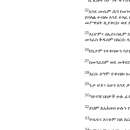
ሊገርዙት ስምንት ቀን በ
22
እንደ ሙሴም ሕግ የመን
ይባላል ተብሎ እንደ ተጻፈ
መሥዋዕት ሊያቀርቡ ወደ 
25
እነሆም፥ በኢየሩሳሌም ስ
መንፈስ ቅዱስም በእርሱ ላ
26
በጌታም የተቀባውን ሳያይ
27
በመንፈስም ወደ መቅደስ 
28
እርሱ ደግሞ ተቀብሎ አ
29
ጌታ ሆይ፥ አሁን እንደ 
30
ዓይኖቼ በሰዎች ሁሉ ፊ
32
ይህም ለአሕዛብ ሁሉን 
33
ዮሴፍና እናቱም ስለ እርሱ
34