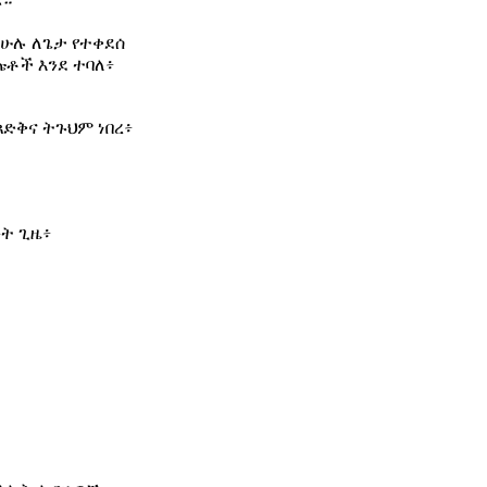
ራ።
 ሁሉ ለጌታ የተቀደሰ
ቶች እንደ ተባለ፥
ጻድቅና ትጉህም ነበረ፥
ቡት ጊዜ፥