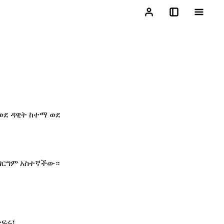
ወደ ዳዊት ከተማ ወደ
ግርግም አስተኛችው።
ትፍሩ፤