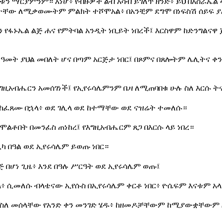
ቱን ማርያምንም። እነሆ፥ የብዙዎች ልብ አሳብ ይገለጥ ዘንድ፥ ይህ በእስራኤል
ው ለሚቃወሙትም ምልክት ተሾሞአል፥ በአንቺም ደግሞ በነፍስሽ ሰይፍ ያ
 የፋኑኤል ልጅ ሐና የምትባል አንዲት ነቢይት ነበረች፤ እርስዋም ከድንግልናዋ 
ዓመት ያህል መበለት ሆና በጣም አርጅታ ነበር፤ በጾምና በጸሎትም ሌሊትና ቀን
ግዚአብሔርን አመሰገነች፤ የኢየሩሳሌምንም ቤዛ ለሚጠባበቁ ሁሉ ስለ እርሱ ትና
 ከፈጸሙ በኋላ፥ ወደ ገሊላ ወደ ከተማቸው ወደ ናዝሬት ተመለሱ።
ሞልቶበት በመንፈስ ጠነከረ፤ የእግዚአብሔርም ጸጋ በእርሱ ላይ ነበረ።
ካ በዓል ወደ ኢየሩሳሌም ይወጡ ነበር።
 በሆነ ጊዜ፥ እንደ በዓሉ ሥርዓት ወደ ኢየሩሳሌም ወጡ፤
፥ ሲመለሱ ብላቴናው ኢየሱስ በኢየሩሳሌም ቀርቶ ነበር፥ ዮሴፍም እናቱም አላ
ረ ስለ መሰላቸው የአንድ ቀን መንገድ ሄዱ፥ ከዘመዶቻቸውም ከሚያውቋቸውም 