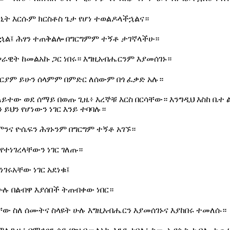
ኒት እርሱም ክርስቶስ ጌታ የሆነ ተወልዶላችኋልና።
ኋል፤ ሕፃን ተጠቅልሎ በግርግምም ተኝቶ ታገኛላችሁ።
ሠራዊት ከመልአኩ ጋር ነበሩ። እግዚአብሔርንም እያመሰገኑ።
አርያም ይሁን ሰላምም በምድር ለሰውም በጎ ፈቃድ አሉ።
ይተው ወደ ሰማይ በወጡ ጊዜ፥ እረኞቹ እርስ በርሳቸው። እንግዲህ እስከ ቤተ 
ይህን የሆነውን ነገር እንይ ተባባሉ።
ና ዮሴፍን ሕፃኑንም በግርግም ተኝቶ አገኙ።
የተነገረላቸውን ነገር ገለጡ።
ነገሩአቸው ነገር አደነቁ፤
 ሁሉ በልብዋ እያሰበች ትጠብቀው ነበር።
ቸው ስለ ሰሙትና ስላዩት ሁሉ እግዚአብሔርን እያመሰገኑና እያከበሩ ተመለሱ።