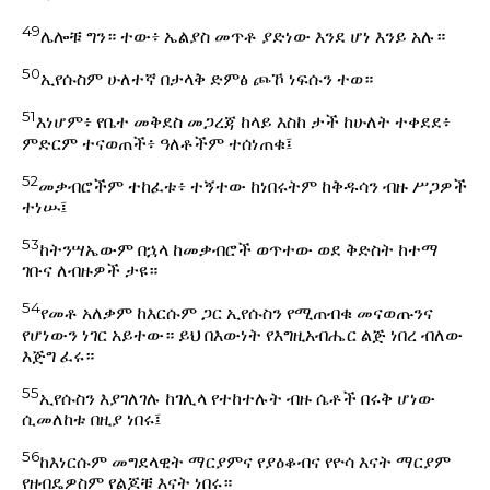
49
ሌሎቹ ግን። ተው፥ ኤልያስ መጥቶ ያድነው እንደ ሆነ እንይ አሉ።
50
ኢየሱስም ሁለተኛ በታላቅ ድምፅ ጮኾ ነፍሱን ተወ።
51
እነሆም፥ የቤተ መቅደስ መጋረጃ ከላይ እስከ ታች ከሁለት ተቀደደ፥
ምድርም ተናወጠች፥ ዓለቶችም ተሰነጠቁ፤
52
መቃብሮችም ተከፈቱ፥ ተኝተው ከነበሩትም ከቅዱሳን ብዙ ሥጋዎች
ተነሡ፤
53
ከትንሣኤውም በኋላ ከመቃብሮች ወጥተው ወደ ቅድስት ከተማ
ገቡና ለብዙዎች ታዩ።
54
የመቶ አለቃም ከእርሱም ጋር ኢየሱስን የሚጠብቁ መናወጡንና
የሆነውን ነገር አይተው። ይህ በእውነት የእግዚአብሔር ልጅ ነበረ ብለው
እጅግ ፈሩ።
55
ኢየሱስን እያገለገሉ ከገሊላ የተከተሉት ብዙ ሴቶች በሩቅ ሆነው
ሲመለከቱ በዚያ ነበሩ፤
56
ከእነርሱም መግደላዊት ማርያምና የያዕቆብና የዮሳ እናት ማርያም
የዘብዴዎስም የልጆቹ እናት ነበሩ።