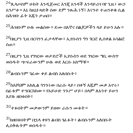
24
ጲላጦስም ሁከት እንዲጀመር እንጂ አንዳች እንዳይረባ ባየ ጊዜ፥ ውኃ
አንሥቶ። እኔ ከዚህ ጻድቅ ሰው ደም ንጹሕ ነኝ፤ እናንተ ተጠንቀቁ ሲል
በሕዝቡ ፊት እጁን ታጠበ።
25
ሕዝቡም ሁሉ መልሰው። ደሙ በእኛና በልጆቻችን ላይ ይሁን አሉ።
26
በዚያን ጊዜ በርባንን ፈታላቸው፥ ኢየሱስን ግን ገርፎ ሊሰቀል አሳልፎ
ሰጠ።
27
በዚያን ጊዜ የገዢው ወታደሮች ኢየሱስን ወደ ገዢው ግቢ ውስጥ
ወሰዱት ጭፍራውንም ሁሉ ወደ እርሱ አከማቹ።
28
ልብሱንም ገፈው ቀይ ልብስ አለበሱት፥
29
ከእሾህም አክሊል ጎንጉነው በራሱ ላይ፥ በቀኝ እጁም መቃ አኖሩ፥
በፊቱም ተንበርክከው። የአይሁድ ንጉሥ ሆይ፥ ሰላም ለአንተ ይሁን
እያሉ ዘበቱበት፤
30
ተፉበትም መቃውንም ይዘው ራሱን መቱት።
31
ከዘበቱበትም በኋላ ቀዩን ልብስ ገፈፉት፥ ልብሱንም አለበሱት
ሊሰቅሉትም ወሰዱት።