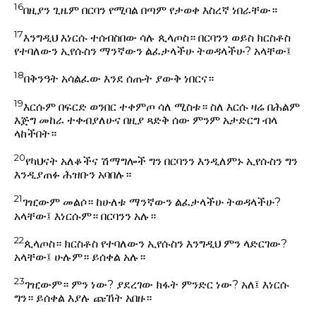
16
በዚያን ጊዜም በርባን የሚባል በጣም የታወቀ እስረኛ ነበራቸው።
17
እንግዲህ እነርሱ ተሰብስበው ሳሉ ጲላጦስ። በርባንን ወይስ ክርስቶስ
የተባለውን ኢየሱስን ማንኛውን ልፈታላችሁ ትወዳላችሁ? አላቸው፤
18
በቅንዓት አሳልፈው እንደ ሰጡት ያውቅ ነበርና።
19
እርሱም በፍርድ ወንበር ተቀምጦ ሳለ ሚስቱ። ስለ እርሱ ዛሬ በሕልም
እጅግ መከራ ተቀብያለሁና በዚያ ጻድቅ ሰው ምንም አታድርግ ብላ
ላከችበት።
20
የካህናት አለቆችና ሽማግሎች ግን በርባንን እንዲለምኑ ኢየሱስን ግን
እንዲያጠፉ ሕዝቡን አባበሉ።
21
ገዢውም መልሶ። ከሁለቱ ማንኛውን ልፈታላችሁ ትወዳላችሁ?
አላቸው፤ እነርሱም። በርባንን አሉ።
22
ጲላጦስ። ክርስቶስ የተባለውን ኢየሱስን እንግዲህ ምን ላድርገው?
አላቸው፤ ሁሉም። ይሰቀል አሉ።
23
ገዢውም። ምን ነው? ያደረገው ክፋት ምንድር ነው? አለ፤ እነርሱ
ግን። ይሰቀል እያሉ ጩኸት አበዙ።