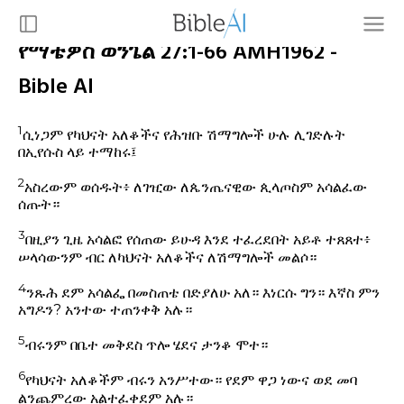
የማቴዎስ ወንጌል 27:1-66 AMH1962 -
Bible AI
1
ሲነጋም የካህናት አለቆችና የሕዝቡ ሽማግሎች ሁሉ ሊገድሉት
በኢየሱስ ላይ ተማከሩ፤
2
አስረውም ወሰዱት፥ ለገዢው ለጴንጤናዊው ጲላጦስም አሳልፈው
ሰጡት።
3
በዚያን ጊዜ አሳልፎ የሰጠው ይሁዳ እንደ ተፈረደበት አይቶ ተጸጸተ፥
ሠላሳውንም ብር ለካህናት አለቆችና ለሽማግሎች መልሶ።
4
ንጹሕ ደም አሳልፌ በመስጠቴ በድያለሁ አለ። እነርሱ ግን። እኛስ ምን
አግዶን? አንተው ተጠንቀቅ አሉ።
5
ብሩንም በቤተ መቅደስ ጥሎ ሄደና ታንቆ ሞተ።
6
የካህናት አለቆችም ብሩን አንሥተው። የደም ዋጋ ነውና ወደ መባ
ልንጨምረው አልተፈቀደም አሉ።