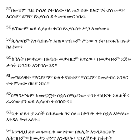
57
በመሸም ጊዜ ዮሴፍ የተባለው ባለ ጠጋ ሰው ከአርማትያስ መጣ፥
እርሱም ደግሞ የኢየሱስ ደቀ መዝሙር ነበረ፤
58
ይኸውም ወደ ጲላጦስ ቀርቦ የኢየሱስን ሥጋ ለመነው።
59
ጲላጦስም እንዲሰጡት አዘዘ። ዮሴፍም ሥጋውን ይዞ በንጹሕ በፍታ
ከፈነው፥
60
ከዓለት በወቀረው በአዲሱ መቃብርም አኖረው፥ በመቃብሩም ደጃፍ
ታላቅ ድንጋይ አንከባሎ ሄደ።
61
መግደላዊት ማርያምም ሁለተኛይቱም ማርያም በመቃብሩ አንጻር
ተቀምጠው በዚያ ነበሩ።
62
በማግሥቱም ከመዘጋጀት በኋላ በሚሆነው ቀን፥ የካህናት አለቆችና
ፈሪሳውያን ወደ ጲላጦስ ተሰበሰቡና።
63
ጌታ ሆይ፥ ያ አሳች በሕይወቱ ገና ሳለ። ከሦስት ቀን በኋላ እነሣለሁ
እንዳለ ትዝ አለን።
64
እንግዲህ ደቀ መዛሙርቱ መጥተው በሌሊት እንዳይሰርቁት
ለሕዝቡም። ከሙታን ተነሣ እንዳይሉ፥ የኋለኛይቱ ስሕተት