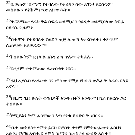
32
ሲወጡም ስምዖን የተባለው የቀሬናን ሰው አገኙ፤ እርሱንም
መስቀሉን ይሸከም ዘንድ አስገደዱት።
33
ትርጓሜው የራስ ቅል ስፍራ ወደሚሆን ጎልጎታ ወደሚባለው ስፍራ
በደረሱ ጊዜም፥
34
በሐሞት የተደባለቀ የወይን ጠጅ ሊጠጣ አቀረቡለት፤ ቀምሶም
ሊጠጣው አልወደደም።
35
ከሰቀሉትም በኋላ ልብሱን ዕጣ ጥለው ተካፈሉ፥
36
በዚያም ተቀምጠው ይጠብቁት ነበር።
37
ይህ ኢየሱስ የአይሁድ ንጉሥ ነው የሚል የክሱን ጽሕፈት ከራሱ በላይ
አኖሩ።
38
በዚያን ጊዜ ሁለት ወንበዶች አንዱ በቀኝ አንዱም በግራ ከእርሱ ጋር
ተሰቀሉ።
39
የሚያልፉትም ራሳቸውን እየነቀነቁ ይሰድቡት ነበርና።
40
ቤተ መቅደስን የምታፈርስ በሦስት ቀንም የምትሠራው፥ ራስህን
አድን፤ የእግዚአብሔር ልጅስ ከሆንህ ከመስቀል ውረድ አሉት።