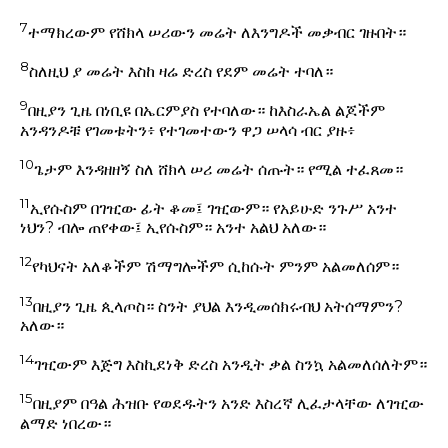
7
ተማክረውም የሸክላ ሠሪውን መሬት ለእንግዶች መቃብር ገዙበት።
8
ስለዚህ ያ መሬት እስከ ዛሬ ድረስ የደም መሬት ተባለ።
9
በዚያን ጊዜ በነቢዩ በኤርምያስ የተባለው። ከእስራኤል ልጆችም
አንዳንዶቹ የገመቱትን፥ የተገመተውን ዋጋ ሠላሳ ብር ያዙ፥
10
ጌታም እንዳዘዘኝ ስለ ሸክላ ሠሪ መሬት ሰጡት። የሚል ተፈጸመ።
11
ኢየሱስም በገዢው ፊት ቆመ፤ ገዢውም። የአይሁድ ንጉሥ አንተ
ነህን? ብሎ ጠየቀው፤ ኢየሱስም። አንተ አልህ አለው።
12
የካህናት አለቆችም ሽማግሎችም ሲከሱት ምንም አልመለሰም።
13
በዚያን ጊዜ ጲላጦስ። ስንት ያህል እንዲመሰክሩብህ አትሰማምን?
አለው።
14
ገዢውም እጅግ እስኪደነቅ ድረስ አንዲት ቃል ስንኳ አልመለሰለትም።
15
በዚያም በዓል ሕዝቡ የወደዱትን አንድ እስረኛ ሊፈታላቸው ለገዢው
ልማድ ነበረው።