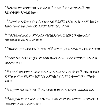
41
እንዲሁም ደግሞ የካህናት አለቆች ከጻፎችና ከሽማግሎች ጋር
እየዘበቱበት እንዲህ አሉ።
42
ሌሎችን አዳነ፥ ራሱን ሊያድን አይችልም፤ የእስራኤል ንጉሥ ከሆነ፥
አሁን ከመስቀል ይውረድ እኛም እናምንበታለን።
43
በእግዚአብሔር ታምኖአል፤ የእግዚአብሔር ልጅ ነኝ ብሎአልና
ከወደደውስ አሁን ያድነው።
44
ከእርሱ ጋር የተሰቀሉት ወንበዶች ደግሞ ያንኑ እያሉ ይነቅፉት ነበር።
45
ከስድስት ሰዓትም ጀምሮ እስከ ዘጠኝ ሰዓት ድረስ በምድር ሁሉ ላይ
ጨለማ ሆነ።
46
በዘጠኝ ሰዓትም ኢየሱስ። ኤሎሄ ኤሎሄ ላማ ሰበቅታኒ? ብሎ በታላቅ
ድምፅ ጮኸ። ይህም። አምላኬ አምላኬ፥ ስለ ምን ተውኸኝ? ማለት
ነው።
47
በዚያም ከቆሙት ሰዎች ሰምተው። ይህስ ኤልያስን ይጠራል አሉ።
48
ወዲያውም ከእነርሱ አንዱ ሮጠ፤ ሰፍነግም ይዞ ሆምጣጤ ሞላበት፥
በመቃም አድርጎ አጠጣው።