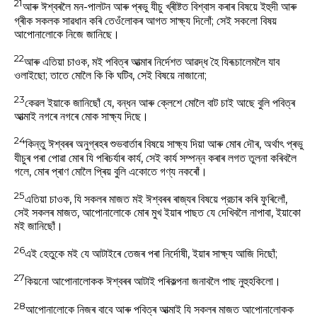
21
আৰু ঈশ্বৰলৈ মন-পালটন আৰু প্ৰভু যীচু খ্ৰীষ্টত বিশ্বাস কৰাৰ বিষয়ে ইহুদী আৰু
গ্ৰীক সকলক সাৱধান কৰি তেওঁলোকৰ আগত সাক্ষ্য দিলোঁ; সেই সকলো বিষয়
আপোনালোকে নিজে জানিছে।
22
আৰু এতিয়া চাওক, মই পবিত্ৰ আত্মাৰ নির্দেশত আৱদ্ধ হৈ যিৰূচালেমলৈ যাব
ওলাইছো; তাতে মোলৈ কি কি ঘটিব, সেই বিষয়ে নাজানো;
23
কেৱল ইয়াকে জানিছোঁ যে, বন্ধন আৰু ক্লেশে মোলৈ বাট চাই আছে বুলি পবিত্ৰ
আত্মাই নগৰে নগৰে মোক সাক্ষ্য দিছে।
24
কিন্তু ঈশ্বৰৰ অনুগ্ৰহৰ শুভবাৰ্তাৰ বিষয়ে সাক্ষ্য দিয়া আৰু মোৰ দৌৰ, অৰ্থাৎ প্ৰভু
যীচুৰ পৰা পোৱা মোৰ যি পৰিচৰ্যাৰ কাৰ্য, সেই কার্য সম্পন্ন কৰাৰ লগত তুলনা কৰিবলৈ
গলে, মোৰ প্ৰাণ মোলৈ প্ৰিয় বুলি একোতে গণ্য নকৰোঁ।
25
এতিয়া চাওক, যি সকলৰ মাজত মই ঈশ্বৰৰ ৰাজ্যৰ বিষয়ে প্রচাৰ কৰি ফুৰিলোঁ,
সেই সকলৰ মাজত, আপোনালোকে মোৰ মুখ ইয়াৰ পাছত যে দেখিবলৈ নাপাবা, ইয়াকো
মই জানিছোঁ।
26
এই হেতুকে মই যে আটাইৰে তেজৰ পৰা নিৰ্দোষী, ইয়াৰ সাক্ষ্য আজি দিছোঁ;
27
কিয়নো আপোনালোকক ঈশ্বৰৰ আটাই পৰিকল্পনা জনাবলৈ পাছ নুহুহকিলো।
28
আপোনালোকে নিজৰ বাবে আৰু পবিত্ৰ আত্মাই যি সকলৰ মাজত আপোনালোকক