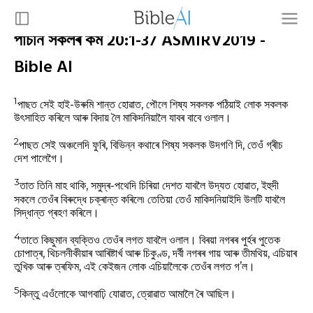
পাঁচনি সকলৰ কৰ্ম 20:1-37 ASMIRV2019 -
Bible AI
1
পাছত সেই হাই-উৰুমি শান্ত হোৱাত, পৌলে শিষ্য সকলক পঠিয়াই লোক সকলক
উৎসাহিত কৰিলে আৰু বিদায় লৈ মাকিদনিয়ালৈ যাবৰ বাবে ওলাল।
2
পাছত সেই অঞ্চলেদি ফুৰি, বিভিন্ন কথাৰে শিষ্য সকলক উদগণি দি, তেওঁ গ্ৰীচ
দেশ পালেগৈ।
3
তাত তিনি মাহ থাকি, সমুদ্ৰ-পথেদি চিৰিয়া দেশত যাবলৈ উদ্যত হোৱাত, ইহুদী
সকলে তেওঁৰ বিৰুদ্ধে চক্ৰান্ত কৰিলে৷ তেতিয়া তেওঁ মাকিদনিয়াইদি উলটি যাবলৈ
সিদ্ধান্ত গ্ৰহণ কৰিলে।
4
তাতে কিছুমান ব্যক্তিও তেওঁৰ লগত যাবলৈ ওলাল। বিৰয়া নগৰৰ পুৰ্হৰ পুতেক
চোপাত্ৰ, থিচলনীকীয়াৰ আৰিষ্টাৰ্খ আৰু চিকুণ্ড, দৰ্বী নগৰৰ গায় আৰু তীমথিয়, এচিয়াৰ
তুখিক আৰু ত্ৰফিম, এই কেইজন লোক এচিয়ালৈকে তেওঁৰ লগত গ’ল।
5
কিন্তু এওঁলোকে আগবাঢ়ি যোৱাত, ত্রোৱাত আমালৈ ৰৈ আছিল।