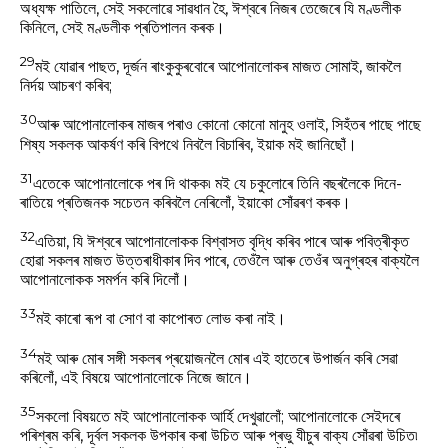
অধ্যক্ষ পাতিলে, সেই সকলোৱে সাৱধান হৈ, ঈশ্বৰে নিজৰ তেজেৰে যি মণ্ডলীক
কিনিলে, সেই মণ্ডলীক প্ৰতিপালন কৰক।
29
মই যোৱাৰ পাছত, দূৰ্জন ৰাংকুকুৰবোৰে আপোনালোকৰ মাজত সোমাই, জাকলৈ
নিৰ্দয় আচৰণ কৰিব;
30
আৰু আপোনালোকৰ মাজৰ পৰাও কোনো কোনো মানুহ ওলাই, সিহঁতৰ পাছে পাছে
শিষ্য সকলক আকৰ্ষণ কৰি বিপথে নিবলৈ বিচাৰিব, ইয়াক মই জানিছোঁ।
31
এতেকে আপোনালোকে পৰ দি থাকক৷ মই যে চকুলোৰে তিনি বছৰলৈকে দিনে-
ৰাতিয়ে প্ৰতিজনক সচেতন কৰিবলৈ নেৰিলোঁ, ইয়াকো সোঁৱৰণ কৰক।
32
এতিয়া, যি ঈশ্বৰে আপোনালোকক বিশ্বাসত বৃদ্ধি কৰিব পাৰে আৰু পবিত্ৰীকৃত
হোৱা সকলৰ মাজত উত্তৰাধীকাৰ দিব পাৰে, তেওঁলৈ আৰু তেওঁৰ অনুগ্ৰহৰ বাক্যলৈ
আপোনালোকক সমৰ্পন কৰি দিলোঁ।
33
মই কাৰো ৰূপ বা সোণ বা কাপোৰত লোভ কৰা নাই।
34
মই আৰু মোৰ সঙ্গী সকলৰ প্ৰয়োজনলৈ মোৰ এই হাতেৰে উপার্জন কৰি সেৱা
কৰিলোঁ, এই বিষয়ে আপোনালোকে নিজে জানে।
35
সকলো বিষয়তে মই আপোনালোকক আৰ্হি দেখুৱালোঁ; আপোনালোকে সেইদৰে
পৰিশ্ৰম কৰি, দূৰ্বল সকলক উপকাৰ কৰা উচিত আৰু প্ৰভু যীচুৰ বাক্য সোঁৱৰা উচিত৷