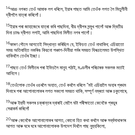
14
আঃচ নগৰত তেওঁ আমাক লগ ধৰিলে, ইয়াৰ পাছত আমি তেওঁক লগত লৈ মিতুলীনী
দ্বীপলৈ যাত্ৰা কৰিলোঁ।
15
ইয়াৰ পৰা জাহাজেৰে যাত্ৰা কৰি পাছদিনা, খীয় দ্বীপৰ সন্মুখ পালোঁ আৰু দ্বিতীয়
দিনা চামঃ দ্বীপত লগাই, আমি পাছদিনা মিলীত নগৰ পালোঁ।
16
কাৰণ পৌলে আগতেই সিদ্ধান্ত কৰিছিল যে, ইফিচত তেওঁ নাথাকিব; এচিয়াতো
সময় অতিবাহিত নকৰিব৷ কিয়নো পঞ্চাশ-দিনীয়া পৰ্বৰ সময়ত যিৰূচালেমত উপস্থিত
থাকিবলৈ তেওঁৰ ইচ্ছা।
17
পাছত তেওঁ মিলীতৰ পৰা ইফিচলৈ মানুহ পঠাই, মণ্ডলীৰ পৰিচাৰক সকলক মতাই
আনিলে।
18
তেওঁলোক তেওঁৰ ওচৰলৈ অহাত, তেওঁ কবলৈ ধৰিলে “মই এচিয়ালৈ অহাৰ প্ৰথম
দিনাৰে পৰা আপোনালোকৰ লগত সকলো সময়ত থাকি, সম্পূৰ্ণ নম্ৰতা আৰু চকুলোৰে,
19
আৰু ইহুদী সকলৰ চক্ৰান্তৰ দ্বাৰাই মোলৈ ঘটা পৰীক্ষাতো কেনেকৈ প্ৰভুৰ
সেৱাকৰ্ম কৰিলোঁ
20
আৰু কেনেকৈ আপোনালোকৰ আগত, কোনো হিত কথা কবলৈ আৰু সৰ্ব্বসাধাৰণৰ
আগত আৰু ঘৰে ঘৰে আপোনালোকক উপদেশ দিবলৈ পাছ নুহুহকিলো,