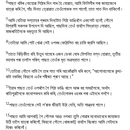
6
পাছত খমিৰ নোহোৱা পিঠাৰ দিন পাৰ হৈ যোৱাত, আমি ফিলিপীৰ পৰা জাহাজেৰে
যাত্রা কৰি গৈ, পাঁচ দিনত ত্রোৱাত তেওঁলোকক লগ পালোঁ; তাত সাত দিন থাকিলোঁ ৷
7
আমি যেতিয়া সপ্তাহৰ প্ৰথম দিনটোত পিঠা ভাঙিবলৈ একগোট হলোঁ; পৌলে
বিশ্বাসী সকলক উপদেশ দি আছিল, পাছদিনা তেওঁ যাবলৈ সিদ্ধান্ত লোৱাত,
মাজৰাতিলৈকে বক্তৃতা দি আছিল।
8
তেতিয়া আমি গোট খোৱা সেই ওপৰৰ কোঠালিত বহু চাকি জ্বলি আছিল।
9
তাতে খিড়িকীত বহি উতুখ নামেৰে এজন ডেকা ঘোৰ টোপনিত মগ্ন হোৱাত, তৃতীয়
মহলাৰ পৰা তললৈ পৰিল; পাছত তেওঁক মৃত অৱস্থাত পালে।
10
তেতিয়া পৌলে নামি গৈ তাৰ গাত পৰি আকোঁৱালি ধৰি কলে, “আপোনালোকে কন্দা-
কটা নকৰিব; কিয়নো এওঁৰ শৰীৰত প্ৰাণ আছে।”
11
ইয়াৰ পাছত তেওঁ ওপৰলৈ গৈ পিঠা ভাঙি খালে আৰু বহু সময়লৈকে, অৰ্থাৎ
ৰাতিপুৱালৈকে কথোপকথন কৰি কৰি, তেওঁলোকৰ ওচৰৰ পৰা এইদৰে গলগৈ।
12
পাছত তেওঁলোকে সেই ল’ৰাক জীয়াই উঠা দেখি, অতি সান্ত্বনা পালে।
13
পাছত আমি আগবাঢ়ি গৈ পৌলক আঃচ নগৰত তুলি লোৱাৰ মনোভাবেৰে জাহাজত
উঠি তালৈ যাত্ৰা কৰিলোঁ; কিয়নো পৌলে খোজকাঢ়ি যাবলৈ বিচৰাত আমি সেইদৰে
থিৰাং কৰিলোঁ।