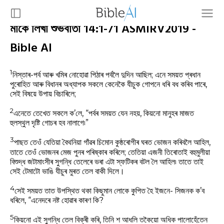
মাৰ্কে লিখা শুভবাৰ্তা 14:1-71 ASMIRV2019 -
Bible AI
1
নিস্তাৰ-পৰ্ব আৰু খমিৰ নোহোৱা পিঠাৰ পৰ্বলৈ দুদিন আছিল; এনে সময়ত প্ৰধান
পুৰোহিত আৰু বিধানৰ অধ্যাপক সকলে কেনেকৈ যীচুক গোপনে ধৰি বধ কৰিব পাৰে,
সেই বিষয়ে উপায় বিচাৰিলে;
2
এনেতে তেখেত সকলে ক’লে, “পৰ্বৰ সময়ত যেন নহয়, কিয়নো মানুহৰ মাজত
হুলস্থুল দৃষ্টি গোচৰ হব নালাগে৷”
3
পাছত তেওঁ যেতিয়া বৈথনিয়া গাঁৱৰ চিমোন কুষ্ঠৰোগীৰ ঘৰত ভোজন কৰিবলৈ আহিল,
তাতে তেওঁ ভোজনৰ মেজ পুনৰ পৰিষ্কাৰ কৰিলে; তেতিয়া এজনী তিৰোতাই বহুমুলীয়া
বিশুদ্ধ জটামাংসীৰ সুগন্ধি তেলেৰে ভৰা এটা স্ফটিকৰ বটল লৈ আহিল৷ তাতে তাই
সেই টেমাটো ভাঙি যীচুৰ মুৰত তেল বাকী দিলে।
4
সেই সময়ত তাত উপস্থিত থকা কিছুমান লোকে কুপিত হৈ ইজনে- সিজনক ক’ব
ধৰিলে, “এনেদৰে নষ্ট হোৱাৰ কাৰণ কি?
5
কিয়নো এই সুগন্ধি তেল বিক্ৰী কৰি, তিনি শ আধলি তকৈয়ো অধিক পালোহেঁতেন