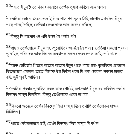
50
পাছত যীচুৰ সৈতে থকা সকলোৱে তেওঁক ত্যাগ কৰিলে আৰু পলাল৷
51
তেতিয়া কোনো এজন ডেকাই উদং গাত শণ সূতাৰ মিহি কাপোৰ এখন লৈ, যীচুৰ
পাছে পাছে গৈছিল; তেতিয়া তেওঁলোকে তাক আবদ্ধ কৰিলে;
52
কিন্তু সি কাপোৰ খন এৰি উলঙ্গ হৈ পলাই গ’ল।
53
পাছত তেওঁলোকে যীচুক মহা-পুৰোহিতৰ ওচৰলৈ লৈ গ’ল। তেতিয়া সকলো প্ৰধান
পুৰোহিত, পৰিচাৰক আৰু বিধানৰ অধ্যাপক সকল তেওঁৰ লগত আহি গোট খালে।
54
আৰু তেতিয়াই পিতৰে আতৰে আতৰে যীচুৰ পাছে পাছে মহা-পুৰোহিতৰ চোতালৰ
ভিতৰলৈকে সোমাল৷ তাতে নিজকে উম দিবলৈ পহৰা দি থকা টেকেলা সকলৰ মাজত
বহি, জুই পুৱাই আছিল।
55
তেতিয়া প্ৰধান পুৰোহিত সকল আৰু গোটেই মহাসভাই যীচুক বধ কৰিবলৈ তেওঁৰ
বিৰুদ্ধে সাক্ষ্য বিচাৰিলে; কিন্তু তেওঁলোকে একো নাপালে।
56
কিয়নো অনেকে তেওঁৰ বিৰুদ্ধে মিছা সাক্ষ্য দিলে তথাপি তেওঁলোকৰ সাক্ষ্য
নিমিলিল।
57
পাছত কেইজনমানে উঠি, তেওঁৰ বিৰুদ্ধে মিছা সাক্ষ্য দি ক’লে,
58