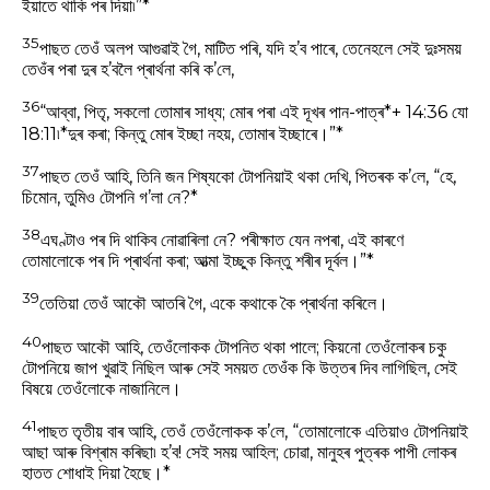
ইয়াতে থাকি পৰ দিয়া৷”*
35
পাছত তেওঁ অলপ আগুৱাই গৈ, মাটিত পৰি, যদি হ’ব পাৰে, তেনেহলে সেই দুঃসময়
তেওঁৰ পৰা দুৰ হ’বলৈ প্ৰাৰ্থনা কৰি ক’লে,
36
“আব্বা, পিতৃ, সকলো তোমাৰ সাধ্য; মোৰ পৰা এই দূখৰ পান-পাত্ৰ*+ 14:36 যো
18:11৷*দুৰ কৰা; কিন্তু মোৰ ইচ্ছা নহয়, তোমাৰ ইচ্ছাৰে।”*
37
পাছত তেওঁ আহি, তিনি জন শিষ্যকো টোপনিয়াই থকা দেখি, পিতৰক ক’লে, “হে,
চিমোন, তুমিও টোপনি গ’লা নে?*
38
এঘণ্টাও পৰ দি থাকিব নোৱাৰিলা নে? পৰীক্ষাত যেন নপৰা, এই কাৰণে
তোমালোকে পৰ দি প্ৰাৰ্থনা কৰা; আত্মা ইচ্ছুক কিন্তু শৰীৰ দূৰ্বল।”*
39
তেতিয়া তেওঁ আকৌ আতৰি গৈ, একে কথাকে কৈ প্ৰাৰ্থনা কৰিলে।
40
পাছত আকৌ আহি, তেওঁলোকক টোপনিত থকা পালে; কিয়নো তেওঁলোকৰ চকু
টোপনিয়ে জাপ খুৱাই নিছিল আৰু সেই সময়ত তেওঁক কি উত্তৰ দিব লাগিছিল, সেই
বিষয়ে তেওঁলোকে নাজানিলে।
41
পাছত তৃতীয় বাৰ আহি, তেওঁ তেওঁলোকক ক’লে, “তোমালোকে এতিয়াও টোপনিয়াই
আছা আৰু বিশ্ৰাম কৰিছা৷ হ’ব! সেই সময় আহিল; চোৱা, মানুহৰ পুত্ৰক পাপী লোকৰ
হাতত শোধাই দিয়া হৈছে।*