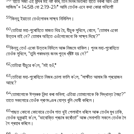
“হাতে সজা এই মন্দিৰ মই নষ্ট কৰি, তিন দিনৰ ভিতৰত হাতে নকৰা আন এটা
সাজিম৷”+ 14:58 যো 2:19-21৷* আমি তেওঁক এনে কথা কোৱা শুনিলোঁ!
59
কিন্তু ইয়াতো তেওঁলোকৰ সাক্ষ্য নিমিলিল।
60
তেতিয়া মহা-পুৰোহিতে মাজত থিয় হৈ, যীচুক সুধিলে, বোলে, “তোমাৰ একো
উত্তৰ নাই নে? তোমাৰ অহিতে এওঁলোকেনো কি সাক্ষ্য দিছে?”
61
কিন্তু তেওঁ একো উত্তৰ নিদিলে আৰু নিজমে থাকিল। পুনৰ মহা-পুৰোহিতে
তেওঁক সুধিলে, “তুমি পৰমধন্য জনৰ পুত্ৰ খ্ৰীষ্ট হয় নে?”
62
তেতিয়া যীচুৱে ক’লে, “মই হওঁ,*
63
তেতিয়া মহা-পুৰোহিতে নিজৰ চোলা ফালি ক’লে, “সাক্ষীত আমাৰ কি প্ৰয়োজন
আছে?
64
তোমালোকে ঈশ্বৰক নিন্দা কৰা শুনিলা; এতিয়া তোমালোকে কি সিদ্ধান্ত লৈছা?”
তাতে সকলোৱে তেওঁক প্ৰাণদণ্ডৰ যোগ্য বুলি দোষী কৰিলে।
65
পাছত কোনো কোনোৱে তেওঁৰ গাত থুই পেলাবলৈ ধৰিলে আৰু তেওঁৰ মুখ ঢাকি,
তেওঁক ভুকুৱাই ক’লে, “ভাবোক্তি প্ৰচাৰ কৰোঁতা!” আৰু সেনাপতি সকলে তেওঁক লৈ
গৈ প্ৰহাৰ কৰিলে।
66