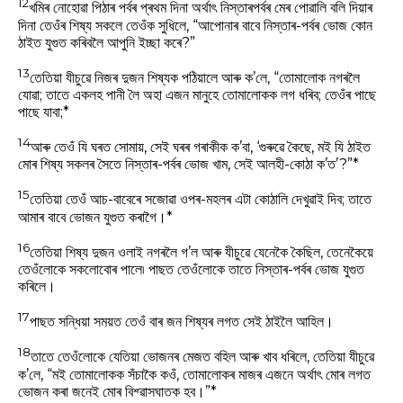
12
খমিৰ নোহোৱা পিঠাৰ পৰ্বৰ প্ৰথম দিনা অৰ্থাৎ নিস্তাৰপৰ্বৰ মেৰ পোৱালি বলি দিয়াৰ
দিনা তেওঁৰ শিষ্য সকলে তেওঁক সুধিলে, “আপোনাৰ বাবে নিস্তাৰ-পৰ্বৰ ভোজ কোন
ঠাইত যুগুত কৰিবলৈ আপুনি ইচ্ছা কৰে?”
13
তেতিয়া যীচুৱে নিজৰ দুজন শিষ্যক পঠিয়ালে আৰু ক’লে, “তোমালোক নগৰলৈ
যোৱা; তাতে একলহ পানী লৈ অহা এজন মানুহে তোমালোকক লগ ধৰিব; তেওঁৰ পাছে
পাছে যাবা;*
14
আৰু তেওঁ যি ঘৰত সোমায়, সেই ঘৰৰ গৰাকীক ক’বা, ‘গুৰুৱে কৈছে, মই যি ঠাইত
মোৰ শিষ্য সকলৰ সৈতে নিস্তাৰ-পৰ্বৰ ভোজ খাম, সেই আলহী-কোঠা ক’ত’?”*
15
তেতিয়া তেওঁ আচ-বাবেৰে সজোৱা ওপৰ-মহলৰ এটা কোঠালি দেখুৱাই দিব; তাতে
আমাৰ বাবে ভোজন যুগুত কৰাগৈ।*
16
তেতিয়া শিষ্য দুজন ওলাই নগৰলৈ গ’ল আৰু যীচুৱে যেনেকৈ কৈছিল, তেনেকৈয়ে
তেওঁলোকে সকলোবোৰ পালে৷ পাছত তেওঁলোকে তাতে নিস্তাৰ-পৰ্বৰ ভোজ যুগুত
কৰিলে।
17
পাছত সন্ধিয়া সময়ত তেওঁ বাৰ জন শিষ্যৰ লগত সেই ঠাইলৈ আহিল।
18
তাতে তেওঁলোকে যেতিয়া ভোজনৰ মেজত বহিল আৰু খাব ধৰিলে, তেতিয়া যীচুৱে
ক’লে, “মই তোমালোকক সঁচাকৈ কওঁ, তোমালোকৰ মাজৰ এজনে অৰ্থাৎ মোৰ লগত
ভোজন কৰা জনেই মোৰ বিশ্ৱাসঘাতক হব।”*