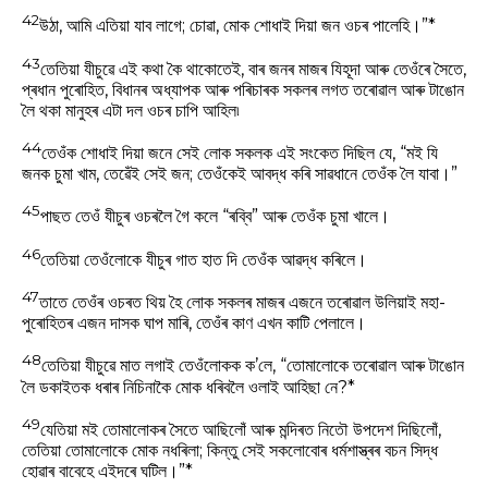
42
উঠা, আমি এতিয়া যাব লাগে; চোৱা, মোক শোধাই দিয়া জন ওচৰ পালেহি।”*
43
তেতিয়া যীচুৱে এই কথা কৈ থাকোতেই, বাৰ জনৰ মাজৰ যিহূদা আৰু তেওঁৰে সৈতে,
প্ৰধান পুৰোহিত, বিধানৰ অধ্যাপক আৰু পৰিচাৰক সকলৰ লগত তৰোৱাল আৰু টাঙোন
লৈ থকা মানুহৰ এটা দল ওচৰ চাপি আহিল৷
44
তেওঁক শোধাই দিয়া জনে সেই লোক সকলক এই সংকেত দিছিল যে, “মই যি
জনক চুমা খাম, তেৱেঁই সেই জন; তেওঁকেই আবদ্ধ কৰি সাৱধানে তেওঁক লৈ যাবা।”
45
পাছত তেওঁ যীচুৰ ওচৰলৈ গৈ কলে “ৰব্বি” আৰু তেওঁক চুমা খালে।
46
তেতিয়া তেওঁলোকে যীচুৰ গাত হাত দি তেওঁক আৱদ্ধ কৰিলে।
47
তাতে তেওঁৰ ওচৰত থিয় হৈ লোক সকলৰ মাজৰ এজনে তৰোৱাল উলিয়াই মহা-
পুৰোহিতৰ এজন দাসক ঘাপ মাৰি, তেওঁৰ কাণ এখন কাটি পেলালে।
48
তেতিয়া যীচুৱে মাত লগাই তেওঁলোকক ক’লে, “তোমালোকে তৰোৱাল আৰু টাঙোন
লৈ ডকাইতক ধৰাৰ নিচিনাকৈ মোক ধৰিবলৈ ওলাই আহিছা নে?*
49
যেতিয়া মই তোমালোকৰ সৈতে আছিলোঁ আৰু মন্দিৰত নিতৌ উপদেশ দিছিলোঁ,
তেতিয়া তোমালোকে মোক নধৰিলা; কিন্তু সেই সকলোবোৰ ধৰ্মশাস্ত্ৰৰ বচন সিদ্ধ
হোৱাৰ বাবেহে এইদৰে ঘটিল।”*