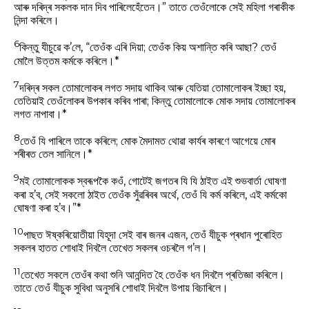
আৰু দৰিদ্ৰ সকলক দান দিব পাৰিলেহেঁতেন।” তাতে তেওঁলোকে সেই মহিলা গৰাকীক
নিন্দা কৰিলে।
6
কিন্তু যীচুৱে ক’লে, “তেওঁক এৰি দিয়া; তেওঁক কিয় অশান্তি কৰি আছা? তেওঁ
মোলৈ উত্তম কৰ্মকে কৰিলে।*
7
দৰিদ্ৰ সকল তোমালোকৰ লগত সদায় থাকিব আৰু যেতিয়া তোমালোকৰ ইচ্ছা হয়,
তেতিয়াই তেওঁলোকৰ উপকাৰ কৰিব পাৰা; কিন্তু তোমালোকে মোক সদায় তোমালোকৰ
লগত নাপাবা।*
8
তেওঁ যি পাৰিলে তাকে কৰিলে; মোক মৈদামত থোৱা কাৰ্যৰ কাৰণে আগেয়ে মোৰ
শৰীৰত তেল সানিলে।*
9
মই তোমালোকক স্বৰূপকৈ কওঁ, গোটেই জগতৰ যি যি ঠাইত এই শুভবাৰ্তা ঘোষণা
কৰা হ’ব, সেই সকলো ঠাইত তেওঁক সুঁৱৰিবৰ অৰ্থে, তেওঁ যি কৰ্ম কৰিলে, এই কৰ্মকো
ঘোষণা কৰা হ’ব।”*
10
পাছত ঈষ্কৰিয়োতীয়া যিহূদা সেই বাৰ জনৰ এজন, তেওঁ যীচুক প্ৰধান পুৰোহিত
সকলৰ হাতত শোধাই দিবলৈ তেখেত সকলৰ ওচৰলৈ গ’ল।
11
তেখেত সকলে তেওঁৰ কথা শুনি আনন্দিত হৈ তেওঁক ধন দিবলৈ প্ৰতিজ্ঞা কৰিলে।
তাতে তেওঁ যীচুক সুবিধা অনুসৰি শোধাই দিবলৈ উপায় বিচাৰিলে।