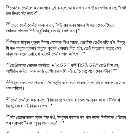
19
তেতিয়া তেওঁলোক সকলোৱে দুখ কৰিলে, আৰু এজন এজনকৈ তেওঁক ক’লে, “সেই
জন নিশ্চয় মই নহয়?”
20
তাতে তেওঁ তেওঁলোকক ক’লে, “এই বাৰ জনৰ মাজৰ যি জনে মোৰে সৈতে
ভোজন-পাত্ৰত পিঠা জুবুৰিয়ায়, তেৱেঁই সেই জন।*
21
কিয়নো মানুহৰ পুত্ৰৰ বিষয়ে যেনেকৈ লিখা আছে, তেনেকৈ তেওঁৰ গতি হ’ব; কিন্তু
যি জন মানুহৰ দ্বাৰাই মানুহৰ পুত্ৰক শোধাই দিয়া হ’ল, তেওঁ সন্তাপৰ পাত্ৰ; সেই
মানুহ জনৰ জন্ম নোহোৱা হ’লেই তেওঁৰ ভাল আছিল।”*
22
তেওঁলোকে ভোজন কৰোঁতে, + 14:22 1 কৰি 11:23-28* তেওঁ পিঠা লৈ,
আশীৰ্বাদ কৰিলে আৰু ভাঙি তেওঁলোকক দি ক’লে, “লোৱা; এয়ে মোৰ শৰীৰ।”*
23
পাছত তেওঁ পান পাত্ৰটো লৈ স্তুতি কৰি তেওঁলোকক দিলে৷ তাতে সকলোৱে তাক
পান কৰিলে।
24
তেওঁ তেওঁলোকক ক’লে, “বিধানৰ মতে মোৰ যি তেজ অনেকৰ কাৰণে উলিওৱা
হৈছে, সেয়ে এই নিয়মৰ তেজ।*
25
মই তোমালোকক স্বৰূপকৈ কওঁ, ঈশ্বৰৰ ৰাজ্যত ৰস পান নকৰা দিনলৈকে এতিয়াৰ
পৰা দ্ৰাক্ষাগুটিৰ ৰস পুনৰ পান নকৰোঁ।”*