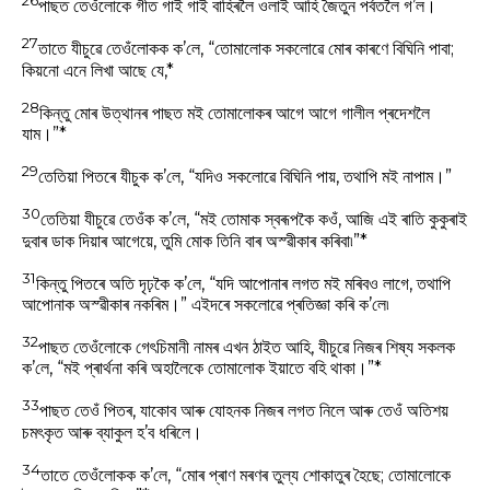
26
পাছত তেওঁলোকে গীত গাই গাই বাহিৰলৈ ওলাই আহি জৈতুন পৰ্বতলৈ গ’ল।
27
তাতে যীচুৱে তেওঁলোকক ক’লে, “তোমালোক সকলোৱে মোৰ কাৰণে বিঘিনি পাবা;
কিয়নো এনে লিখা আছে যে,*
28
কিন্তু মোৰ উত্থানৰ পাছত মই তোমালোকৰ আগে আগে গালীল প্ৰদেশলৈ
যাম।”*
29
তেতিয়া পিতৰে যীচুক ক’লে, “যদিও সকলোৱে বিঘিনি পায়, তথাপি মই নাপাম।”
30
তেতিয়া যীচুৱে তেওঁক ক’লে, “মই তোমাক স্বৰূপকৈ কওঁ, আজি এই ৰাতি কুকুৰাই
দুবাৰ ডাক দিয়াৰ আগেয়ে, তুমি মোক তিনি বাৰ অস্ৱীকাৰ কৰিবা৷”*
31
কিন্তু পিতৰে অতি দৃঢ়কৈ ক’লে, “যদি আপোনাৰ লগত মই মৰিবও লাগে, তথাপি
আপোনাক অস্ৱীকাৰ নকৰিম।” এইদৰে সকলোৱে প্ৰতিজ্ঞা কৰি ক’লে৷
32
পাছত তেওঁলোকে গেৎচিমানী নামৰ এখন ঠাইত আহি, যীচুৱে নিজৰ শিষ্য সকলক
ক’লে, “মই প্ৰাৰ্থনা কৰি অহালৈকে তোমালোক ইয়াতে বহি থাকা।”*
33
পাছত তেওঁ পিতৰ, যাকোব আৰু যোহনক নিজৰ লগত নিলে আৰু তেওঁ অতিশয়
চমৎকৃত আৰু ব্যাকুল হ’ব ধৰিলে।
34
তাতে তেওঁলোকক ক’লে, “মোৰ প্ৰাণ মৰণৰ তুল্য শোকাতুৰ হৈছে; তোমালোকে