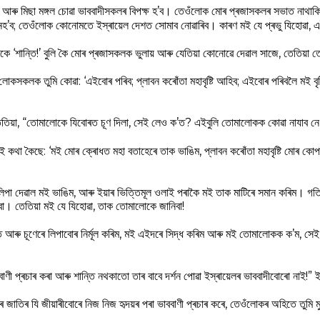
, আৰু মিছা মঙ্গল চোৱা ভাববাদীসকলৰ বিপক্ষ হ’ব। তেওঁলোক মোৰ প্ৰজাসকলৰ সভাত নাথাকিব
হ’ব; তেওঁলোক কোনোমতে ইস্ৰায়েল দেশত সোমাব নোৱাৰিব। কাৰণ মই যে প্ৰভু যিহোৱা, এ
কে ‘শান্তি!’ বুলি কৈ মোৰ প্ৰজাসকলক ভুলায় আৰু যেতিয়া কোনোৱে দেৱাল সাজে, তেতিয়া
লোকসকলক তুমি কোৱা: ‘এইবোৰ পৰিব; প্লাবন কৰোঁতা মহাবৃষ্টি আহিব; এইবোৰ পৰিবলৈ মই বৃষ
 তেতিয়া, “তোমালোকে যিবোৰত চূণ দিলা, সেই লেও ক’ত? এইবুলি তোমালোকক কোৱা নাযাব ন
ই কথা কৈছে: ‘মই মোৰ ক্ৰোধত মহা বতাহেৰে তাক ভাঙিম, প্লাবন কৰোঁতা মহাবৃষ্টি মোৰ 
িপা দেৱাল মই ভাঙিম, আৰু ইয়াৰ ভিত্তিমূল ওলাই পৰাকৈ মই তাক মাটিৰে সমান কৰিম। গত
বা। তেতিয়া মই যে যিহোৱা, তাক তোমালোকে জানিবা!
 আৰু চূণেৰে লিপাবোৰ নিৰ্মূল কৰিম, মই এইদৰে সিদ্ধ কৰিম আৰু মই তোমালোকক ক’ম, সে
াববাণী প্ৰচাৰ কৰা আৰু শান্তি নথকাতো তাৰ বাবে দৰ্শন পোৱা ইস্ৰায়েলৰ ভাববাদীবোৰো নাই!” 
ৰ জাতিৰ যি জীয়াৰীবোৰে নিজ নিজ হৃদয়ৰ পৰা ভাববাণী প্ৰচাৰ কৰে, তেওঁলোকৰ অহিতে তুমি 