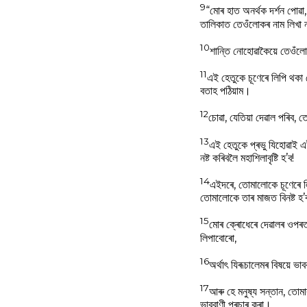
9
“মোৰ হাত অনৰ্থক দৰ্শন পোৱা
তালিকাত তেওঁলোকৰ নাম লিখা ন
10
শান্তি নোহোৱাকৈয়ে তেওঁলো
11
এই হেতুকে চূণেৰে লিপি থকা 
বতাহ পঠিয়াম।
12
চোৱা, যেতিয়া দেৱাল পৰিব,
13
এই হেতুকে প্ৰভু যিহোৱাই এ
নষ্ট কৰিবলৈ মহাশিলাবৃষ্টি হ’ব!
14
এইদৰে, তোমালোকে চূণেৰে ল
তোমালোকে তাৰ মাজত বিনষ্ট হ’
15
মোৰ ক্ৰোধেৰে দেৱালৰ ওপৰত
লিপাবোৰো,
16
অৰ্থাৎ যিৰূচালেমৰ বিষয়ে ভ
17
আৰু হে মনুষ্য সন্তান, তোমা
ভাববাণী প্ৰচাৰ কৰা।