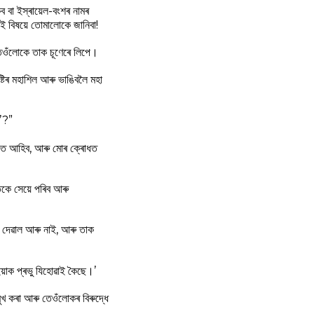
 বা ইস্ৰায়েল-বংশৰ নামৰ
ই বিষয়ে তোমালোকে জানিবা!
 তেওঁলোকে তাক চূণেৰে লিপে।
্টিৰ মহাশিল আৰু ভাঙিবলৈ মহা
ে’?”
কোপত আহিব, আৰু মোৰ ক্ৰোধত
িকে সেয়ে পৰিব আৰু
ই দেৱাল আৰু নাই, আৰু তাক
ইয়াক প্ৰভু যিহোৱাই কৈছে।’
মুখ কৰা আৰু তেওঁলোকৰ বিৰুদ্ধে