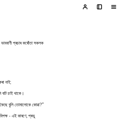
ৰা ভাববাণী প্ৰচাৰ কৰোঁতা সকলক
কৰা নাই;
লি বাট চাই থাকে।
 কৈছে বুলি তোমালোকে কোৱা?”
পক্ষ - এই কাৰণে, প্ৰভু