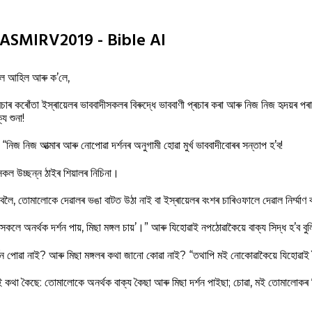
22 ASMIRV2019 - Bible AI
ৰলৈ আহিল আৰু ক’লে,
্ৰচাৰ কৰোঁতা ইস্ৰায়েলৰ ভাববাদীসকলৰ বিৰুদ্ধে ভাববাণী প্ৰচাৰ কৰা আৰু নিজ নিজ হৃদয়ৰ প
য শুনা!
“নিজ নিজ আত্মাৰ আৰু নোপোৱা দৰ্শনৰ অনুগামী হোৱা মুৰ্খ ভাববাদীবোৰৰ সন্তাপ হ’ব!
সকল উচ্ছন্ন ঠাইৰ শিয়ালৰ নিচিনা।
কিবলৈ, তোমালোকে দেৱালৰ ভঙা বাটত উঠা নাই বা ইস্ৰায়েলৰ বংশৰ চাৰিওফালে দেৱাল নিৰ্ম্মাণ 
কলে অনৰ্থক দৰ্শন পায়, মিছা মঙ্গল চায়’।” আৰু যিহোৱাই নপঠোৱাকৈয়ে বাক্য সিদ্ধ হ’ব বু
ন পোৱা নাই? আৰু মিছা মঙ্গলৰ কথা জানো কোৱা নাই? “তথাপি মই নোকোৱাকৈয়ে যিহোৱাই
 কথা কৈছে: তোমালোকে অনৰ্থক বাক্য কৈছা আৰু মিছা দৰ্শন পাইছা; চোৱা, মই তোমালোকৰ বি