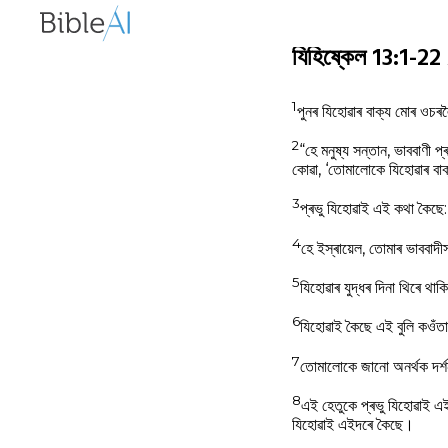
যিহিষ্কেল 13:1-
1
পুনৰ যিহোৱাৰ বাক্য মোৰ ওচ
2
“হে মনুষ্য সন্তান, ভাববাণী প
কোৱা, ‘তোমালোকে যিহোৱাৰ বাক্
3
প্ৰভু যিহোৱাই এই কথা কৈছে: 
4
হে ইস্ৰায়েল, তোমাৰ ভাববাদী
5
যিহোৱাৰ যুদ্ধৰ দিনা থিৰে থা
6
যিহোৱাই কৈছে এই বুলি কওঁতাস
7
তোমালোকে জানো অনৰ্থক দৰ্শ
8
এই হেতুকে প্ৰভু যিহোৱাই এই
যিহোৱাই এইদৰে কৈছে।