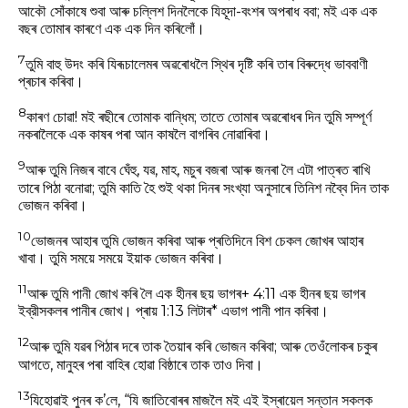
আকৌ সোঁকাষে শুবা আৰু চল্লিশ দিনলৈকে যিহূদা-বংশৰ অপৰাধ ববা; মই এক এক
বছৰ তোমাৰ কাৰণে এক এক দিন কৰিলোঁ।
7
তুমি বাহু উদং কৰি যিৰূচালেমৰ অৱৰোধলৈ স্থিৰ দৃষ্টি কৰি তাৰ বিৰুদ্ধে ভাববাণী
প্ৰচাৰ কৰিবা।
8
কাৰণ চোৱা! মই ৰছীৰে তোমাক বান্ধিম; তাতে তোমাৰ অৱৰোধৰ দিন তুমি সম্পূৰ্ণ
নকৰালৈকে এক কাষৰ পৰা আন কাষলৈ বাগৰিব নোৱাৰিবা।
9
আৰু তুমি নিজৰ বাবে ঘেঁহু, যৱ, মাহ, মচুৰ বজৰা আৰু জনৰা লৈ এটা পাত্ৰত ৰাখি
তাৰে পিঠা বনোৱা; তুমি কাতি হৈ শুই থকা দিনৰ সংখ্যা অনুসাৰে তিনিশ নব্বৈ দিন তাক
ভোজন কৰিবা।
10
ভোজনৰ আহাৰ তুমি ভোজন কৰিবা আৰু প্ৰতিদিনে বিশ চেকল জোখৰ আহাৰ
খাবা। তুমি সময়ে সময়ে ইয়াক ভোজন কৰিবা।
11
আৰু তুমি পানী জোখ কৰি লৈ এক হীনৰ ছয় ভাগৰ+ 4:11 এক হীনৰ ছয় ভাগৰ
ইব্রীসকলৰ পানীৰ জোখ। প্ৰায় 1:13 লিটাৰ* এভাগ পানী পান কৰিবা।
12
আৰু তুমি যৱৰ পিঠাৰ দৰে তাক তৈয়াৰ কৰি ভোজন কৰিবা; আৰু তেওঁলোকৰ চকুৰ
আগতে, মানুহৰ পৰা বাহিৰ হোৱা বিষ্ঠাৰে তাক তাও দিবা।
13
যিহোৱাই পুনৰ ক’লে, “যি জাতিবোৰৰ মাজলৈ মই এই ইস্ৰায়েল সন্তান সকলক