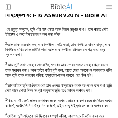
যিহিষ্কেল 4:1-16 ASMIRV2019 - Bible AI
1
হে মনুষ্য সন্তান, তুমি এটা ইটা লোৱা আৰু নিজৰ সন্মুখত ৰাখা। তাৰ পাছত সেই
ইটাটোৰ ওপৰত যিৰূচালেম নগৰৰ নক্সা আঁকা।
2
আৰু তাক অৱৰোধ কৰা, তাৰ বিপৰীতে কোঁঠ সাজা, তাৰ বিপৰীতে হাদাম বান্ধা, তাৰ
বিপৰীতে চাৰিওফালে ছাউনি পাতা আৰু তাৰ বিপৰীতে চাৰিওফালে গড় ভঙা যন্ত্ৰ
স্থাপন কৰা।
3
আৰু তুমি এখন লোহাৰ তাওৱা লৈ, তোমাৰ আৰু নগৰৰ মাজত লোহাৰ গড়স্বৰূপে
তাক স্থাপন কৰা। আৰু তালৈ কঠিন দৃষ্টি কৰা, তাতে সেয়ে অৱৰোধৰ অৱস্থাত পৰিব
আৰু তুমি তাক অৱৰোধ কৰিবা; ইস্ৰায়েল-বংশৰ কাৰণে এয়ে চিন হ’ব।
4
তাৰ বাহিৰে তুমি বাওঁকাষে শুই তাৰ ওপৰত ইস্ৰায়েল-বংশৰ অপৰাধৰ ভাৰ ৰাখা; তুমি
সেই কাষে শোৱা দিনৰ সংখ্যা অনুসাৰে তুমি তেওঁলোকৰ অপৰাধ ববা।
5
কিয়নো মই তেওঁলোকৰ অপৰাধৰ বছৰৰ সংখ্যা তোমাৰ কাৰণে কেতবোৰ দিনৰ সংখ্যা
কৰিলোঁ, অৰ্থাৎ তিনিশ নব্বৈ দিন কৰিলোঁ; এইদৰে তুমি ইস্ৰায়েল বংশৰ অপৰাধ ববা।
6
যেতিয়া তুমি এইদৰে এই দিনবোৰ সম্পূৰ্ণ কৰিবা, তাৰ পাছত দ্বিতীয় বাৰৰ বাবে