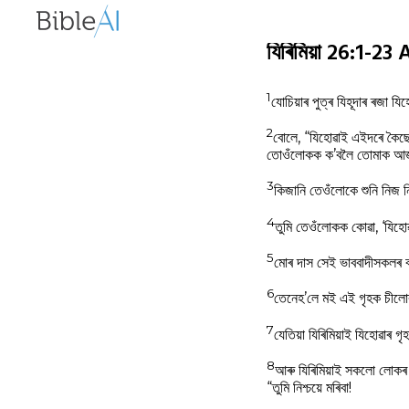
যিৰিমিয়া 26:1-
1
যোচিয়াৰ পুত্ৰ যিহূদাৰ ৰজা 
2
বোলে, “যিহোৱাই এইদৰে কৈছে
তোওঁলোকক ক’বলৈ তোমাক আজ্ঞা
3
কিজানি তেওঁলোকে শুনি নিজ ন
4
তুমি তেওঁলোকক কোৱা, ‘যিহো
5
মোৰ দাস সেই ভাববাদীসকলৰ ব
6
তেনেহ’লে মই এই গৃহক চীলো
7
যেতিয়া যিৰিমিয়াই যিহোৱা
8
আৰু যিৰিমিয়াই সকলো লোকৰ
“তুমি নিশ্চয়ে মৰিবা!