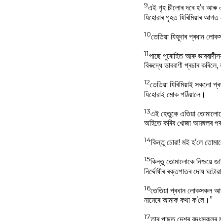
9
এই গৃহ চীলোৰ দৰে হ’ব আৰু এই
যিহোৱাৰ গৃহত যিৰিমিয়াৰ আগ
10
তেতিয়া যিহূদাৰ প্ৰধান ল
11
পাছে পুৰোহিত আৰু ভাববাদী
বিৰুদ্ধে ভাববাণী প্ৰচাৰ কৰিল
12
তেতিয়া যিৰিমিয়াই সকলো প
যিহোৱাই মোক পঠিয়ালে।
13
এই হেতুকে এতিয়া তোমালোক
অহিতে কৰিব খোজা অমঙ্গলৰ পৰ
14
কিন্তু চোৱা! মই হ’লে তোম
15
কিন্তু তোমালোকে নিশ্চয়ে
নিৰ্দ্দোষীৰ ৰক্তপাতৰ দোষ ঘ
16
তেতিয়া প্ৰধান লোকসকল আৰ
নামেৰে আমাক কথা ক’লে।”
17
তাৰ পাছত দেশৰ বৃদ্ধসকলৰ