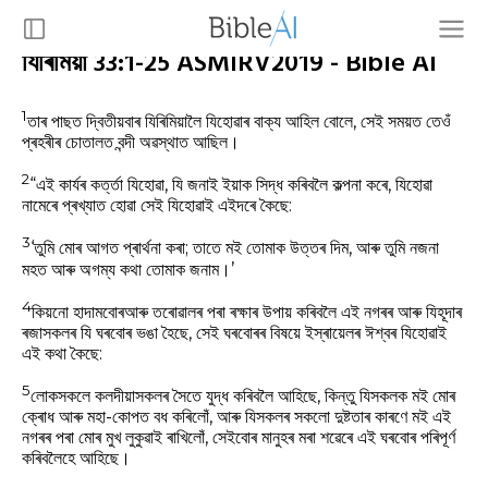
যিৰিমিয়া 33:1-25 ASMIRV2019 - Bible AI
1
তাৰ পাছত দ্বিতীয়বাৰ যিৰিমিয়ালৈ যিহোৱাৰ বাক্য আহিল বোলে, সেই সময়ত তেওঁ
প্ৰহৰীৰ চোতালত বন্দী অৱস্থাত আছিল।
2
“এই কাৰ্যৰ কৰ্ত্তা যিহোৱা, যি জনাই ইয়াক সিদ্ধ কৰিবলৈ কল্পনা কৰে, যিহোৱা
নামেৰে প্ৰখ্যাত হোৱা সেই যিহোৱাই এইদৰে কৈছে:
3
‘তুমি মোৰ আগত প্ৰাৰ্থনা কৰা; তাতে মই তোমাক উত্তৰ দিম, আৰু তুমি নজনা
মহত আৰু অগম্য কথা তোমাক জনাম।’
4
কিয়নো হাদামবোৰআৰু তৰোৱালৰ পৰা ৰক্ষাৰ উপায় কৰিবলৈ এই নগৰৰ আৰু যিহূদাৰ
ৰজাসকলৰ যি ঘৰবোৰ ভঙা হৈছে, সেই ঘৰবোৰৰ বিষয়ে ইস্ৰায়েলৰ ঈশ্বৰ যিহোৱাই
এই কথা কৈছে:
5
লোকসকলে কলদীয়াসকলৰ সৈতে যুদ্ধ কৰিবলৈ আহিছে, কিন্তু যিসকলক মই মোৰ
ক্ৰোধ আৰু মহা-কোপত বধ কৰিলোঁ, আৰু যিসকলৰ সকলো দুষ্টতাৰ কাৰণে মই এই
নগৰৰ পৰা মোৰ মুখ লুকুৱাই ৰাখিলোঁ, সেইবোৰ মানুহৰ মৰা শৱেৰে এই ঘৰবোৰ পৰিপূৰ্ণ
কৰিবলৈহে আহিছে।