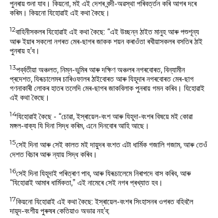
পুনৰায় শুনা যাব। কিয়নো, মই এই দেশৰ বন্দী-অৱস্থা পৰিবৰ্ত্তন কৰি আগৰ দৰে
কৰিম। কিয়নো যিহোৱাই এই কথা কৈছে।
12
বাহিনীসকলৰ যিহোৱাই এই কথা কৈছে: “এই উচ্ছন্ন ঠাইত মানুহ আৰু পশুশূন্য
আৰু ইয়াৰ সকলো নগৰত মেৰ-ছাগৰ জাকক শয়ন কৰাওঁতা ৰখীয়াসকলৰ বসতিৰ ঠাই
পুনৰায় হ’ব।
13
পৰ্ব্বতীয়া অঞ্চলত, নিম্ন-ভুমিৰ আৰু দক্ষিণ অঞ্চলৰ নগৰবোৰত, বিন্যামীন
প্ৰদেশত, যিৰূচালেমৰ চাৰিওফালৰ ঠাইবোৰত আৰু যিহূদাৰ নগৰবোৰত মেৰ-ছাগ
গণনাকাৰী লোকৰ হাতৰ তলেদি মেৰ-ছাগৰ জাকবিলাক পুনৰায় গমন কৰিব। যিহোৱাই
এই কথা কৈছে।
14
যিহোৱাই কৈছে - “চোৱা, ইস্ৰায়েল-বংশ আৰু যিহূদা-বংশৰ বিষয়ে মই কোৱা
মঙ্গল-বাক্য যি দিনা সিদ্ধ কৰিম, এনে দিনবোৰ আহি আছে।
15
সেই দিনা আৰু সেই কালত মই দায়ুদৰ বংশত এটা ধাৰ্মিক গজালি গজাম, আৰু তেওঁ
দেশত বিচাৰ আৰু ন্যায় সিদ্ধ কৰিব।
16
সেই দিনা যিহূদাই পৰিত্ৰাণ পাব, আৰু যিৰূচালেমে নিৰাপদে বাস কৰিব, আৰু
“যিহোৱাই আমাৰ ধাৰ্মিকতা,” এই নামেৰে সেই নগৰ প্ৰখ্যাত হব।
17
কিয়নো যিহোৱাই এই কথা কৈছে: ইস্ৰায়েল-বংশৰ সিংহাসনৰ ওপৰত বহিবলৈ
দায়ূদ-বংশীয় পুৰুষৰ কেতিয়াও অভাৱ নহ’ব;