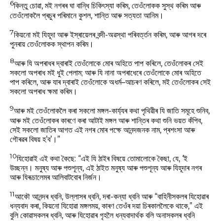
6
কিন্তু চোৱা, মই নগৰৰ ঘা বান্ধি চিকিৎস্যা কৰিম, তেওঁলোকক সুস্থ কৰিম আৰু
তেওঁলোকলৈ প্ৰচুৰ পৰিমানে কুশল, শান্তি আৰু সত্যতা আনিম।
7
কিয়নো মই যিহূদা আৰু ইস্ৰায়েলৰ বন্দী-অৱস্থা পৰিবৰ্ত্তন কৰিম, আৰু আগৰ দৰে
পুনৰায় তেওঁলোকক স্থাপন কৰিম।
8
আৰু যি অপৰাধৰ দ্বাৰাই তেওঁলোকে মোৰ অহিতে পাপ কৰিলে, তেওঁলোকৰ সেই
সকলো অপৰাধ মই ধুই পেলাম; আৰু যি নানা অপৰাধেৰে তেওঁলোকে মোৰ অহিতে
পাপ কৰিলে, আৰু যাৰ দ্বাৰাই তেওঁলোকে অধৰ্ম–আচৰণ কৰিলে, মই তেওঁলোকৰ সেই
সকলো অপৰাধ ক্ষমা কৰিম।
9
আৰু মই তেওঁলোকলৈ কৰা সকলো মঙ্গল-কাৰ্য্যৰ কথা পৃথিৱীৰ যি জাতি সমূহে শুনিব,
আৰু মই তেওঁলোকৰ কাৰণে কৰা আটাই মঙ্গল আৰু শান্তিৰ কথা শুনি ভয়ত কঁপিব,
সেই সকলো জাতিৰ আগত এই নগৰ মোৰ পক্ষে আনন্দজনক নাম, প্ৰশংসা আৰু
গৌৰৱৰ বিষয় হ’ব’।”
10
যিহোৱাই এই কথা কৈছে: “এই যি ঠাইৰ বিষয়ে তোমালোকে কৈছা, যে, ‘ই
উচ্ছন্ন। মনুষ্য আৰু পশুশূন্য, এই ঠাইত মনুষ্য আৰু পশুশূন্য আৰু যিহূদাৰ নগৰ
আৰু যিৰূচালেমৰ আলিবাটবোৰ নিৰ্জন।
11
আকৌ আনন্দৰ ধ্বনি, উল্লাসৰ ধ্বনি, দৰা-কন্যা ধ্বনি আৰু “বাহিনীসকলৰ যিহোৱাৰ
ধন্যবাদ কৰা, কিয়নো যিহোৱা মঙ্গলময়, কাৰণ তেওঁৰ দয়া চিৰকাললৈকে থাকে,” এই
বুলি কোৱাসকলৰ ধ্বনি, আৰু যিহোৱাৰ গৃহলৈ ধন্যবাদাৰ্থক বলি অনাসকলৰ ধ্বনি