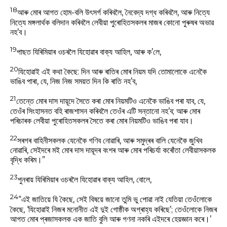
18
আৰু মোৰ আগত হোম-বলি উৎসৰ্গ কৰিবলৈ, নৈবেদ্য দগ্ধ কৰিবলৈ, আৰু নিত্যে
নিত্যে মঙ্গলাৰ্থক বলিদান কৰিবলৈ লেবীয়া পুৰোহিতসকলৰ মাজৰ কোনো পুৰুষৰ অভাৱ
নহ’ব।
19
পাছত যিৰিমিয়াৰ ওচৰলৈ যিহোৱাৰ বাক্য আহিল, আৰু ক’লে,
20
যিহোৱাই এই কথা কৈছে: দিন আৰু ৰাতিৰ মোৰ নিয়ম যদি তোমালোকে এনেকৈ
ভাঙিব পাৰা, যে, নিজ নিজ সময়ত দিন কি ৰাতি নহ’ব,
21
তেন্তে মোৰ দাস দায়ূদে সৈতে কৰা মোৰ নিয়মটিও এনেকৈ ভাঙিব পৰা যাব, যে,
তেওঁৰ সিংহাসনত বহি ৰাজশাসন কৰিবলৈ তেওঁৰ এটি সন্তানো নহ’ব; আৰু মোৰ
পৰিচাৰক লেবীয়া পুৰোহিতসকলৰ সৈতে কৰা মোৰ নিয়মটিও ভাঙিব পৰা যাব।
22
সৰগৰ বাহিনীসকলক যেনেকৈ গণিব নোৱাৰি, আৰু সমুদ্ৰৰ বালি যেনেকৈ জুখিব
নোৱাৰি, সেইদৰে মই মোৰ দাস দায়ূদৰ বংশৰ আৰু মোৰ পৰিচৰ্যা কৰোঁতা লেবীয়াসকলক
বৃদ্ধি কৰিম।”
23
পুনৰায় যিৰিমিয়াৰ ওচৰলৈ যিহোৱাৰ বাক্য আহিল, বোলে,
24
“এই জাতিয়ে যি কৈছে, সেই বিষয়ে জানো তুমি ভু পোৱা নাই যেতিয়া তেওঁলোকে
কৈছে, ‘যিহোৱাই নিজৰ মনোনীত এই দুই গোষ্ঠীক অগ্ৰাহ্য কৰিছে’; তেওঁলোকে নিজৰ
আগত মোৰ প্ৰজাসকলক এক জাতি বুলি আৰু গণনা নকৰি এইদৰে হেয়জ্ঞান কৰে।’