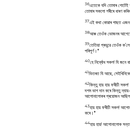
36
এতেকে যদি তোমাৰ গোটেই শৰ
তোমাৰ সকলো শৰীৰে ধাৰণ কৰিব
37
এই কথা কোৱাৰ পাছত এজন 
38
আৰু তেওঁক ভোজনৰ আগেয়ে ন
39
তেতিয়া প্ৰভুৱে তেওঁক ক’
পৰিপূর্ণ।*
40
হে নির্ব্বোধ সকল! যি জনে 
41
ভিতৰত যি আছে, সেইখিনিকে 
42
কিন্তু হায় হায় ফৰীচী 
দশম ভাগ দান কৰে কিন্তু ন্যায
আপোনালোকৰ প্ৰয়োজন আছিল
43
হায় হায় ফৰীচী সকল! আপো
কৰে।*
44
হায় হায়! আপোনালোক সন্