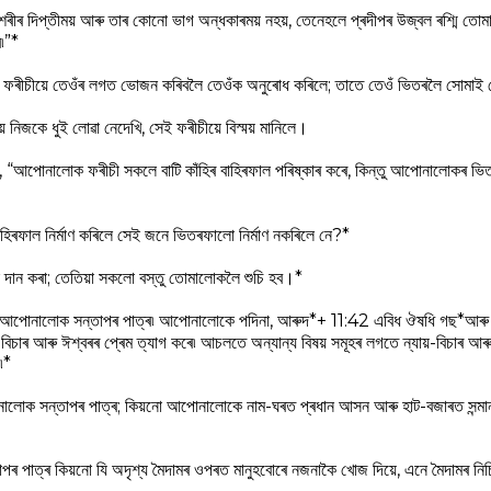
ীৰ দিপ্তীময় আৰু তাৰ কোনো ভাগ অন্ধকাৰময় নহয়, তেনেহলে প্ৰদীপৰ উজ্বল ৰশ্মি তোমাক
৷”*
ফৰীচীয়ে তেওঁৰ লগত ভোজন কৰিবলৈ তেওঁক অনুৰোধ কৰিলে; তাতে তেওঁ ভিতৰলৈ সোমাই
িজকে ধুই লোৱা নেদেখি, সেই ফৰীচীয়ে বিস্ময় মানিলে।
লে, “আপোনালোক ফৰীচী সকলে বাটি কাঁহিৰ বাহিৰফাল পৰিষ্কাৰ কৰে, কিন্তু আপোনালোকৰ ভি
বাহিৰফাল নির্মাণ কৰিলে সেই জনে ভিতৰফালো নির্মাণ নকৰিলে নে?*
দান কৰা; তেতিয়া সকলো বস্তু তোমালোকলৈ শুচি হব।*
সকল! আপোনালোক সন্তাপৰ পাত্ৰ৷ আপোনালোকে পদিনা, আৰুদ*+ 11:42 এবিধ ঔষধি গছ*আৰু 
়-বিচাৰ আৰু ঈশ্বৰৰ প্ৰেম ত্যাগ কৰে৷ আচলতে অন্যান্য বিষয় সমূহৰ লগতে ন্যায়-বিচাৰ আ
৷*
নালোক সন্তাপৰ পাত্ৰ; কিয়নো আপোনালোকে নাম-ঘৰত প্ৰধান আসন আৰু হাট-বজাৰত সন্মানপ
তাপৰ পাত্ৰ কিয়নো যি অদৃশ্য মৈদামৰ ওপৰত মানুহবোৰে নজনাকৈ খোজ দিয়ে, এনে মৈদামৰ