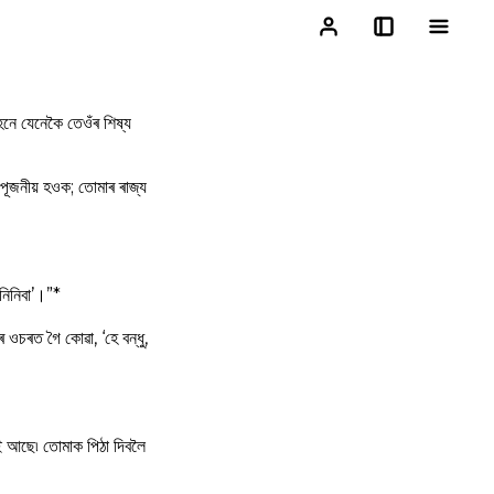
হনে যেনেকৈ তেওঁৰ শিষ্য
পূজনীয় হওক; তোমাৰ ৰাজ্য
নিনিবা’।”*
ওচৰত গৈ কোৱা, ‘হে বন্ধু,
ুই আছে৷ তোমাক পিঠা দিবলৈ