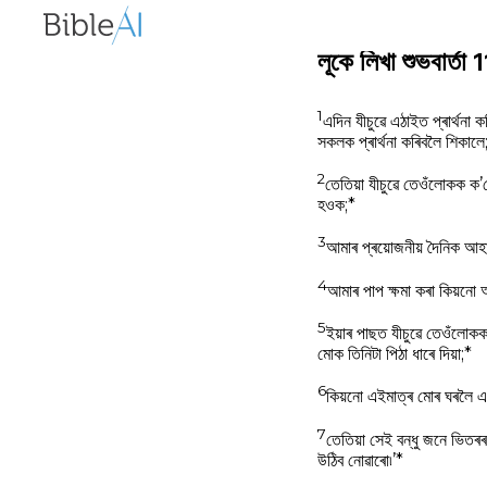
লূকে লিখা শুভবার
1
এদিন যীচুৱে এঠাইত প্ৰাৰ্থনা
সকলক প্ৰার্থনা কৰিবলৈ শিকা
2
তেতিয়া যীচুৱে তেওঁলোকক ক’
হওক;*
3
আমাৰ প্ৰয়োজনীয় দৈনিক আহ
4
আমাৰ পাপ ক্ষমা কৰা কিয়নো
5
ইয়াৰ পাছত যীচুৱে তেওঁলোকক
মোক তিনিটা পিঠা ধাৰে দিয়া;*
6
কিয়নো এইমাত্ৰ মোৰ ঘৰলৈ 
7
তেতিয়া সেই বন্ধু জনে ভিতৰ
উঠিব নোৱাৰো৷’*