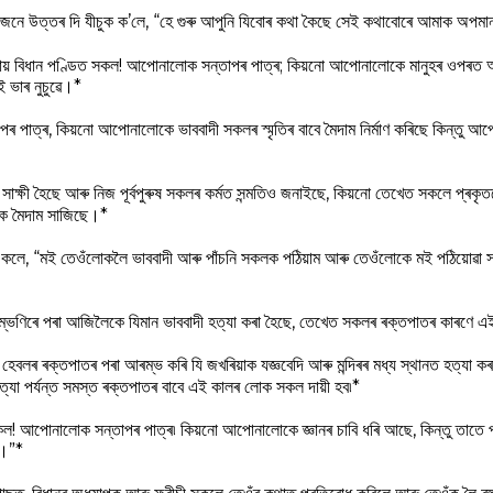
এজনে উত্তৰ দি যীচুক ক’লে, “হে গুৰু আপুনি যিবোৰ কথা কৈছে সেই কথাবোৰে আমাক অপম
য় হায় বিধান পণ্ডিত সকল! আপোনালোক সন্তাপৰ পাত্ৰ; কিয়নো আপোনালোকে মানুহৰ ওপৰত অ
ই ভাৰ নুচুৱে।*
পৰ পাত্ৰ, কিয়নো আপোনালোকে ভাববাদী সকলৰ স্মৃতিৰ বাবে মৈদাম নির্মাণ কৰিছে কিন্তু আপ
াক্ষী হৈছে আৰু নিজ পূর্বপুৰুষ সকলৰ কর্মত সন্মতিও জনাইছে, কিয়নো তেখেত সকলে প্ৰকৃ
ে মৈদাম সাজিছে।*
েও কলে, “মই তেওঁলোকলৈ ভাববাদী আৰু পাঁচনি সকলক পঠিয়াম আৰু তেওঁলোকে মই পঠিয়োৱ
ম্ভণিৰে পৰা আজিলৈকে যিমান ভাববাদী হত্যা কৰা হৈছে, তেখেত সকলৰ ৰক্তপাতৰ কাৰণে এ
বলৰ ৰক্তপাতৰ পৰা আৰম্ভ কৰি যি জখৰিয়াক যজ্ঞবেদি আৰু মন্দিৰৰ মধ্য স্থানত হত্যা কৰ
ত্যা পর্যন্ত সমস্ত ৰক্তপাতৰ বাবে এই কালৰ লোক সকল দায়ী হব৷*
 সকল! আপোনালোক সন্তাপৰ পাত্ৰ৷ কিয়নো আপোনালোকে জ্ঞানৰ চাবি ধৰি আছে, কিন্তু তাতে 
ে।”*