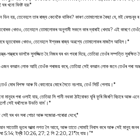
ঘৰ খনো বিনষ্ট হয়৷*
ভিন ভিন হয়, তেনেহলে তাৰ ৰাজ্য কেনেকৈ থাকিব? কাৰণ তোমালোকে কৈছা যে, মই বেলচবূব ৰ
 ভূতবোৰক খেদাও, তেনেহলে তোমালোকৰ অনুগামী সকলে কাৰ দ্বাৰাই খেদায়? এই কাৰণে ত
ুলিৰে ভূতবোৰক খেদাও, তেনেহলে ঈশ্বৰৰ ৰাজ্য অৱশ্যে তোমালোকৰ মাজলৈ আহিল।*
্ৰ-শস্ত্ৰৰে ভালকৈ সুসজ্জিত হৈ নিজৰ ঘৰ খন পহৰা দিয়ে, তেতিয়া তেওঁৰ সম্পত্তি সুৰক্ষিত 
 এজন বলৱান লোক আহি তেওঁক পৰাজয় কৰে, তেতিয়া সেই বলৱান লোক জনে তেওঁৰ পৰা অস্ত্
, তেওঁ মোৰ বিপক্ষ আৰু যি কোনোৱে মোৰে সৈতে নচপায়, তেওঁ সিচিঁ পেলায়।*
নো মানুহৰ পৰা ওলাই যায়, তেতিয়া সি পানী নথকা ঠাইবোৰত ঘূৰি ফুৰি জিৰণি বিচাৰে আৰু এন
হিলোঁ সেই ঘৰলৈকে উভতি যাম’।*
া সেই ঘৰ খন সৰা পোচা আৰু সজোৱা-পৰোৱা দেখে,*
্ট আন সাতোটা ভূতৰ আত্মা লগত লৈ আহে, আৰু তাতে সোমাই নিবাস কৰে আৰু সেই মানুহ জনৰ
ষো 5:14; ইব্ৰী 10:26, 27; 2 পি 2:20, 21*হৈ যায়।”*