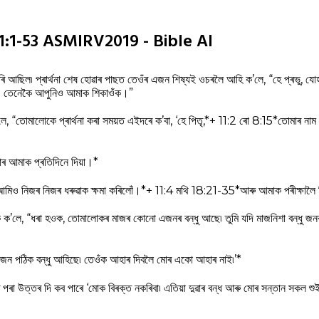
্তা 11:1-53 ASMIRV2019 - Bible AI
 কৰি আছিল৷ প্ৰার্থনা শেষ হোৱাৰ পাছত তেওঁৰ এজন শিষ্যই ওচৰলৈ আহি ক’লে, “হে প্ৰভু, যো
লে; তেনেকৈ আপুনিও আমাক শিকাওঁক।”
লে, “তোমালোকে প্ৰাৰ্থনা কৰা সময়ত এইদৰে ক’বা, ‘হে পিতৃ,*+ 11:2 ৰো 8:15*তোমাৰ নাম 
াৰ আমাক প্ৰতিদিনে দিয়া।*
 আমিও নিজৰ নিজৰ ধৰুৱাক ক্ষমা কৰিলোঁ।*+ 11:4 মথি 18:21-35*আৰু আমাক পৰীক্ষালৈ 
 ক’লে, “ধৰা হওক, তোমালোকৰ মাজৰ কোনো এজনৰ বন্ধু আছে৷ তুমি যদি মাজনিশা বন্ধু জনৰ 
এজন পঠিক বন্ধু আহিছে৷ তেওঁক আহাৰ দিবলৈ মোৰ একো আহাৰ নাই৷’*
ৰ পৰা উত্তৰ দি কব পাৰে ‘মোক বিৰক্ত নকৰিবা৷ এতিয়া দুৱাৰ বন্ধ আৰু মোৰ সন্তান সকল শ