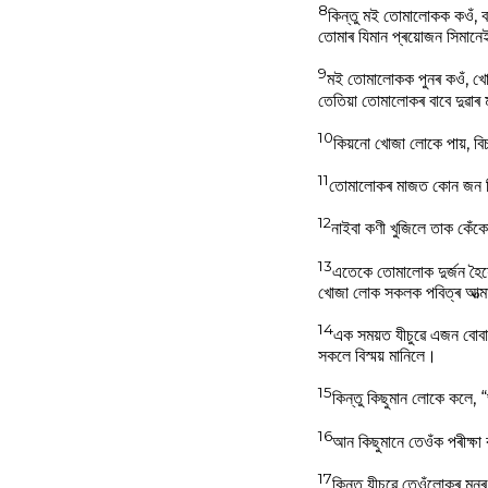
8
কিন্তু মই তোমালোকক কওঁ, ব
তোমাৰ যিমান প্ৰয়োজন সিমান
9
মই তোমালোকক পুনৰ কওঁ, খোজা
তেতিয়া তোমালোকৰ বাবে দুৱাৰ
10
কিয়নো খোজা লোকে পায়, বিচ
11
তোমালোকৰ মাজত কোন জন পিতৃ
12
নাইবা কণী খুজিলে তাক কেঁক
13
এতেকে তোমালোক দুর্জন হৈয
খোজা লোক সকলক পবিত্ৰ আত্মা
14
এক সময়ত যীচুৱে এজন বোবা 
সকলে বিস্ময় মানিলে।
15
কিন্তু কিছুমান লোকে কলে, 
16
আন কিছুমানে তেওঁক পৰীক্ষা 
17
কিন্তু যীচুৱে তেওঁলোকৰ মনৰ