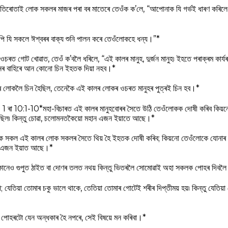
িৰোতাই লোক সকলৰ মাজৰ পৰা বৰ মাতেৰে তেওঁক ক’লে, “আপোনাক যি গর্ভই ধাৰণ কৰিলে 
থাপি যি সকলে ঈশ্বৰৰ বাক্য শুনি পালন কৰে তেওঁলোকহে ধন্য।”*
ত গোট খোৱাত, তেওঁ ক’বলৈ ধৰিলে, “এই কালৰ মানুহ, দুর্জন মানুহ৷ ইহতে পৰাক্ৰম কাৰ্যৰ 
নৰ বাহিৰে আন কোনো চিন ইহতক দিয়া নহব।*
িৰ লোকলৈ চিন হৈছিল, তেনেকৈ এই কালৰ লোকৰ ওচৰত মানুহৰ পুত্ৰই চিন হব।*
31 1 ৰা 10:1-10*মহা-বিচাৰত এই কালৰ মানুহবোৰৰ সৈতে উঠি তেওঁলোকক দোষী কৰিব কিয়ন
হিছিল৷ কিন্তু চোৱা, চলোমনতকৈয়ো মহান এজন ইয়াতে আছে।*
োক সকল এই কালৰ লোক সকলৰ সৈতে থিয় হৈ ইহতক দোষী কৰিব; কিয়নো তেওঁলোকে যোনাৰ
ান এজন ইয়াত আছে।*
োনেও গুপুত ঠাইত বা দোণৰ তলত নথয় কিন্তু ভিতৰলৈ সোমোৱাই অহা সকলক পোহৰ দিবল
 যেতিয়া তোমাৰ চকু ভালে থাকে, তেতিয়া তোমাৰ গোটেই শৰীৰ দিপ্তীময় হয়৷ কিন্তু যেতিয়া 
োহৰটো যেন অন্ধকাৰ হৈ নপৰে, সেই বিষয়ে মন কৰিবা।*