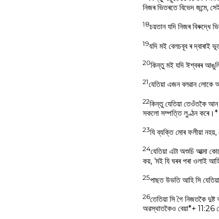
নিজৰ ভিতৰতে বিভেদ জন্মে, সেই 
18
চয়তান যদি নিজৰ বিৰুদ্ধে 
19
যদি মই বেলচবূব ৰ দ্বাৰাই
20
কিন্তু মই যদি ঈশ্বৰৰ আঙ
21
যেতিয়া এজন বলৱান লোকে অস্ত
22
কিন্তু যেতিয়া তেওঁতকৈ আন
সকলো সম্পত্তি লুণ্ঠন কৰে।*
23
যি ব্যক্তি মোৰ ফলীয়া নহয়
24
যেতিয়া এটা অশুচি আত্মা কো
কয়, ‘মই যি ঘৰৰ পৰা ওলাই আ
25
পাছত উভতি আহি সি যেতিয়
26
তেতিয়া সি গৈ নিজতকৈ দুষ
অৱস্থাতকৈও বেয়া*+ 11:26 