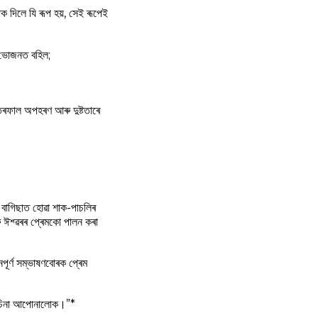
 দিলে যি ৰূপ হয়, সেই ৰূপেই
 ভোজনত বহিল;
তৰফাল অপহৰণ আৰু দুষ্টতাৰে
বাগিছাত হোৱা শাক-পাচলিৰ
ৰু ঈশ্ৱৰৰ প্ৰেমকো পালন কৰা
ূর্ণ সম্ভাষণবোৰক প্ৰেম
 নিচিনা আপোনালোক।”*