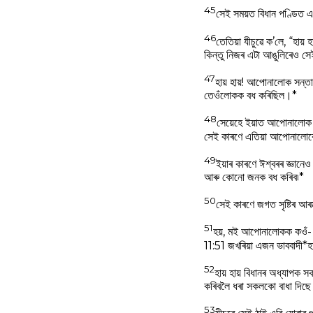
45
সেই সময়ত বিধান পণ্ডিত 
46
তেতিয়া যীচুৱে ক’লে, “হা
কিন্তু নিজৰ এটা আঙুলিৰেও সে
47
হায় হায়! আপোনালোক সন্তা
তেওঁলোকক বধ কৰিছিল।*
48
সেয়েহে ইয়াত আপোনালোক স
সেই কাৰণে এতিয়া আপোনালোক
49
ইয়াৰ কাৰণে ঈশ্বৰৰ জ্ঞান
আৰু কোনো জনক বধ কৰিব৷*
50
সেই কাৰণে জগত সৃষ্টিৰ আৰ
51
হয়, মই আপোনালোকক কওঁ- হে
11:51 জখৰিয়া এজন ভাববাদী*হ
52
হায় হায় বিধানৰ অধ্যাপক
কৰিবলৈ ধৰা সকলকো বাধা দিছ
53