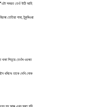
8*এটা সময়ত তেওঁ উঠি আহি
া তেতিয়া পাবা, টুকুৰিওৱা
ত থকা পিতৃয়ে তেওঁৰ ওচৰত
বলৈ ধৰিলে৷ তাকে দেখি লোক
 উছন্ন হয় আৰু এখন ঘৰত যদি