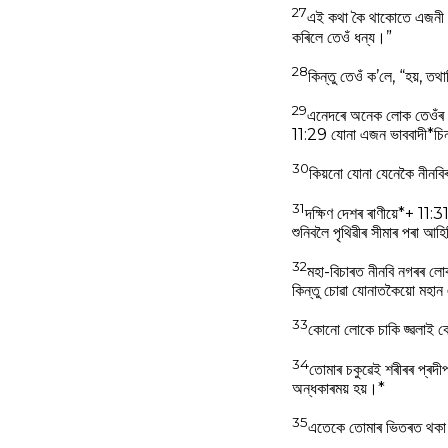
27
এই কথা কৈ থাকোতে এজনী ত
কৰিলে তেওঁ ধন্য।”
28
কিন্তু তেওঁ ক’লে, “হয়, ত
29
এনেদৰে অনেক লোক তেওঁৰ ওচৰ
11:29 যোনা এজন ভাববাদী*চি
30
কিয়নো যোনা যেনেকৈ নীনব
31
দক্ষিণ দেশৰ ৰাণীয়ে*+ 11:
শুনিবলৈ পৃথিৱীৰ সীমাৰ পৰা আ
32
মহা-বিচাৰত নীনবি নগৰৰ ল
কিন্তু চোৱা যোনাতকৈয়ো মহ
33
কোনো লোকে চাকি জ্ৱলাই ক
34
তোমাৰ চকুৱেই শৰীৰৰ প্ৰদীপ;
অন্ধকাৰময় হয়।*
35
এতেকে তোমাৰ ভিতৰত থকা প