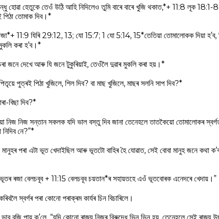
ন্ধু হোৱা হেতুকে তেওঁ উঠি আহি নিদিলেও তুমি বাৰে বাৰে খুজি থকাত,*+ 11:8 লূক 18:1-
েই পিঠা তোমাক দিব।*
*+ 11:9 যিৰি 29:12, 13; যো 15:7; 1 যো 5:14, 15*তেতিয়া তোমালোকক দিয়া হ’ব, বিচাৰ
 মুকলি কৰা হ’ব।*
ৰা জনে দেখে আৰু যি জনে টুকুৰিয়াই, তেওঁলৈ দুৱাৰ মুকলি কৰা হয়।*
য়ে পুত্ৰই পিঠা খুজিলে, শিল দিব? বা মাছ খুজিলে, মাছৰ সলনি সাপ দিব?*
োৰা-বিছা দিব?*
়ো নিজ নিজ সন্তান সকলক যদি ভাল বস্তু দিব জানা তেনেহলে তাতকৈয়ো তোমালোকৰ স্বৰ্গ
 নিদিব নে?”*
মানুহৰ পৰা এটা ভূত খেদাইছিল আৰু ভূতটো বাহিৰ হৈ যোৱাত, সেই বোবা মানুহ জনে কথা ক’
“ভূতৰ ৰজা বেলচবূব + 11:15 বেলচবূব চয়তান*ৰ সহায়তহে এওঁ ভূতবোৰক এনেদৰে খেদায়।”
কৰিবলৈ স্বৰ্গৰ পৰা কোনো পৰাক্ৰম কাৰ্যৰ চিন বিচাৰিলে।
 ভাব বুজি পায় ক’লে, “যদি কোনো ৰাজ্য নিজৰ বিৰুদ্ধে ভিন ভিন হয়, তেনেহলে সেই ৰাজ্য