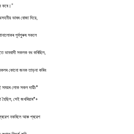
ান কৰে।”
সহনীয় ভাৰৰ বোজা দিয়ে,
োনালোকৰ পূর্বপুৰুষ সকলে
ততে ভাববাদী সকলক বধ কৰিছিল,
া সকলৰ কোনো জনক তাড়না কৰিব
ই সময়ৰ লোক সকল দায়ী৷*
া হৈছিল, সেই জখৰিয়াৰ*+
প্ৰৱেশ নকৰিলে আৰু প্ৰৱেশ