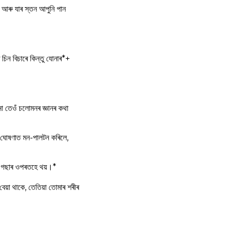
আৰু যাৰ স্তন আপুনি পান
চিন বিচাৰে কিন্তু যোনাৰ*+
ো তেওঁ চলোমনৰ জ্ঞানৰ কথা
 ঘোষণাত মন-পালটন কৰিলে,
ৈ গছাৰ ওপৰতহে থয়।*
বেয়া থাকে, তেতিয়া তোমাৰ শৰীৰ