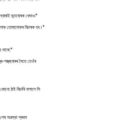
 দ্বাৰাই ভূতবোৰক খেদাও৷*
েওঁলোক তোমালোকৰ বিচাৰক হব।*
হৈ থাকে;*
ৰ-শস্ত্ৰবোৰৰ সৈতে তেওঁৰ
ে কোনো ঠাই বিচাৰি নাপালে সি
 শেষ অৱস্থা প্ৰথম