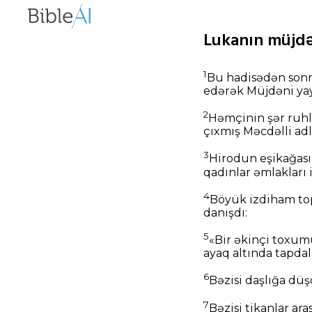
Lukanın müjdəs
1
Bu hadisədən sonra
edərək Müjdəni yayı
2
Həmçinin şər ruhla
çıxmış Məcdəlli a
3
Hirodun eşikağası 
qadınlar əmlakları i
4
Böyük izdiham top
danışdı:
5
«Bir əkinçi toxum
ayaq altında tapdal
6
Bəzisi daşlığa dü
7
Bəzisi tikanlar ar