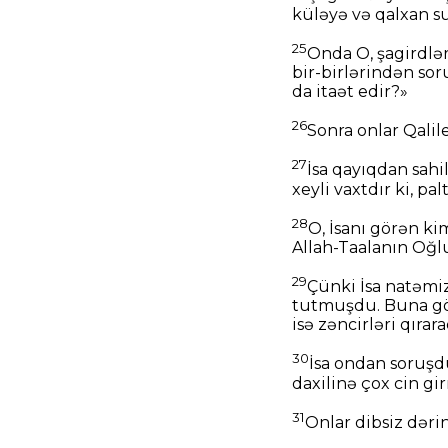
küləyə və qalxan s
25
Onda O, şagirdlər
bir-birlərindən so
da itaət edir?»
26
Sonra onlar Qalil
27
İsa qayıqdan sahi
xeyli vaxtdır ki, p
28
O, İsanı görən ki
Allah-Taalanın Oğl
29
Çünki İsa natəmi
tutmuşdu. Buna gö
isə zəncirləri qıra
30
İsa ondan soruşd
daxilinə çox cin gir
31
Onlar dibsiz dəri