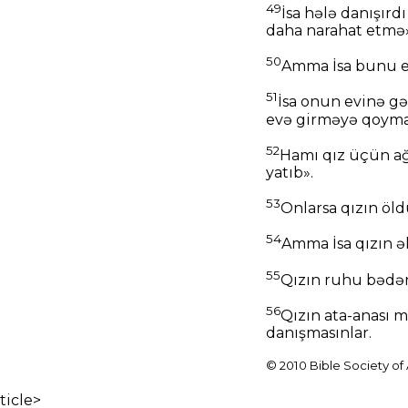
49
İsa hələ danışırd
daha narahat etmə»
50
Amma İsa bunu eşi
51
İsa onun evinə gə
evə girməyə qoyma
52
Hamı qız üçün ağl
yatıb».
53
Onlarsa qızın öld
54
Amma İsa qızın əl
55
Qızın ruhu bədəni
56
Qızın ata-anası m
danışmasınlar.
© 2010 Bible Society of
ticle>