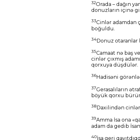
32
Orada – dağın yam
donuzların içinə gir
33
Cinlər adamdan çı
boğuldu.
34
Donuz otaranlar 
35
Camaat nə baş ver
cinlər çıxmış adam
qorxuya düşdülər.
36
Hadisəni görənlə
37
Gerasalıların ətra
böyük qorxu bürümü
38
Daxilindən cinlə
39
Amma İsa ona «qay
adam da gedib İsan
40
İsa geri qayıtdı