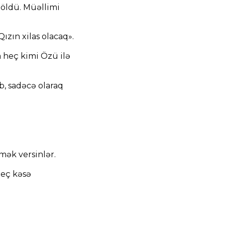
n öldü. Müəllimi
ızın xilas olacaq».
 heç kimi Özü ilə
b, sadəcə olaraq
mək versinlər.
heç kəsə