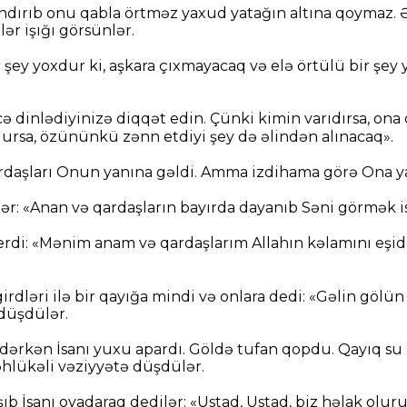
ndırıb onu qabla örtməz yaxud yatağın altına qoymaz. 
lər işığı görsünlər.
r şey yoxdur ki, aşkara çıxmayacaq və elə örtülü bir şey y
 dinlədiyinizə diqqət edin. Çünki kimin varıdırsa, ona 
sa, özününkü zənn etdiyi şey də əlindən alınacaq».
ardaşları Onun yanına gəldi. Amma izdihama görə Ona ya
lər: «Anan və qardaşların bayırda dayanıb Səni görmək is
verdi: «Mənim anam və qardaşlarım Allahın kəlamını eşi
irdləri ilə bir qayığa mindi və onlara dedi: «Gəlin gölün 
 düşdülər.
dərkən İsanı yuxu apardı. Göldə tufan qopdu. Qayıq su
əhlükəli vəziyyətə düşdülər.
şıb İsanı oyadaraq dedilər: «Ustad, Ustad, biz həlak olur