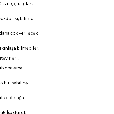
Əksinə, çıraqdana
oxdur ki, bilinib
daha çox veriləcək.
xınlaşa bilmədilər.
təyirlər».
dib ona əməl
o biri sahilinə
 ilə dolmağa
uq!» İsa durub