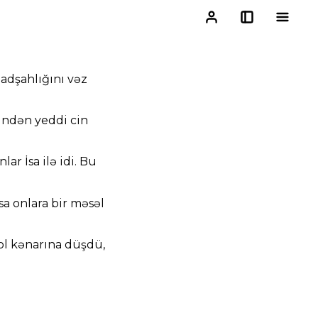
Padşahlığını vəz
lindən yeddi cin
r İsa ilə idi. Bu
a onlara bir məsəl
ol kənarına düşdü,