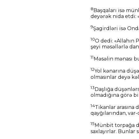
8
Başqaları isə mün
deyərək nida etdi: 
9
Şagirdləri isə On
10
O dedi: «Allahın P
şeyi məsəllərlə dan
11
Məsəlin mənası bu
12
Yol kənarına düşən
olmasınlar deyə kə
13
Daşlığa düşənlərs
olmadığına görə bi
14
Tikanlar arasına 
qayğılarından, var
15
Münbit torpağa dü
saxlayırlar. Bunlar 