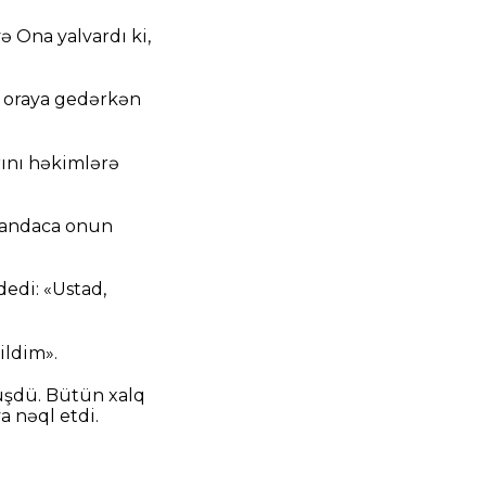
və Ona yalvardı ki,
sa oraya gedərkən
rını həkimlərə
o andaca onun
edi: «Ustad,
ildim».
üşdü. Bütün xalq
 nəql etdi.