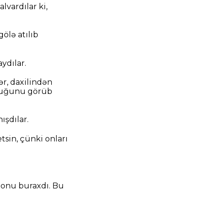
lvardılar ki,
ölə atılıb
ydılar.
ər, daxilindən
rduğunu görüb
ışdılar.
etsin, çünki onları
k onu buraxdı. Bu