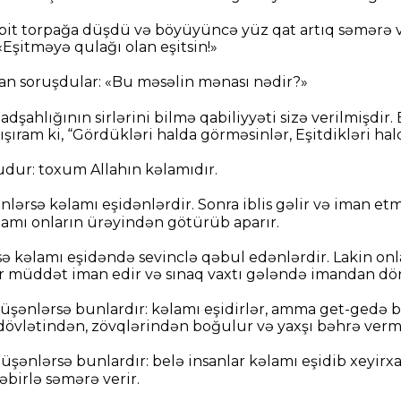
bit torpağa düşdü və böyüyüncə yüz qat artıq səmərə ve
«Eşitməyə qulağı olan eşitsin!»
dan soruşdular: «Bu məsəlin mənası nədir?»
adşahlığının sirlərini bilmə qabiliyyəti sizə verilmişdir.
ışıram ki, “Gördükləri halda görməsinlər, Eşitdikləri hal
dur: toxum Allahın kəlamıdır.
lərsə kəlamı eşidənlərdir. Sonra iblis gəlir və iman etm
lamı onların ürəyindən götürüb aparır.
ə kəlamı eşidəndə sevinclə qəbul edənlərdir. Lakin on
r müddət iman edir və sınaq vaxtı gələndə imandan dön
düşənlərsə bunlardır: kəlamı eşidirlər, amma get-gedə 
-dövlətindən, zövqlərindən boğulur və yaxşı bəhrə vermi
şənlərsə bunlardır: belə insanlar kəlamı eşidib xeyirx
səbirlə səmərə verir.