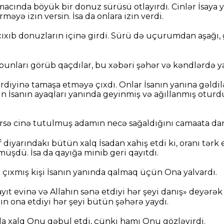
acında böyük bir donuz sürüsü otlayırdı. Cinlər İsaya ya
məyə izin versin. İsa da onlara izin verdi.
xıb donuzların içinə girdi. Sürü də uçurumdan aşağı, g
bunları görüb qaçdılar, bu xəbəri şəhər və kəndlərdə ya
diyinə tamaşa etməyə çıxdı. Onlar İsanın yanına gəldil
ın İsanın ayaqları yanında geyinmiş və ağıllanmış otu
rsə cinə tutulmuş adamın necə sağaldığını camaata dan
f diyarındakı bütün xalq İsadan xahiş etdi ki, oranı tərk 
şdü. İsa da qayığa minib geri qayıtdı.
r çıxmış kişi İsanın yanında qalmaq üçün Ona yalvardı.
ıt evinə və Allahın sənə etdiyi hər şeyi danış» deyərə
ın ona etdiyi hər şeyi bütün şəhərə yaydı.
qda xalq Onu qəbul etdi, çünki hamı Onu gözləyirdi.