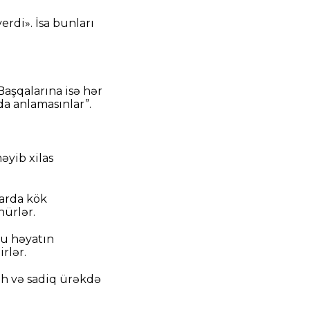
rdi». İsa bunları
 Başqalarına isə hər
da anlamasınlar”.
əyib xilas
larda kök
ürlər.
bu həyatın
rlər.
ah və sadiq ürəkdə