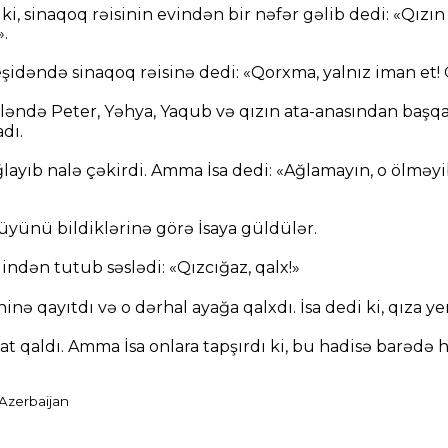
ı ki, sinaqoq rəisinin evindən bir nəfər gəlib dedi: «Qızı
.
dəndə sinaqoq rəisinə dedi: «Qorxma, yalnız iman et! Q
ləndə Peter, Yəhya, Yaqub və qızın ata-anasından başqa
dı.
ayıb nalə çəkirdi. Amma İsa dedi: «Ağlamayın, o ölməyi
üyünü bildiklərinə görə İsaya güldülər.
indən tutub səslədi: «Qızcığaz, qalx!»
nə qayıtdı və o dərhal ayağa qalxdı. İsa dedi ki, qıza ye
at qaldı. Amma İsa onlara tapşırdı ki, bu hadisə barədə 
 Azerbaijan