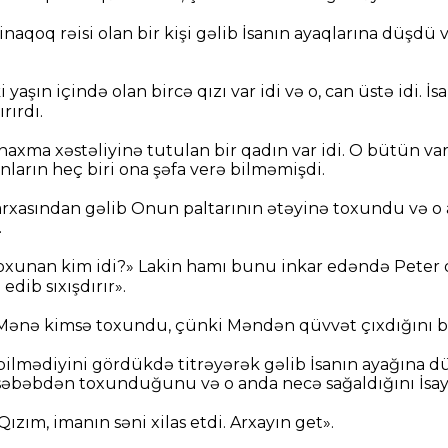
sinaqoq rəisi olan bir kişi gəlib İsanın ayaqlarına düşdü 
yaşın içində olan bircə qızı var idi və o, can üstə idi. İ
rırdı.
anaxma xəstəliyinə tutulan bir qadın var idi. O bütün va
onların heç biri ona şəfa verə bilməmişdi.
arxasından gəlib Onun paltarının ətəyinə toxundu və 
.
toxunan kim idi?» Lakin hamı bunu inkar edəndə Peter d
edib sıxışdırır».
Mənə kimsə toxundu, çünki Məndən qüvvət çıxdığını b
bilmədiyini gördükdə titrəyərək gəlib İsanın ayağına d
səbəbdən toxunduğunu və o anda necə sağaldığını İsaya
Qızım, imanın səni xilas etdi. Arxayın get».