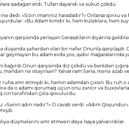
ulara qadağan etdi. Tufan dayandı və sükut çökdü.
inə dedi: «Sizin imanınız haradadır?» Onlarsa qorxu və 
ruşurdular: «Bu Adam kimdir ki, həm küləklərə, həm suya
eyanın qarşısında yerləşən Gerasalıların diyarına gəldilər
lə düşəndə şəhərdən olan bir nəfər Onunla qarşılaşdı. 
altar geyməyən bu adam evdə yox, qəbir mağaralarında ya
mi bağırıb Onun qarşısında diz çökdü və bərkdən çığıra-ç
u, məndən nə istəyirsən? Yalvarıram Sənə, mənə əzab v
z ruha əmr etmişdi ki, həmin adamdan çıxsın. Bu ruh o
rə də o adamı qorumaq üçün onu zəncir və buxovlarla 
raq cin tərəfindən çölə qovulurdu.
u: «Sənin adın nədir?» O cavab verdi: «Adım Qoşundur»
mişdi.
nliyə düşmələrini əmr etməsin deyə İsaya yalvarırdılar.