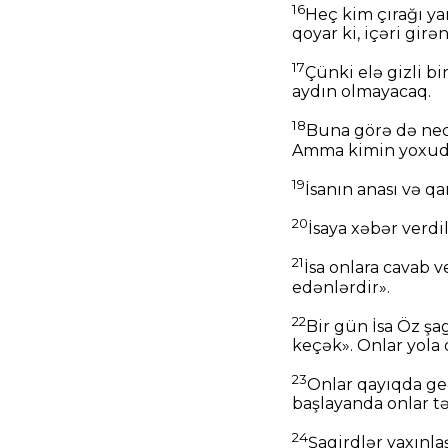
16
Heç kim çırağı ya
qoyar ki, içəri girən
17
Çünki elə gizli bi
aydın olmayacaq.
18
Buna görə də necə
Amma kimin yoxudur
19
İsanın anası və q
20
İsaya xəbər verdi
21
İsa onlara cavab 
edənlərdir».
22
Bir gün İsa Öz şag
keçək». Onlar yola
23
Onlar qayıqda ge
başlayanda onlar t
24
Şagirdlər yaxınla