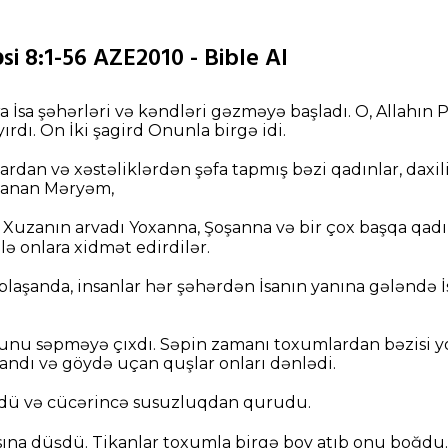
i 8:1-56 AZE2010 - Bible AI
 İsa şəhərləri və kəndləri gəzməyə başladı. O, Allahın 
rdı. On İki şagird Onunla birgə idi.
rdan və xəstəliklərdən şəfa tapmış bəzi qadınlar, daxi
dlanan Məryəm,
Xuzanın arvadı Yoxanna, Şoşanna və bir çox başqa qadınla
lə onlara xidmət edirdilər.
laşanda, insanlar hər şəhərdən İsanın yanına gələndə İs
unu səpməyə çıxdı. Səpin zamanı toxumlardan bəzisi y
andı və göydə uçan quşlar onları dənlədi.
şdü və cücərincə susuzluqdan qurudu.
asına düşdü. Tikanlar toxumla birgə boy atıb onu boğdu.