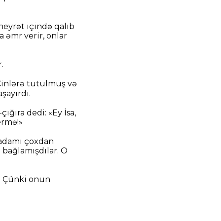
heyrət içində qalıb
 əmr verir, onlar
.
Cinlərə tutulmuş və
şayırdı.
ığıra dedi: «Ey İsa,
ermə!»
 adamı çoxdan
bağlamışdılar. O
. Çünki onun