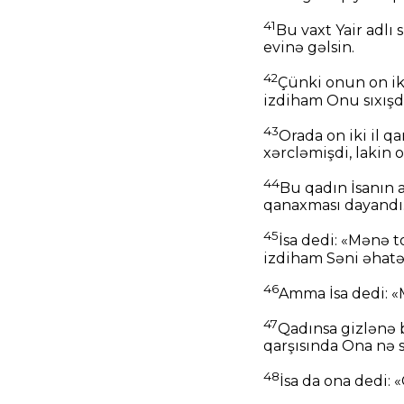
41
Bu vaxt Yair adlı 
evinə gəlsin.
42
Çünki onun on iki 
izdiham Onu sıxışdı
43
Orada on iki il q
xərcləmişdi, lakin 
44
Bu qadın İsanın 
qanaxması dayandı
45
İsa dedi: «Mənə 
izdiham Səni əhatə 
46
Amma İsa dedi: «
47
Qadınsa gizlənə 
qarşısında Ona nə 
48
İsa da ona dedi: «