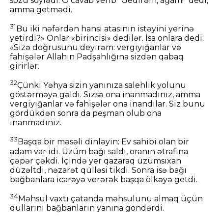
sözü söylədi. O cavab verib “Gedirəm, ağam!” dedi,
amma getmədi.
31
Bu iki nəfərdən hansı atasının istəyini yerinə
yetirdi?» Onlar «birincisi» dedilər. İsa onlara dedi:
«Sizə doğrusunu deyirəm: vergiyığanlar və
fahişələr Allahın Padşahlığına sizdən qabaq
girirlər.
32
Çünki Yəhya sizin yanınıza salehlik yolunu
göstərməyə gəldi. Sizsə ona inanmadınız, amma
vergiyığanlar və fahişələr ona inandılar. Siz bunu
gördükdən sonra da peşman olub ona
inanmadınız.
33
Başqa bir məsəli dinləyin: Ev sahibi olan bir
adam var idi. Üzüm bağı saldı, oranın ətrafına
çəpər çəkdi. İçində yer qazaraq üzümsıxan
düzəltdi, nəzarət qülləsi tikdi. Sonra isə bağı
bağbanlara icarəyə verərək başqa ölkəyə getdi.
34
Məhsul vaxtı çatanda məhsulunu almaq üçün
qullarını bağbanların yanına göndərdi.