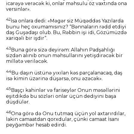
icarəyə verəcək ki, onlar məhsulu öz vaxtında ona
versinlər».
42
İsa onlara dedi: «Məgər siz Müqəddəs Yazılarda
bunu heç oxumamısınız? “Bənnaların rədd etdiyi
daş Guşədaşı olub. Bu, Rəbbin işi idi, Gözümüzdə
xariqəli bir işdir”.
43
Buna görə sizə deyirəm: Allahın Padşahlığı
sizdən alınıb onun məhsullarını yetişdirəcək bir
millətə veriləcək.
44
Bu daşın üstünə yıxılan kəs parçalanacaq, daş
isə kimin üzərinə düşərsə, onu əzəcək».
45
Başçı kahinlər və fariseylər Onun məsəllərini
eşitdikdə bu sözləri onlar üçün dediyini başa
düşdülər.
46
Ona görə də Onu tutmaq üçün yol axtarırdılar,
lakin camaatdan qorxdular, çünki camaat İsanı
peyğəmbər hesab edirdi.