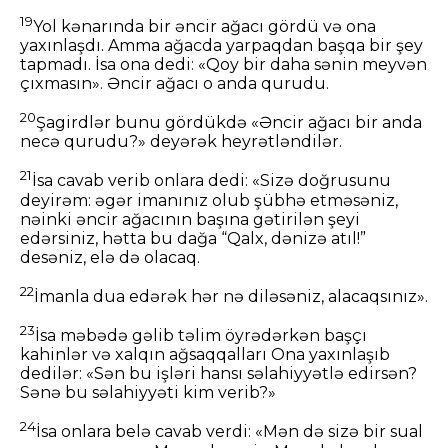
19
Yol kənarında bir əncir ağacı gördü və ona
yaxınlaşdı. Amma ağacda yarpaqdan başqa bir şey
tapmadı. İsa ona dedi: «Qoy bir daha sənin meyvən
çıxmasın». Əncir ağacı o anda qurudu.
20
Şagirdlər bunu gördükdə «Əncir ağacı bir anda
necə qurudu?» deyərək heyrətləndilər.
21
İsa cavab verib onlara dedi: «Sizə doğrusunu
deyirəm: əgər imanınız olub şübhə etməsəniz,
nəinki əncir ağacının başına gətirilən şeyi
edərsiniz, hətta bu dağa “Qalx, dənizə atıl!”
desəniz, elə də olacaq.
22
İmanla dua edərək hər nə diləsəniz, alacaqsınız».
23
İsa məbədə gəlib təlim öyrədərkən başçı
kahinlər və xalqın ağsaqqalları Ona yaxınlaşıb
dedilər: «Sən bu işləri hansı səlahiyyətlə edirsən?
Sənə bu səlahiyyəti kim verib?»
24
İsa onlara belə cavab verdi: «Mən də sizə bir sual