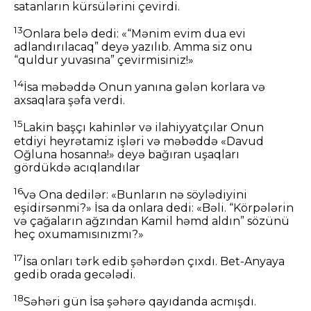
satanların kürsülərini çevirdi.
13
Onlara belə dedi: «“Mənim evim dua evi
adlandırılacaq” deyə yazılıb. Amma siz onu
“quldur yuvasına” çevirmisiniz!»
14
İsa məbəddə Onun yanına gələn korlara və
axsaqlara şəfa verdi.
15
Lakin başçı kahinlər və ilahiyyatçılar Onun
etdiyi heyrətamiz işləri və məbəddə «Davud
Oğluna hosanna!» deyə bağıran uşaqları
gördükdə acıqlandılar
16
və Ona dedilər: «Bunların nə söylədiyini
eşidirsənmi?» İsa da onlara dedi: «Bəli. “Körpələrin
və çağaların ağzından Kamil həmd aldın” sözünü
heç oxumamısınızmı?»
17
İsa onları tərk edib şəhərdən çıxdı. Bet-Anyaya
gedib orada gecələdi.
18
Səhəri gün İsa şəhərə qayıdanda acmışdı.