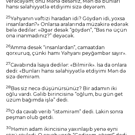
verəcəyəm; onu Mənə desəniz, Mən də bunları
hansı səlahiyyətlə etdiyimi sizə deyərəm.
25
Yəhyanın vəftizi haradan idi? Göydən idi, yoxsa
insanlardan?» Onlarsa aralarında müzakirə edərək
belə dedilər: «Əgər desək “göydən”, “Bəs nə üçün
ona inanmadınız?” deyəcək.
26
Amma desək “insanlardan”, camaatdan
qorxuruq, çünki hamı Yəhyanı peyğəmbər sayır».
27
Cavabında İsaya dedilər: «Bilmirik». İsa da onlara
dedi: «Bunları hansı səlahiyyətlə etdiyimi Mən də
sizə demirəm.
28
Bəs siz necə düşünürsünüz? Bir adamın iki
oğlu vardı. Gəlib birincisinə “oğlum, bu gün get
üzüm bağımda işlə” dedi.
29
O da cavab verib “istəmirəm” dedi. Lakin sonra
peşman olub getdi.
30
Həmin adam ikincisinə yaxınlaşıb yenə eyni