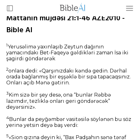
Mattanın müjdəsi 21:1-46 AZE2010 -
Bible AI
1
Yerusəlimə yaxınlaşıb Zeytun dağının
yamacındakı Bet-Faqeyə gəldikləri zaman İsa iki
şagirdi göndərərək
2
onlara dedi: «Qarşınızdakı kəndə gedin. Dərhal
orada bağlanmış bir eşşəklə bir sıpa tapacaqsınız.
Onları açıb Mənə gətirin.
3
Kim sizə bir şey desə, ona “bunlar Rəbbə
lazımdır, tezliklə onları geri göndərəcək”
deyərsiniz».
4
Bunlar da peyğəmbər vasitəsilə söylənən bu söz
yerinə yetsin deyə baş verdi:
5
«Sion qızına deyin ki, “Bax Padşahın sənə tərəf