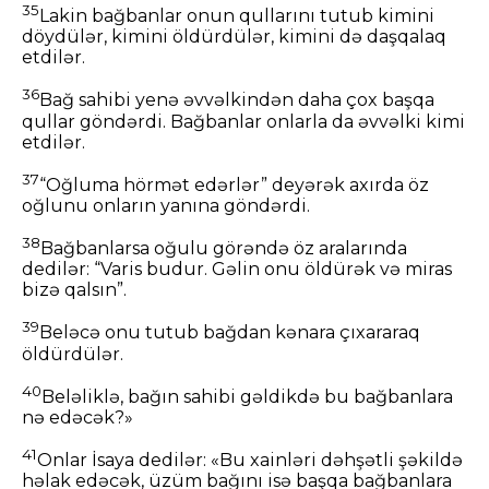
35
Lakin bağbanlar onun qullarını tutub kimini
döydülər, kimini öldürdülər, kimini də daşqalaq
etdilər.
36
Bağ sahibi yenə əvvəlkindən daha çox başqa
qullar göndərdi. Bağbanlar onlarla da əvvəlki kimi
etdilər.
37
“Oğluma hörmət edərlər” deyərək axırda öz
oğlunu onların yanına göndərdi.
38
Bağbanlarsa oğulu görəndə öz aralarında
dedilər: “Varis budur. Gəlin onu öldürək və miras
bizə qalsın”.
39
Beləcə onu tutub bağdan kənara çıxararaq
öldürdülər.
40
Beləliklə, bağın sahibi gəldikdə bu bağbanlara
nə edəcək?»
41
Onlar İsaya dedilər: «Bu xainləri dəhşətli şəkildə
həlak edəcək, üzüm bağını isə başqa bağbanlara