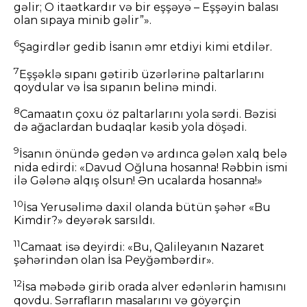
gəlir; O itaətkardır və bir eşşəyə – Eşşəyin balası
olan sıpaya minib gəlir”».
6
Şagirdlər gedib İsanın əmr etdiyi kimi etdilər.
7
Eşşəklə sıpanı gətirib üzərlərinə paltarlarını
qoydular və İsa sıpanın belinə mindi.
8
Camaatın çoxu öz paltarlarını yola sərdi. Bəzisi
də ağaclardan budaqlar kəsib yola döşədi.
9
İsanın önündə gedən və ardınca gələn xalq belə
nida edirdi: «Davud Oğluna hosanna! Rəbbin ismi
ilə Gələnə alqış olsun! Ən ucalarda hosanna!»
10
İsa Yerusəlimə daxil olanda bütün şəhər «Bu
Kimdir?» deyərək sarsıldı.
11
Camaat isə deyirdi: «Bu, Qalileyanın Nazaret
şəhərindən olan İsa Peyğəmbərdir».
12
İsa məbədə girib orada alver edənlərin hamısını
qovdu. Sərrafların masalarını və göyərçin