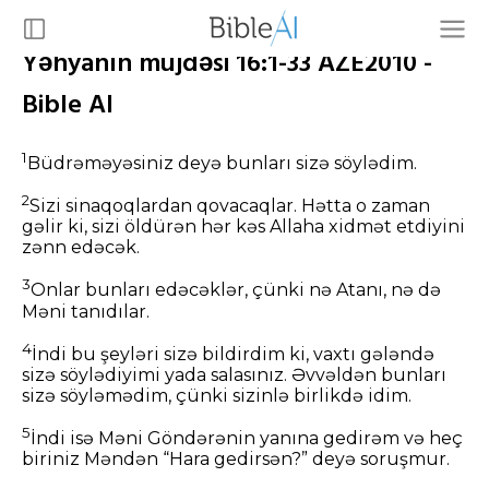
Yəhyanın müjdəsi 16:1-33 AZE2010 -
Bible AI
1
Büdrəməyəsiniz deyə bunları sizə söylədim.
2
Sizi sinaqoqlardan qovacaqlar. Hətta o zaman
gəlir ki, sizi öldürən hər kəs Allaha xidmət etdiyini
zənn edəcək.
3
Onlar bunları edəcəklər, çünki nə Atanı, nə də
Məni tanıdılar.
4
İndi bu şeyləri sizə bildirdim ki, vaxtı gələndə
sizə söylədiyimi yada salasınız. Əvvəldən bunları
sizə söyləmədim, çünki sizinlə birlikdə idim.
5
İndi isə Məni Göndərənin yanına gedirəm və heç
biriniz Məndən “Hara gedirsən?” deyə soruşmur.