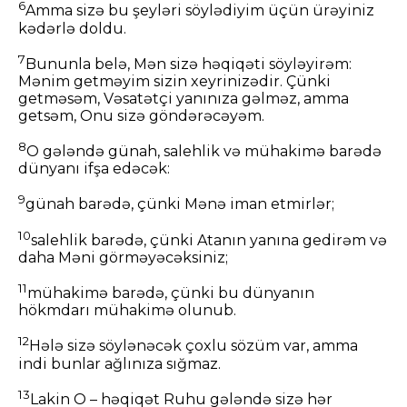
6
Amma sizə bu şeyləri söylədiyim üçün ürəyiniz
kədərlə doldu.
7
Bununla belə, Mən sizə həqiqəti söyləyirəm:
Mənim getməyim sizin xeyrinizədir. Çünki
getməsəm, Vəsatətçi yanınıza gəlməz, amma
getsəm, Onu sizə göndərəcəyəm.
8
O gələndə günah, salehlik və mühakimə barədə
dünyanı ifşa edəcək:
9
günah barədə, çünki Mənə iman etmirlər;
10
salehlik barədə, çünki Atanın yanına gedirəm və
daha Məni görməyəcəksiniz;
11
mühakimə barədə, çünki bu dünyanın
hökmdarı mühakimə olunub.
12
Hələ sizə söylənəcək çoxlu sözüm var, amma
indi bunlar ağlınıza sığmaz.
13
Lakin O – həqiqət Ruhu gələndə sizə hər