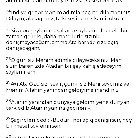
adımla Atadan nə diləyirsinizsə, O sizə verəcək.
24
İndiyə qədər Mənim adımla heç nə diləmədiniz.
Diləyin, alacaqsınız, ta ki sevinciniz kamil olsun.
25
Sizə bu şeyləri məsəllərlə söylədim. İndi elə bir
zaman gəlir ki, daha məsəllərlə sizinlə
danışmayacağam, amma Ata barədə sizə açıq
danışacağam.
26
O gün siz Mənim adımla diləyəcəksiniz. Mən
sizin barənizdə Atadan bir şey xahiş edəcəyimi
söyləmirəm.
27
Axı Ata Özü sizi sevir, çünki siz Məni sevdiniz və
Mənim Allahın yanından gəldiyimə inandınız.
28
Atanın yanından dünyaya gəldim, yenə dünyanı
tərk edib Atanın yanına gedirəm».
29
Şagirdləri dedi: «Budur, indi açıq danışırsan, heç
bir məsəl söyləmirsən.
30