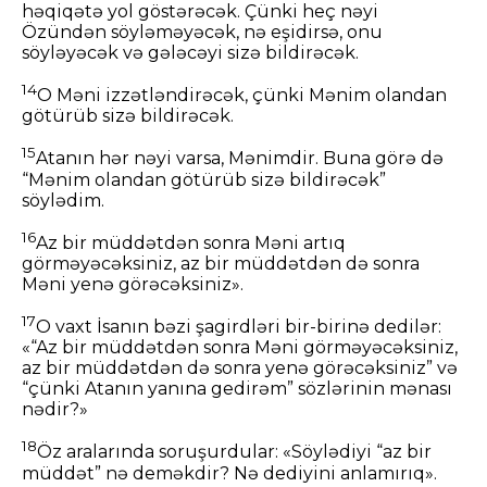
həqiqətə yol göstərəcək. Çünki heç nəyi
Özündən söyləməyəcək, nə eşidirsə, onu
söyləyəcək və gələcəyi sizə bildirəcək.
14
O Məni izzətləndirəcək, çünki Mənim olandan
götürüb sizə bildirəcək.
15
Atanın hər nəyi varsa, Mənimdir. Buna görə də
“Mənim olandan götürüb sizə bildirəcək”
söylədim.
16
Az bir müddətdən sonra Məni artıq
görməyəcəksiniz, az bir müddətdən də sonra
Məni yenə görəcəksiniz».
17
O vaxt İsanın bəzi şagirdləri bir-birinə dedilər:
«“Az bir müddətdən sonra Məni görməyəcəksiniz,
az bir müddətdən də sonra yenə görəcəksiniz” və
“çünki Atanın yanına gedirəm” sözlərinin mənası
nədir?»
18
Öz aralarında soruşurdular: «Söylədiyi “az bir
müddət” nə deməkdir? Nə dediyini anlamırıq».