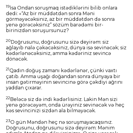
19
İsa Ondan soruşmaq istədiklərini bilib onlara
dedi: «“Az bir müddətdən sonra Məni
görməyəcəksiniz, az bir müddətdən də sonra
yenə görəcəksiniz” sözüm barədəmi bir-
birinizdən soruşursunuz?
20
Doğrusunu, doğrusunu sizə deyirəm: siz
ağlayıb nalə çəkəcəksiniz, dünya isə sevinəcək; siz
kədərlənəcəksiniz, amma kədəriniz sevincə
dönəcək.
21
Qadın doğuş zamanı kədərlənər, çünki vaxtı
çatıb. Amma uşağı doğandan sonra dünyaya bir
insan gətirməyinin sevincinə görə çəkdiyi ağrını
yaddan çıxarar.
22
Beləcə siz də indi kədərlisiniz. Lakin Mən sizi
yenə görəcəyəm, onda ürəyiniz sevinəcək və heç
kəs sevincinizi sizdən ala bilməyəcək.
23
O gün Məndən heç nə soruşmayacaqsınız.
Doğrusunu, doğrusunu sizə deyirəm: Mənim