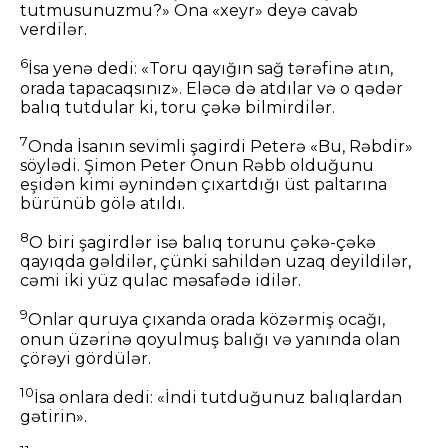
tutmusunuzmu?» Ona «xeyr» deyə cavab
verdilər.
6
İsa yenə dedi: «Toru qayığın sağ tərəfinə atın,
orada tapacaqsınız». Eləcə də atdılar və o qədər
balıq tutdular ki, toru çəkə bilmirdilər.
7
Onda İsanın sevimli şagirdi Peterə «Bu, Rəbdir»
söylədi. Şimon Peter Onun Rəbb olduğunu
eşidən kimi əynindən çıxartdığı üst paltarına
bürünüb gölə atıldı.
8
O biri şagirdlər isə balıq torunu çəkə-çəkə
qayıqda gəldilər, çünki sahildən uzaq deyildilər,
cəmi iki yüz qulac məsafədə idilər.
9
Onlar quruya çıxanda orada közərmiş ocağı,
onun üzərinə qoyulmuş balığı və yanında olan
çörəyi gördülər.
10
İsa onlara dedi: «İndi tutduğunuz balıqlardan
gətirin».