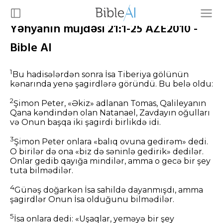
Yəhyanın müjdəsi 21:1-25 AZE2010 -
Bible AI
1
Bu hadisələrdən sonra İsa Tiberiya gölünün
kənarında yenə şagirdlərə göründü. Bu belə oldu:
2
Şimon Peter, «Əkiz» adlanan Tomas, Qalileyanın
Qana kəndindən olan Natanael, Zavdayın oğulları
və Onun başqa iki şagirdi birlikdə idi.
3
Şimon Peter onlara «balıq ovuna gedirəm» dedi.
O birilər də ona «biz də səninlə gedirik» dedilər.
Onlar gedib qayığa mindilər, amma o gecə bir şey
tuta bilmədilər.
4
Günəş doğarkən İsa sahildə dayanmışdı, amma
şagirdlər Onun İsa olduğunu bilmədilər.
5
İsa onlara dedi: «Uşaqlar, yeməyə bir şey