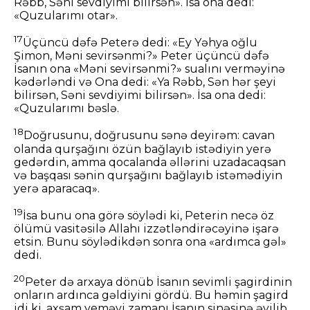
Rəbb, Səni sevdiyimi bilirsən». İsa ona dedi:
«Quzularımı otar».
17
Üçüncü dəfə Peterə dedi: «Ey Yəhya oğlu
Şimon, Məni sevirsənmi?» Peter üçüncü dəfə
İsanın ona «Məni sevirsənmi?» sualını verməyinə
kədərləndi və Ona dedi: «Ya Rəbb, Sən hər şeyi
bilirsən, Səni sevdiyimi bilirsən». İsa ona dedi:
«Quzularımı bəslə.
18
Doğrusunu, doğrusunu sənə deyirəm: cavan
olanda qurşağını özün bağlayıb istədiyin yerə
gedərdin, amma qocalanda əllərini uzadacaqsan
və başqası sənin qurşağını bağlayıb istəmədiyin
yerə aparacaq».
19
İsa bunu ona görə söylədi ki, Peterin necə öz
ölümü vasitəsilə Allahı izzətləndirəcəyinə işarə
etsin. Bunu söylədikdən sonra ona «ardımca gəl»
dedi.
20
Peter də arxaya dönüb İsanın sevimli şagirdinin
onların ardınca gəldiyini gördü. Bu həmin şagird
idi ki, axşam yeməyi zamanı İsanın sinəsinə əyilib