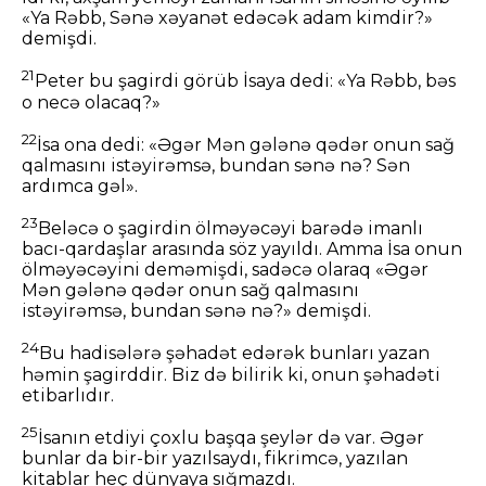
«Ya Rəbb, Sənə xəyanət edəcək adam kimdir?»
demişdi.
21
Peter bu şagirdi görüb İsaya dedi: «Ya Rəbb, bəs
o necə olacaq?»
22
İsa ona dedi: «Əgər Mən gələnə qədər onun sağ
qalmasını istəyirəmsə, bundan sənə nə? Sən
ardımca gəl».
23
Beləcə o şagirdin ölməyəcəyi barədə imanlı
bacı-qardaşlar arasında söz yayıldı. Amma İsa onun
ölməyəcəyini deməmişdi, sadəcə olaraq «Əgər
Mən gələnə qədər onun sağ qalmasını
istəyirəmsə, bundan sənə nə?» demişdi.
24
Bu hadisələrə şəhadət edərək bunları yazan
həmin şagirddir. Biz də bilirik ki, onun şəhadəti
etibarlıdır.
25
İsanın etdiyi çoxlu başqa şeylər də var. Əgər
bunlar da bir-bir yazılsaydı, fikrimcə, yazılan
kitablar heç dünyaya sığmazdı.