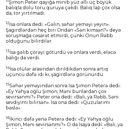
11
Şimon Peter qayığa minib yüz əlli üç böyük
balıqla dolu toru quruya çəkdi. Balıq lap çox olsa
da, tor yırtılmadı.
12
İsa onlara dedi: «Gəlin, səhər yeməyi yeyin».
Şagirdlərdən heç biri Ondan «Sən kimsən?» deyə
soruşmağa cəsarət etmirdi, çünki Onun Rəbb
olduğunu bilirdilər.
13
İsa gəlib çörəyi götürdü və onlara verdi, eləcə
balığı da verdi.
14
İsa ölülər arasından dirildikdən sonra artıq
üçüncü dəfə idi ki, şagirdlərə görünürdü.
15
Səhər yeməyindən sonra İsa Şimon Peterə dedi:
«Ey Yəhya oğlu Şimon, Məni bunlardan çox
sevirsənmi?» Peter ona dedi: «Bəli, ya Rəbb, Səni
sevdiyimi bilirsən». İsa ona dedi: «Quzularımı
bəslə».
16
İkinci dəfə yenə Peterə dedi: «Ey Yəhya oğlu
Şimon, Məni sevirsənmi?» O da İsaya dedi: «Bəli, ya