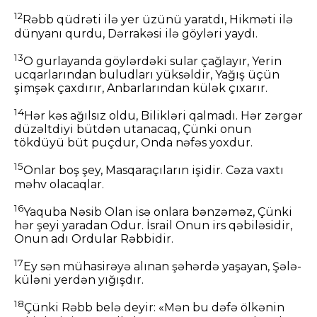
12
Rəbb qüdrəti ilə yer üzünü yaratdı, Hikməti ilə
dünyanı qurdu, Dərrakəsi ilə göyləri yaydı.
13
O gurlayanda göylərdəki sular çağlayır, Yerin
ucqarlarından buludları yüksəldir, Yağış üçün
şimşək çaxdırır, Anbarlarından külək çıxarır.
14
Hər kəs ağılsız oldu, Bilikləri qalmadı. Hər zərgər
düzəltdiyi bütdən utanacaq, Çünki onun
tökdüyü büt puçdur, Onda nəfəs yoxdur.
15
Onlar boş şey, Masqaraçıların işidir. Cəza vaxtı
məhv olacaqlar.
16
Yaquba Nəsib Olan isə onlara bənzəməz, Çünki
hər şeyi yaradan Odur. İsrail Onun irs qəbiləsidir,
Onun adı Ordular Rəbbidir.
17
Ey sən mühasirəyə alınan şəhərdə yaşayan, Şələ-
küləni yerdən yığışdır.
18
Çünki Rəbb belə deyir: «Mən bu dəfə ölkənin