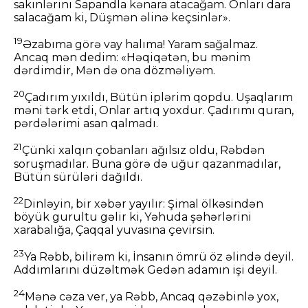
sakinlərini Sapandla kənara atacağam. Onları dara
salacağam ki, Düşmən əlinə keçsinlər».
19
Əzabıma görə vay halıma! Yaram sağalmaz.
Ancaq mən dedim: «Həqiqətən, bu mənim
dərdimdir, Mən də ona dözməliyəm.
20
Çadırım yıxıldı, Bütün iplərim qopdu. Uşaqlarım
məni tərk etdi, Onlar artıq yoxdur. Çadırımı quran,
pərdələrimi asan qalmadı.
21
Çünki xalqın çobanları ağılsız oldu, Rəbdən
soruşmadılar. Buna görə də uğur qazanmadılar,
Bütün sürüləri dağıldı.
22
Dinləyin, bir xəbər yayılır: Şimal ölkəsindən
böyük gurultu gəlir ki, Yəhuda şəhərlərini
xarabalığa, Çaqqal yuvasına çevirsin.
23
Ya Rəbb, bilirəm ki, İnsanın ömrü öz əlində deyil.
Addımlarını düzəltmək Gedən adamın işi deyil.
24
Mənə cəza ver, ya Rəbb, Ancaq qəzəbinlə yox,