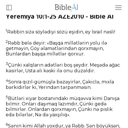
Yeremiya 10:1-25 AZE2010 - Bible AI
1
Rəbbin sizə söylədiyi sözü eşidin, ey İsrail nəsli!
2
Rəbb belə deyir: «Başqa millətlərin yolu ilə
getməyin, Göy əlamətlərindən qorxmayın,
Bunlardan başqa millətlər qorxur.
3
Çünki xalqların adətləri boş şeydir. Meşədə ağac
kəsirlər, Usta əli kəski ilə onu düzəldir.
4
Sonra qızıl-gümüşlə bəzəyirlər, Çəkiclə, mıxla
bərkidirlər ki, Yerindən tərpənməsin.
5
Bütləri xiyar bostanındakı müqəvva kimi Danışa
bilmir. Onları daşımaq lazımdır, Çünki gedə
bilmirlər. Onlardan qorxmayın, Çünki nə pislik
edə bilərlər, Nə də yaxşılıq».
6
Sənin kimi Allah yoxdur, ya Rəbb. Sən böyüksən,