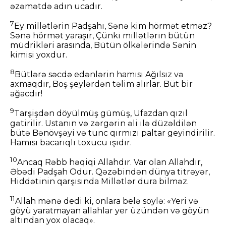
əzəmətdə adın ucadır.
7
Ey millətlərin Padşahı, Sənə kim hörmət etməz?
Sənə hörmət yaraşır, Çünki millətlərin bütün
müdrikləri arasında, Bütün ölkələrində Sənin
kimisi yoxdur.
8
Bütlərə səcdə edənlərin hamısı Ağılsız və
axmaqdır, Boş şeylərdən təlim alırlar. Büt bir
ağacdır!
9
Tarşişdən döyülmüş gümüş, Ufazdan qızıl
gətirilir. Ustanın və zərgərin əli ilə düzəldilən
bütə Bənövşəyi və tunc qırmızı paltar geyindirilir.
Hamısı bacarıqlı toxucu işidir.
10
Ancaq Rəbb həqiqi Allahdır. Var olan Allahdır,
Əbədi Padşah Odur. Qəzəbindən dünya titrəyər,
Hiddətinin qarşısında Millətlər dura bilməz.
11
Allah mənə dedi ki, onlara belə söylə: «Yeri və
göyü yaratmayan allahlar yer üzündən və göyün
altından yox olacaq».