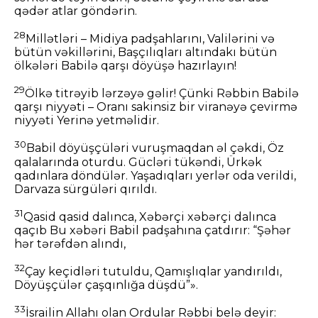
qədər atlar göndərin.
28
Millətləri – Midiya padşahlarını, Valilərini və
bütün vəkillərini, Başçılıqları altındakı bütün
ölkələri Babilə qarşı döyüşə hazırlayın!
29
Ölkə titrəyib lərzəyə gəlir! Çünki Rəbbin Babilə
qarşı niyyəti – Oranı sakinsiz bir viranəyə çevirmə
niyyəti Yerinə yetməlidir.
30
Babil döyüşçüləri vuruşmaqdan əl çəkdi, Öz
qalalarında oturdu. Gücləri tükəndi, Ürkək
qadınlara döndülər. Yaşadıqları yerlər oda verildi,
Darvaza sürgüləri qırıldı.
31
Qasid qasid dalınca, Xəbərçi xəbərçi dalınca
qaçıb Bu xəbəri Babil padşahına çatdırır: “Şəhər
hər tərəfdən alındı,
32
Çay keçidləri tutuldu, Qamışlıqlar yandırıldı,
Döyüşçülər çaşqınlığa düşdü”».
33
İsrailin Allahı olan Ordular Rəbbi belə deyir: