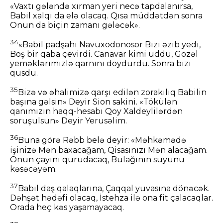
«Vaxtı gələndə xırman yeri necə tapdalanırsa,
Babil xalqı da elə olacaq. Qısa müddətdən sonra
Onun da biçin zamanı gələcək».
34
«Babil padşahı Navuxodonosor Bizi əzib yedi,
Boş bir qaba çevirdi. Canavar kimi uddu, Gözəl
yeməklərimizlə qarnını doydurdu. Sonra bizi
qusdu.
35
Bizə və əhalimizə qarşı edilən zorakılıq Babilin
başına gəlsin» Deyir Sion sakini. «Tökülən
qanımızın haqq-hesabı Qoy Xaldeylilərdən
soruşulsun» Deyir Yerusəlim.
36
Buna görə Rəbb belə deyir: «Məhkəmədə
işinizə Mən baxacağam, Qisasınızı Mən alacağam.
Onun çayını qurudacaq, Bulağının suyunu
kəsəcəyəm.
37
Babil daş qalaqlarına, Çaqqal yuvasına dönəcək.
Dəhşət hədəfi olacaq, İstehza ilə ona fit çalacaqlar.
Orada heç kəs yaşamayacaq.