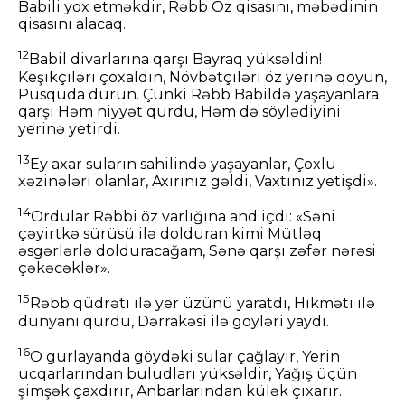
Babili yox etməkdir, Rəbb Öz qisasını, məbədinin
qisasını alacaq.
12
Babil divarlarına qarşı Bayraq yüksəldin!
Keşikçiləri çoxaldın, Növbətçiləri öz yerinə qoyun,
Pusquda durun. Çünki Rəbb Babildə yaşayanlara
qarşı Həm niyyət qurdu, Həm də söylədiyini
yerinə yetirdi.
13
Ey axar suların sahilində yaşayanlar, Çoxlu
xəzinələri olanlar, Axırınız gəldi, Vaxtınız yetişdi».
14
Ordular Rəbbi öz varlığına and içdi: «Səni
çəyirtkə sürüsü ilə dolduran kimi Mütləq
əsgərlərlə dolduracağam, Sənə qarşı zəfər nərəsi
çəkəcəklər».
15
Rəbb qüdrəti ilə yer üzünü yaratdı, Hikməti ilə
dünyanı qurdu, Dərrakəsi ilə göyləri yaydı.
16
O gurlayanda göydəki sular çağlayır, Yerin
ucqarlarından buludları yüksəldir, Yağış üçün
şimşək çaxdırır, Anbarlarından külək çıxarır.