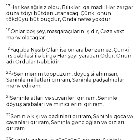
17
Hər kəs ağılsız oldu, Bilikləri qalmadı. Hər zərgər
düzəltdiyi bütdən utanacaq, Çünki onun
tökdüyü büt puçdur, Onda nəfəs yoxdur.
18
Onlar boş şey, masqaraçıların işidir, Cəza vaxtı
məhv olacaqlar.
19
Yaquba Nəsib Olan isə onlara bənzəməz, Çünki
irs qəbiləsi ilə birgə Hər şeyi yaradan Odur. Onun
adı Ordular Rəbbidir.
20
«Sən mənim toppuzum, döyüş silahımsan,
Səninlə millətləri qırıram, Səninlə padşahlıqları
məhv edirəm.
21
Səninlə atları və süvariləri qırıram, Səninlə
döyüş arabaları və minicilərini qırıram,
22
Səninlə kişi və qadınları qırıram, Səninlə qoca və
cavanları qırıram, Səninlə gənc oğlan və qızları
qırıram.
23