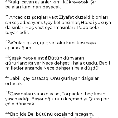
38
Xalqı cavan aslanlar kimi kükrəyəcək, Şir
balaları kimi nərildəyəcək.
39
Ancaq qızışdıqları vaxt Ziyafət düzəldib onları
sərxoş edəcəyəm. Qoy keflənsinlər, Əbədi yuxuya
dalsınlar, Heç vaxt oyanmasınlar» Rəbb belə
bəyan edir.
40
«Onları quzu, qoç və təkə kimi Kəsməyə
aparacağam.
41
Şeşak necə alındı! Bütün dünyanın
qürurlandığı yer Necə dəhşətli hala düşdü. Babil
millətlər arasında Necə dəhşətli hala düşdü!
42
Babili çay basacaq, Onu gurlayan dalğalar
örtəcək.
43
Qəsəbələri viran olacaq, Torpaqları heç kəsin
yaşamadığı, Bəşər oğlunun keçmədiyi Quraq bir
çölə dönəcək.
44
Babildə Bel bütünü cəzalandıracağam,