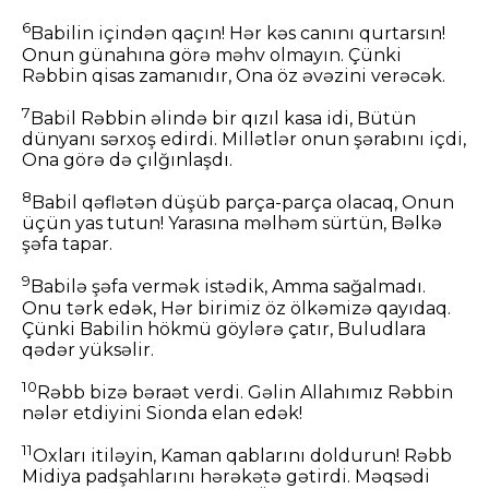
6
Babilin içindən qaçın! Hər kəs canını qurtarsın!
Onun günahına görə məhv olmayın. Çünki
Rəbbin qisas zamanıdır, Ona öz əvəzini verəcək.
7
Babil Rəbbin əlində bir qızıl kasa idi, Bütün
dünyanı sərxoş edirdi. Millətlər onun şərabını içdi,
Ona görə də çılğınlaşdı.
8
Babil qəflətən düşüb parça-parça olacaq, Onun
üçün yas tutun! Yarasına məlhəm sürtün, Bəlkə
şəfa tapar.
9
Babilə şəfa vermək istədik, Amma sağalmadı.
Onu tərk edək, Hər birimiz öz ölkəmizə qayıdaq.
Çünki Babilin hökmü göylərə çatır, Buludlara
qədər yüksəlir.
10
Rəbb bizə bəraət verdi. Gəlin Allahımız Rəbbin
nələr etdiyini Sionda elan edək!
11
Oxları itiləyin, Kaman qablarını doldurun! Rəbb
Midiya padşahlarını hərəkətə gətirdi. Məqsədi