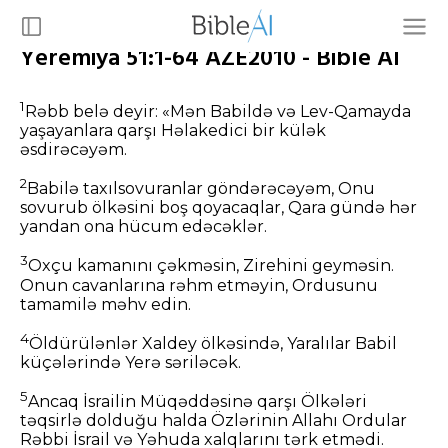
Yeremiya 51:1-64 AZE2010 - Bible AI
1
Rəbb belə deyir: «Mən Babildə və Lev-Qamayda
yaşayanlara qarşı Həlakedici bir külək
əsdirəcəyəm.
2
Babilə taxılsovuranlar göndərəcəyəm, Onu
sovurub ölkəsini boş qoyacaqlar, Qara gündə hər
yandan ona hücum edəcəklər.
3
Oxçu kamanını çəkməsin, Zirehini geyməsin.
Onun cavanlarına rəhm etməyin, Ordusunu
tamamilə məhv edin.
4
Öldürülənlər Xaldey ölkəsində, Yaralılar Babil
küçələrində Yerə səriləcək.
5
Ancaq İsrailin Müqəddəsinə qarşı Ölkələri
təqsirlə dolduğu halda Özlərinin Allahı Ordular
Rəbbi İsrail və Yəhuda xalqlarını tərk etmədi.