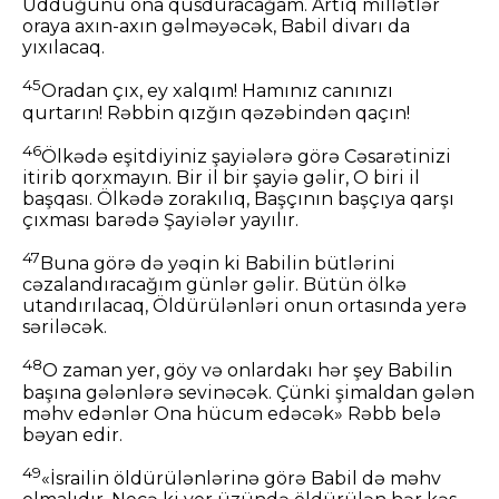
Udduğunu ona qusduracağam. Artıq millətlər
oraya axın-axın gəlməyəcək, Babil divarı da
yıxılacaq.
45
Oradan çıx, ey xalqım! Hamınız canınızı
qurtarın! Rəbbin qızğın qəzəbindən qaçın!
46
Ölkədə eşitdiyiniz şayiələrə görə Cəsarətinizi
itirib qorxmayın. Bir il bir şayiə gəlir, O biri il
başqası. Ölkədə zorakılıq, Başçının başçıya qarşı
çıxması barədə Şayiələr yayılır.
47
Buna görə də yəqin ki Babilin bütlərini
cəzalandıracağım günlər gəlir. Bütün ölkə
utandırılacaq, Öldürülənləri onun ortasında yerə
səriləcək.
48
O zaman yer, göy və onlardakı hər şey Babilin
başına gələnlərə sevinəcək. Çünki şimaldan gələn
məhv edənlər Ona hücum edəcək» Rəbb belə
bəyan edir.
49
«İsrailin öldürülənlərinə görə Babil də məhv