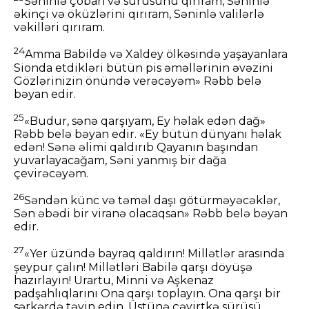
Səninlə çoban və sürüsünü qırıram, Səninlə
əkinçi və öküzlərini qırıram, Səninlə valilərlə
vəkilləri qırıram.
24
Amma Babildə və Xaldey ölkəsində yaşayanlara
Sionda etdikləri bütün pis əməllərinin əvəzini
Gözlərinizin önündə verəcəyəm» Rəbb belə
bəyan edir.
25
«Budur, sənə qarşıyam, Ey həlak edən dağ»
Rəbb belə bəyan edir. «Ey bütün dünyanı həlak
edən! Sənə əlimi qaldırıb Qayanın başından
yuvarlayacağam, Səni yanmış bir dağa
çevirəcəyəm.
26
Səndən künc və təməl daşı götürməyəcəklər,
Sən əbədi bir viranə olacaqsan» Rəbb belə bəyan
edir.
27
«Yer üzündə bayraq qaldırın! Millətlər arasında
şeypur çalın! Millətləri Babilə qarşı döyüşə
hazırlayın! Urartu, Minni və Aşkenaz
padşahlıqlarını Ona qarşı toplayın. Ona qarşı bir
sərkərdə təyin edin, Üstünə çəyirtkə sürüsü