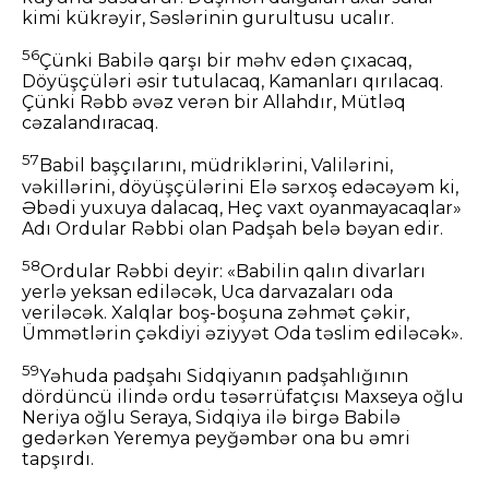
kimi kükrəyir, Səslərinin gurultusu ucalır.
56
Çünki Babilə qarşı bir məhv edən çıxacaq,
Döyüşçüləri əsir tutulacaq, Kamanları qırılacaq.
Çünki Rəbb əvəz verən bir Allahdır, Mütləq
cəzalandıracaq.
57
Babil başçılarını, müdriklərini, Valilərini,
vəkillərini, döyüşçülərini Elə sərxoş edəcəyəm ki,
Əbədi yuxuya dalacaq, Heç vaxt oyanmayacaqlar»
Adı Ordular Rəbbi olan Padşah belə bəyan edir.
58
Ordular Rəbbi deyir: «Babilin qalın divarları
yerlə yeksan ediləcək, Uca darvazaları oda
veriləcək. Xalqlar boş-boşuna zəhmət çəkir,
Ümmətlərin çəkdiyi əziyyət Oda təslim ediləcək».
59
Yəhuda padşahı Sidqiyanın padşahlığının
dördüncü ilində ordu təsərrüfatçısı Maxseya oğlu
Neriya oğlu Seraya, Sidqiya ilə birgə Babilə
gedərkən Yeremya peyğəmbər ona bu əmri
tapşırdı.