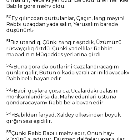
olmalıdır, Necə ki yer üzündə öldürülən hər kəs
Babilə görə məhv oldu.
50
Ey qılıncdan qurtulanlar, Qaçın, ləngiməyin!
Rəbbi uzaqdan yada salın, Yerusəlim barədə
düşünün!»
51
Biz utandıq, Çünki təhqir eşitdik, Üzümüzü
rüsvayçılıq örtdü. Çünki yadellilər Rəbbin
məbədinin Müqəddəs yerlərinə girdi.
52
«Buna görə də bütlərini Cəzalandıracağım
günlər gəlir, Bütün ölkədə yaralılar inildəyəcək»
Rəbb belə bəyan edir.
53
«Babil göylərə çıxsa da, Ucalardakı qalasını
möhkəmləndirsə də, Məhv edənləri üstünə
göndərəcəyəm» Rəbb belə bəyan edir.
54
«Babildən fəryad, Xaldey ölkəsindən böyük
qırğın səsi eşidilir.
55
Çünki Rəbb Babili məhv edir, Onun hay-
küyünü susdurur. Düşmən dalğaları axar sular