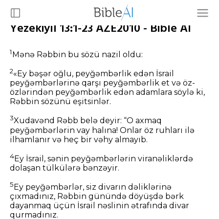
Yezekiyıl 13:1-23 AZE2010 - Bible AI
1
Mənə Rəbbin bu sözü nazil oldu:
2
«Ey bəşər oğlu, peyğəmbərlik edən İsrail
peyğəmbərlərinə qarşı peyğəmbərlik et və öz-
özlərindən peyğəmbərlik edən adamlara söylə ki,
Rəbbin sözünü eşitsinlər.
3
Xudavənd Rəbb belə deyir: “O axmaq
peyğəmbərlərin vay halına! Onlar öz ruhları ilə
ilhamlanır və heç bir vəhy almayıb.
4
Ey İsrail, sənin peyğəmbərlərin viranəliklərdə
dolaşan tülkülərə bənzəyir.
5
Ey peyğəmbərlər, siz divarın dəliklərinə
çıxmadınız, Rəbbin günündə döyüşdə bərk
dayanmaq üçün İsrail nəslinin ətrafında divar
qurmadınız.