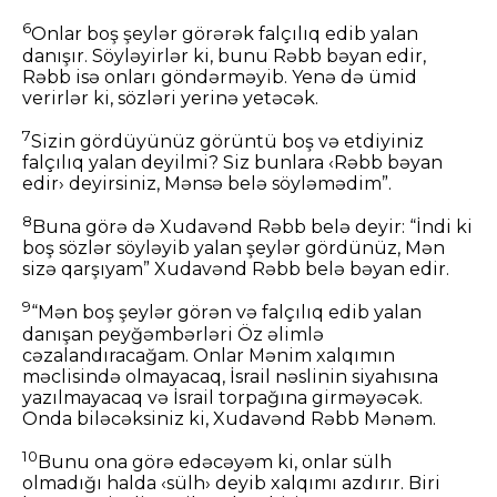
6
Onlar boş şeylər görərək falçılıq edib yalan
danışır. Söyləyirlər ki, bunu Rəbb bəyan edir,
Rəbb isə onları göndərməyib. Yenə də ümid
verirlər ki, sözləri yerinə yetəcək.
7
Sizin gördüyünüz görüntü boş və etdiyiniz
falçılıq yalan deyilmi? Siz bunlara ‹Rəbb bəyan
edir› deyirsiniz, Mənsə belə söyləmədim”.
8
Buna görə də Xudavənd Rəbb belə deyir: “İndi ki
boş sözlər söyləyib yalan şeylər gördünüz, Mən
sizə qarşıyam” Xudavənd Rəbb belə bəyan edir.
9
“Mən boş şeylər görən və falçılıq edib yalan
danışan peyğəmbərləri Öz əlimlə
cəzalandıracağam. Onlar Mənim xalqımın
məclisində olmayacaq, İsrail nəslinin siyahısına
yazılmayacaq və İsrail torpağına girməyəcək.
Onda biləcəksiniz ki, Xudavənd Rəbb Mənəm.
10
Bunu ona görə edəcəyəm ki, onlar sülh
olmadığı halda ‹sülh› deyib xalqımı azdırır. Biri