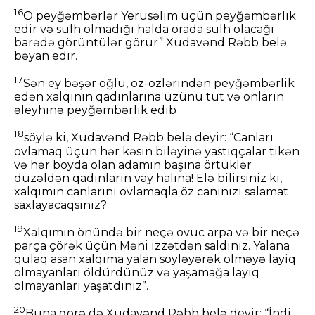
16
O peyğəmbərlər Yerusəlim üçün peyğəmbərlik
edir və sülh olmadığı halda orada sülh olacağı
barədə görüntülər görür” Xudavənd Rəbb belə
bəyan edir.
17
Sən ey bəşər oğlu, öz-özlərindən peyğəmbərlik
edən xalqının qadınlarına üzünü tut və onların
əleyhinə peyğəmbərlik edib
18
söylə ki, Xudavənd Rəbb belə deyir: “Canları
ovlamaq üçün hər kəsin biləyinə yastıqçalar tikən
və hər boyda olan adamın başına örtüklər
düzəldən qadınların vay halına! Elə bilirsiniz ki,
xalqımın canlarını ovlamaqla öz canınızı salamat
saxlayacaqsınız?
19
Xalqımın önündə bir neçə ovuc arpa və bir neçə
parça çörək üçün Məni izzətdən saldınız. Yalana
qulaq asan xalqıma yalan söyləyərək ölməyə layiq
olmayanları öldürdünüz və yaşamağa layiq
olmayanları yaşatdınız”.
20
Buna görə də Xudavənd Rəbb belə deyir: “İndi