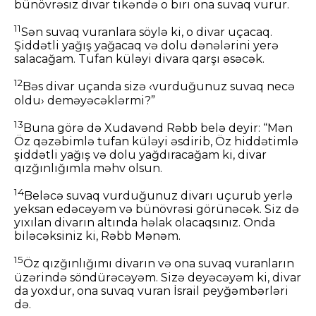
bünövrəsiz divar tikəndə o biri ona suvaq vurur.
11
Sən suvaq vuranlara söylə ki, o divar uçacaq.
Şiddətli yağış yağacaq və dolu dənələrini yerə
salacağam. Tufan küləyi divara qarşı əsəcək.
12
Bəs divar uçanda sizə ‹vurduğunuz suvaq necə
oldu› deməyəcəklərmi?”
13
Buna görə də Xudavənd Rəbb belə deyir: “Mən
Öz qəzəbimlə tufan küləyi əsdirib, Öz hiddətimlə
şiddətli yağış və dolu yağdıracağam ki, divar
qızğınlığımla məhv olsun.
14
Beləcə suvaq vurduğunuz divarı uçurub yerlə
yeksan edəcəyəm və bünövrəsi görünəcək. Siz də
yıxılan divarın altında həlak olacaqsınız. Onda
biləcəksiniz ki, Rəbb Mənəm.
15
Öz qızğınlığımı divarın və ona suvaq vuranların
üzərində söndürəcəyəm. Sizə deyəcəyəm ki, divar
da yoxdur, ona suvaq vuran İsrail peyğəmbərləri
də.