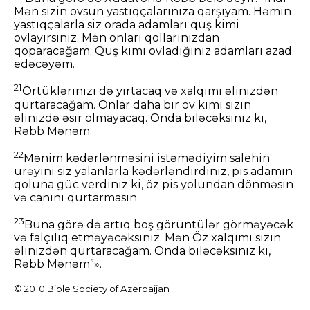
Mən sizin ovsun yastıqçalarınıza qarşıyam. Həmin
yastıqçalarla siz orada adamları quş kimi
ovlayırsınız. Mən onları qollarınızdan
qoparacağam. Quş kimi ovladığınız adamları azad
edəcəyəm.
21
Örtüklərinizi də yırtacaq və xalqımı əlinizdən
qurtaracağam. Onlar daha bir ov kimi sizin
əlinizdə əsir olmayacaq. Onda biləcəksiniz ki,
Rəbb Mənəm.
22
Mənim kədərlənməsini istəmədiyim salehin
ürəyini siz yalanlarla kədərləndirdiniz, pis adamın
qoluna güc verdiniz ki, öz pis yolundan dönməsin
və canını qurtarmasın.
23
Buna görə də artıq boş görüntülər görməyəcək
və falçılıq etməyəcəksiniz. Mən Öz xalqımı sizin
əlinizdən qurtaracağam. Onda biləcəksiniz ki,
Rəbb Mənəm”».
© 2010 Bible Society of Azerbaijan