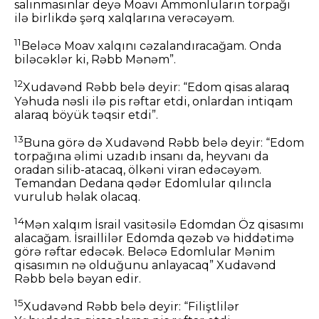
salınmasınlar deyə Moavı Ammonluların torpağı
ilə birlikdə şərq xalqlarına verəcəyəm.
11
Beləcə Moav xalqını cəzalandıracağam. Onda
biləcəklər ki, Rəbb Mənəm”.
12
Xudavənd Rəbb belə deyir: “Edom qisas alaraq
Yəhuda nəsli ilə pis rəftar etdi, onlardan intiqam
alaraq böyük təqsir etdi”.
13
Buna görə də Xudavənd Rəbb belə deyir: “Edom
torpağına əlimi uzadıb insanı da, heyvanı da
oradan silib-atacaq, ölkəni viran edəcəyəm.
Temandan Dedana qədər Edomlular qılıncla
vurulub həlak olacaq.
14
Mən xalqım İsrail vasitəsilə Edomdan Öz qisasımı
alacağam. İsraillilər Edomda qəzəb və hiddətimə
görə rəftar edəcək. Beləcə Edomlular Mənim
qisasımın nə olduğunu anlayacaq” Xudavənd
Rəbb belə bəyan edir.
15
Xudavənd Rəbb belə deyir: “Filiştlilər