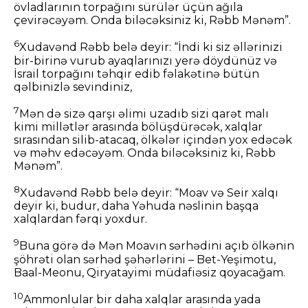
övladlarının torpağını sürülər üçün ağıla
çevirəcəyəm. Onda biləcəksiniz ki, Rəbb Mənəm”.
6
Xudavənd Rəbb belə deyir: “İndi ki siz əllərinizi
bir-birinə vurub ayaqlarınızı yerə döydünüz və
İsrail torpağını təhqir edib fəlakətinə bütün
qəlbinizlə sevindiniz,
7
Mən də sizə qarşı əlimi uzadıb sizi qarət malı
kimi millətlər arasında bölüşdürəcək, xalqlar
sırasından silib-atacaq, ölkələr içindən yox edəcək
və məhv edəcəyəm. Onda biləcəksiniz ki, Rəbb
Mənəm”.
8
Xudavənd Rəbb belə deyir: “Moav və Seir xalqı
deyir ki, budur, daha Yəhuda nəslinin başqa
xalqlardan fərqi yoxdur.
9
Buna görə də Mən Moavın sərhədini açıb ölkənin
şöhrəti olan sərhəd şəhərlərini – Bet-Yeşimotu,
Baal-Meonu, Qiryatayimi müdafiəsiz qoyacağam.
10
Ammonlular bir daha xalqlar arasında yada