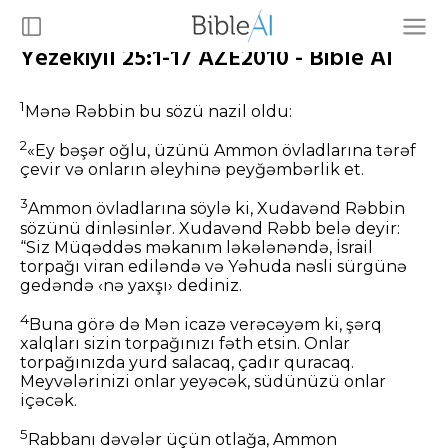
Yezekiyıl 25:1-17 AZE2010 - Bible AI
1
Mənə Rəbbin bu sözü nazil oldu:
2
«Ey bəşər oğlu, üzünü Ammon övladlarına tərəf
çevir və onların əleyhinə peyğəmbərlik et.
3
Ammon övladlarına söylə ki, Xudavənd Rəbbin
sözünü dinləsinlər. Xudavənd Rəbb belə deyir:
“Siz Müqəddəs məkanım ləkələnəndə, İsrail
torpağı viran ediləndə və Yəhuda nəsli sürgünə
gedəndə ‹nə yaxşı› dediniz.
4
Buna görə də Mən icazə verəcəyəm ki, şərq
xalqları sizin torpağınızı fəth etsin. Onlar
torpağınızda yurd salacaq, çadır quracaq.
Meyvələrinizi onlar yeyəcək, südünüzü onlar
içəcək.
5
Rabbanı dəvələr üçün otlağa, Ammon