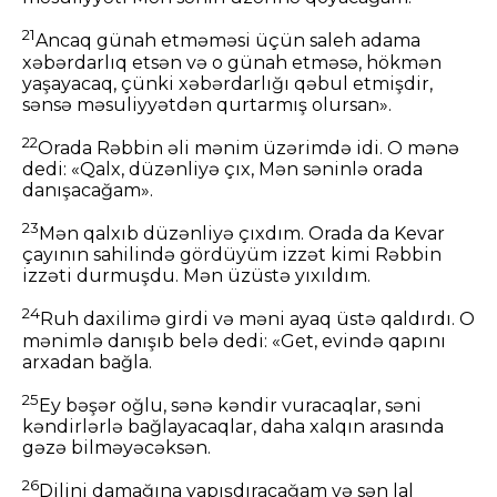
21
Ancaq günah etməməsi üçün saleh adama
xəbərdarlıq etsən və o günah etməsə, hökmən
yaşayacaq, çünki xəbərdarlığı qəbul etmişdir,
sənsə məsuliyyətdən qurtarmış olursan».
22
Orada Rəbbin əli mənim üzərimdə idi. O mənə
dedi: «Qalx, düzənliyə çıx, Mən səninlə orada
danışacağam».
23
Mən qalxıb düzənliyə çıxdım. Orada da Kevar
çayının sahilində gördüyüm izzət kimi Rəbbin
izzəti durmuşdu. Mən üzüstə yıxıldım.
24
Ruh daxilimə girdi və məni ayaq üstə qaldırdı. O
mənimlə danışıb belə dedi: «Get, evində qapını
arxadan bağla.
25
Ey bəşər oğlu, sənə kəndir vuracaqlar, səni
kəndirlərlə bağlayacaqlar, daha xalqın arasında
gəzə bilməyəcəksən.
26
Dilini damağına yapışdıracağam və sən lal