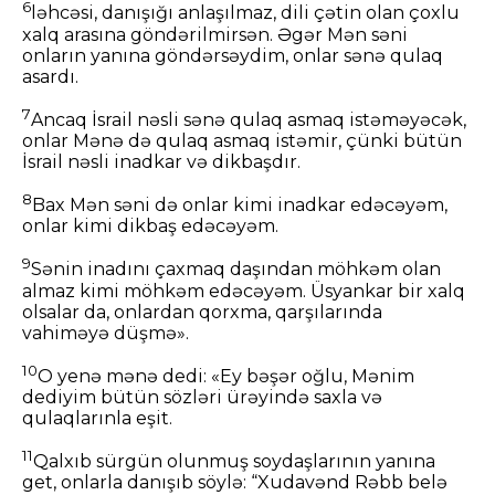
6
ləhcəsi, danışığı anlaşılmaz, dili çətin olan çoxlu
xalq arasına göndərilmirsən. Əgər Mən səni
onların yanına göndərsəydim, onlar sənə qulaq
asardı.
7
Ancaq İsrail nəsli sənə qulaq asmaq istəməyəcək,
onlar Mənə də qulaq asmaq istəmir, çünki bütün
İsrail nəsli inadkar və dikbaşdır.
8
Bax Mən səni də onlar kimi inadkar edəcəyəm,
onlar kimi dikbaş edəcəyəm.
9
Sənin inadını çaxmaq daşından möhkəm olan
almaz kimi möhkəm edəcəyəm. Üsyankar bir xalq
olsalar da, onlardan qorxma, qarşılarında
vahiməyə düşmə».
10
O yenə mənə dedi: «Ey bəşər oğlu, Mənim
dediyim bütün sözləri ürəyində saxla və
qulaqlarınla eşit.
11
Qalxıb sürgün olunmuş soydaşlarının yanına
get, onlarla danışıb söylə: “Xudavənd Rəbb belə