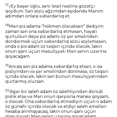
17
«Ey bəşər oğlu, səni İsrail nəslinə gözətçi
qoydum. Sən sözü ağzımdan eşidəndə Mənim
adımdan onlara xəbərdarlıq et.
18
Mən pis adama “hökmən öləcəksən” dediyim
zaman sən ona xəbərdarlıq etməsən, həyatı
qurtulsun deyə pis adamı öz şər əməlindən
döndərmək üçün xəbərdarlıq sözü söyləməsən,
onda o pis adam öz təqsiri içində öləcək, lakin
onun qanı üçün məsuliyyəti Mən sənin üzərinə
qoyacağam.
19
Ancaq sən pis adama xəbərdarlıq etsən, o isə
pisliyindən və şər əməlindən dönməsə, öz təqsiri
içində öləcək, lakin sən bunun məsuliyyətindən
qurtarmış olursan.
20
Əgər bir saleh adam öz salehliyindən dönüb
pislik etsə və Mən onun qarşısına maneə qoysam,
o öləcək. Ona xəbərdarlıq etmədiyin üçün o adam
öz günahı içində öləcək və etdiyi saleh əməlləri
hesaba alınmayacaq, lakin onun qanı üçün
məsuliyyəti Mən sənin üzərinə qoyacağam.