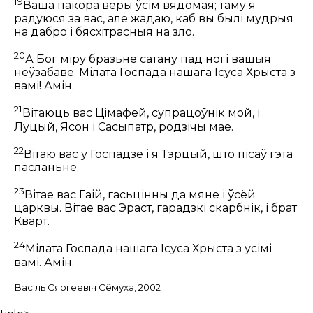
19
Ваша пакора веры ўсім вядомая; таму я
радуюся за вас, але жадаю, каб вы былі мудрыя
на дабро і бясхітрасныя на зло.
20
А Бог міру бразьне сатану пад ногі вашыя
неўзабаве. Мілата Госпада нашага Ісуса Хрыста з
вамі! Амін.
21
Вітаюць вас Цімафей, супрацоўнік мой, і
Луцый, Ясон і Сасыпатр, родзічы мае.
22
Вітаю вас у Госпадзе і я Тэрцый, што пісаў гэта
пасланьне.
23
Вітае вас Гаій, гасьцінны да мяне і ўсёй
царквы. Вітае вас Эраст, гарадзкі скарбнік, і брат
Кварт.
24
Мілата Госпада нашага Ісуса Хрыста з усімі
вамі. Амін.
Васіль Сяргеевіч Сёмуха, 2002