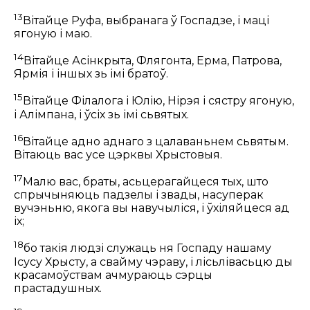
13
Вітайце Руфа, выбранага ў Госпадзе, і маці
ягоную і маю.
14
Вітайце Асінкрыта, Флягонта, Ерма, Патрова,
Ярмія і іншых зь імі братоў.
15
Вітайце Філалога і Юлію, Нірэя і сястру ягоную,
і Алімпана, і ўсіх зь імі сьвятых.
16
Вітайце адно аднаго з цалаваньнем сьвятым.
Вітаюць вас усе цэрквы Хрыстовыя.
17
Малю вас, браты, асьцерагайцеся тых, што
спрычыняюць падзелы і звады, насуперак
вучэньню, якога вы навучыліся, і ўхіляйцеся ад
іх;
18
бо такія людзі служаць ня Госпаду нашаму
Ісусу Хрысту, а свайму чэраву, і лісьлівасьцю ды
красамоўствам ачмураюць сэрцы
прастадушных.