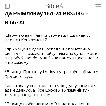
Да Рымлянаў 16:1-24 BBS2002 -
Bible AI
1
Даручаю вам Фіву, сястру нашу, дыяканісу
царквы Кенхрэйскай:
2
прымеце яе дзеля Госпада, як прыстойна
сьвятым, і памажэце ёй, у чым яна будзе мець
патрэбу ў вас; бо і яна была памочніцаю многім і
мне самому.
3
Вітайце Прыскілу і Акілу, супрацоўнікаў маіх у
Хрысьце Ісусе,
4
якія галаву сваю клалі за маю душу, якім ня я
адзін дзякую, а і ўсе цэрквы зь язычнікаў, - і
дамовую іхную царкву.
5
Вітайце любаснага мне Эпанета, які ёсьць