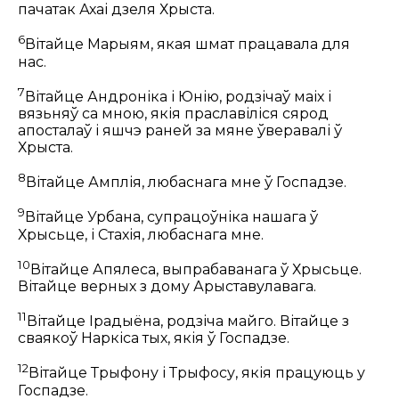
пачатак Ахаі дзеля Хрыста.
6
Вітайце Марыям, якая шмат працавала для
нас.
7
Вітайце Андроніка і Юнію, родзічаў маіх і
вязьняў са мною, якія праславіліся сярод
апосталаў і яшчэ раней за мяне ўверавалі ў
Хрыста.
8
Вітайце Амплія, любаснага мне ў Госпадзе.
9
Вітайце Урбана, супрацоўніка нашага ў
Хрысьце, і Стахія, любаснага мне.
10
Вітайце Апялеса, выпрабаванага ў Хрысьце.
Вітайце верных з дому Арыставулавага.
11
Вітайце Ірадыёна, родзіча майго. Вітайце з
сваякоў Наркіса тых, якія ў Госпадзе.
12
Вітайце Трыфону і Трыфосу, якія працуюць у
Госпадзе.