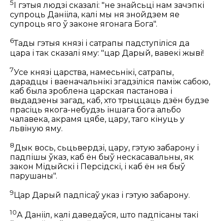
5
І гэтыя людзі сказалі: "не знайсьці нам зачэпкі
супроць Данііла, калі мы ня знойдзем яе
супроць яго ў законе ягонага Бога".
6
Тады гэтыя князі і сатрапы падступіліся да
цара і так сказалі яму: "цар Дарый, вавекі жыві!
7
Усе князі царства, намесьнікі, сатрапы,
дарадцы і ваеначальнікі згадзіліся паміж сабою,
каб была зроблена царская пастанова і
выдадзены загад, каб, хто трыццаць дзён будзе
прасіць якога-небудзь іншага бога альбо
чалавека, акрамя цябе, цару, таго кінуць у
львіную яму.
8
Дык вось, сьцьвердзі, цару, гэтую забарону і
падпішы ўказ, каб ён быў нескасавальны, як
закон Мідыйскі і Персідскі, і каб ён ня быў
парушаны".
9
Цар Дарый падпісаў указ і гэтую забарону.
10
А Данііл, калі даведаўся, што падпісаны такі