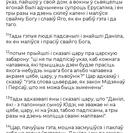
ўказ, пайшоў у свой дом; а вокны ў сьвяцёлцы
ягонай былі адчынены супроць Ерусаліма, і ён
тры разы на дзень схіляў калені і маліўся
свайму Богу і славіў Яго, як ён рабіў гэта і да
таго.
11
Тады гэтыя людзі падсачылі і знайшлі Данііла,
як ён маліўся і прасіў свайго Бога,
12
потым прыйшлі і сказалі цару пра царскую
забарону: "ці ня ты падпісаў указ, каб кожнага
чалавека, які трыццаць дзён будзе прасіць
якога-небудзь іншага бога альбо чалавека
акрамя цябе, цару, у львоўнік?" Цар адказаў і
сказаў: "гэта слова цьвёрдае, як закон Мідзянаў
і Персаў, што ня можа быць зьменены".
13
Тады адказвалі яны і сказалі цару, што "Данііл,
які - з палонных сыноў Юдэі, не зважае ні на
цябе, цару, ні на ўказ, табою падпісаны, а тры
разы на дзень моліцца сваімі малітвамі".
14
Цар, пачуўшы гэта, моцна засмуціўся і паклаў