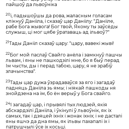
пайшоў да львоўніка
20
і, падышоўшы да рова, жаласным голасам
клікнуў Данііла, і сказаў цар Даніілу: "Данііле,
рабе Бога жывога! Бог твой, Якому ты заўсёды
служыш, ці мог цябе ўратаваць ад ільвоў?"
21
Тады Данііл сказаў цару: "цару, вавекі жыві!
22
Бог мой паслаў Свайго анёла і замкнуў пашчы
львам, і яны не пашкодзілі мне, бо я быў перад
Ім чысты, ды і перад табою, цару, я не зрабіў
злачынства".
23
Тады цар дужа ўзрадаваўся за яго і загадаў
падняць Данііла зь ямы; і ніякай пашкоды ня
знойдзена на ім, бо ён верыў у Бога свайго.
24
І загадаў цар, і прывялі тых людзей, якія
абскардзілі Данііла, і ўкінулі ў львоўнік, як іх
самых, так і дзяцей іхніх і жонак іхніх; і не дасталі
яны яшчэ да дна ямы, як ільвы пахапалі іх і
патрушчылі ўсе іх косьці.