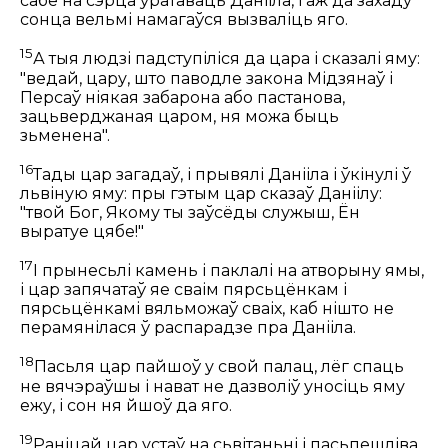
сабе на сэрца ўратаваць Данііла, і аж да захаду
сонца вельмі намагаўся вызваліць яго.
15
А тыя людзі падступіліся да цара і сказалі яму:
"ведай, цару, што паводле закона Мідзянаў і
Персаў ніякая забарона або пастанова,
зацьверджаная царом, ня можа быць
зьменена".
16
Тады цар загадаў, і прывялі Данііла і ўкінулі ў
львіную яму: пры гэтым цар сказаў Даніілу:
"твой Бог, Якому ты заўсёды служыш, Ён
выратуе цябе!"
17
І прынесьлі камень і паклалі на атворыну ямы,
і цар запячатаў яе сваім пярсьцёнкам і
пярсьцёнкамі вяльможаў сваіх, каб нішто не
перамянілася ў распарадзе пра Данііла.
18
Пасьля цар пайшоў у свой палац, лёг спаць
не вячэраўшы і нават не дазволіў уносіць яму
ежу, і сон ня йшоў да яго.
19
Раніцай цар устаў на сьвітаньні і пасьпешліва