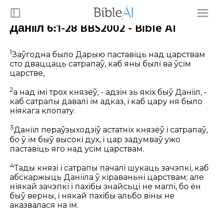
Данiiл 6:1-28 BBS2002 - Bible AI
1
Заўгодна было Дарыю паставіць над царствам
сто дваццаць сатрапаў, каб яны былі ва ўсім
царстве,
2
а над імі трох князёў, - адзін зь якіх быў Данііл, -
каб сатрапы давалі ім адказ, і каб цару ня было
ніякага клопату.
3
Данііл пераўзыходзіў астатніх князёў і сатрапаў,
бо ў ім быў высокі дух, і цар задумваў ужо
паставіць яго над усім царствам.
4
Тады князі і сатрапы пачалі шукаць зачэпкі, каб
абскаржыць Данііла ў кіраваньні царствам; але
ніякай зачэпкі і пахібы знайсьці не маглі, бо ён
быў верны, і някай пахібы альбо віны не
аказвалася на ім.