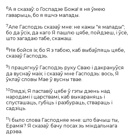
6
А я сказаў: о Госпадзе Божа! я ня ўмею
гаварыць, бо я яшчэ малады.
7
Але Гасподзь сказаў мне: не кажы "я малады";
бо да ўсіх, да каго Я пашлю цябе, пойдзеш, і ўсё,
што загадаю табе, скажаш.
8
Ня бойся іх; бо Я з табою, каб выбаўляць цябе,
сказаў Гасподзь.
9
І працягнуў Гасподзь руку Сваю і дакрануўся
да вуснаў маіх; і сказаў мне Гасподзь: вось, Я
ўклаў словы Мае ў вусны твае.
10
Глядзі, Я паставіў цябе ў гэты дзень над
народамі і царствамі, каб выкараняць і
спусташаць, губіць і разбураць, ствараць і
садзіць.
11
І было слова Гасподняе мне: што бачыш ты,
Ерамія? Я сказаў: бачу посах зь міндальнага
дрэва.