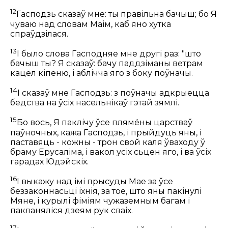
12
Гасподзь сказаў мне: ты правільна бачыш; бо Я
чуваю над словам Маім, каб яно хутка
спраўдзілася.
13
І было слова Гасподняе мне другі раз: "што
бачыш ты? Я сказаў: бачу паддзіманы ветрам
кацёл кіпеню, і аблічча яго з боку поўначы.
14
І сказаў мне Гасподзь: з поўначы адкрыецца
бедства на ўсіх насельнікаў гэтай зямлі.
15
Бо вось, Я паклічу ўсе плямёны царстваў
паўночных, кажа Гасподзь, і прыйдуць яны, і
паставяць - кожны - трон свой каля ўваходу ў
браму Ерусаліма, і вакол усіх сьцен яго, і ва ўсіх
гарадах Юдэйскіх.
16
І выкажу над імі прысуды Мае за ўсе
беззаконнасьці іхнія, за тое, што яны пакінулі
Мяне, і курылі фіміям чужаземным багам і
пакланяліся дзеям рук сваіх.
17