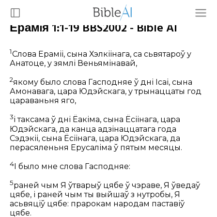
Ерамiя 1:1-19 BBS2002 - Bible AI
1
Слова Ераміі, сына Хэлкіінага, са сьвятароў у
Анатоце, у зямлі Веньямінавай,
2
якому было слова Гасподняе ў дні Ісаі, сына
Амонавага, цара Юдэйскага, у трынаццаты год
цараваньня яго,
3
і таксама ў дні Ёакіма, сына Ёсіінага, цара
Юдэйскага, да канца адзінаццатага года
Сэдэкіі, сына Ёсіінага, цара Юдэйскага, да
перасяленьня Ерусаліма ў пятым месяцы.
4
І было мне слова Гасподняе:
5
раней чым Я ўтварыў цябе ў чэраве, Я ўведаў
цябе, і раней чым ты выйшаў з нутробы, Я
асьвяціў цябе: прарокам народам паставіў
цябе.