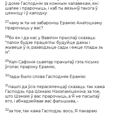
ў доме Гасподнім за кожным чалавекам, які
шалее і прарочыць, і каб ты вязьніў такога ў
цямніцу і ў калодку:
27
чаму ж ты не забароніш Ерамію Анатоцкаму
прарочыць у вас?
28
бо ён і да нас у Вавілон прыслаў сказаць:
"палон будзе працяглы: будуйце дамы і
жывеце ў іх, разводзьце сады і ежце плады зь
іх".
29
Калі Сафонія сьвятар прачытаў гэта пісьмо
ўголас прароку Ерамію,
30
тады было слова Гасподняе Ерамію:
31
пашлі да ўсіх перасяленцаў сказаць: так кажа
Гасподзь пра Шэмаію Нэхэламіцяніна: за тое,
што Шэмаія ў вас прарочыць, а Я не пасылаў
яго, і абнадзейвае вас фальшыва, -
32
за тое, так кажа Гасподзь: вось, Я пакараю