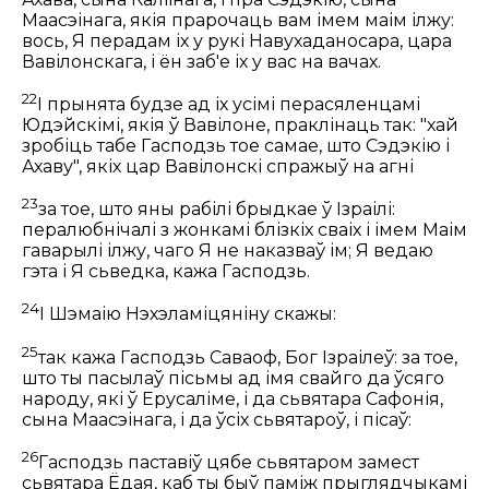
Маасэінага, якія прарочаць вам імем маім ілжу:
вось, Я перадам іх у рукі Навухаданосара, цара
Вавілонскага, і ён заб'е іх у вас на вачах.
22
І прынята будзе ад іх усімі перасяленцамі
Юдэйскімі, якія ў Вавілоне, праклінаць так: "хай
зробіць табе Гасподзь тое самае, што Сэдэкію і
Ахаву", якіх цар Вавілонскі спражыў на агні
23
за тое, што яны рабілі брыдкае ў Ізраілі:
пералюбнічалі з жонкамі блізкіх сваіх і імем Маім
гаварылі ілжу, чаго Я не наказваў ім; Я ведаю
гэта і Я сьведка, кажа Гасподзь.
24
І Шэмаію Нэхэламіцяніну скажы:
25
так кажа Гасподзь Саваоф, Бог Ізраілеў: за тое,
што ты пасылаў пісьмы ад імя свайго да ўсяго
народу, які ў Ерусаліме, і да сьвятара Сафонія,
сына Маасэінага, і да ўсіх сьвятароў, і пісаў:
26
Гасподзь паставіў цябе сьвятаром замест
сьвятара Ёдая, каб ты быў паміж прыглядчыкамі