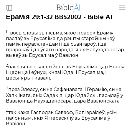
Ерамiя 29:1-32 BBS2002 - Bible AI
1
І вось словы зь пісьма, якое прарок Ерамія
паслаў зь Ерусаліма да рэшты старэйшынаў
паміж перасяленцамі і да сьвятароў, і да
прарокаў і да ўсяго народа, якіх Навухаданосар
вывеў зь Ерусаліма ў Вавілон,
2
пасьля таго, як выйшлі зь Ерусаліма цар Еханія
і царыца і еўнухі, князі Юдэі і Ерусаліма, і
цесьляры і кавалі,
3
праз Элеасу, сына Сафанавага, і Герамію, сына
Хэлкіінага, якіх Сэдэкія, цар Юдэйскі, пасылаў у
Вавілон да Наухаданосара, цара Вавілонскага:
4
так кажа Гасподзь Саваоф, Бог Ізраілеў, усім
палонным, якіх Я перасяліў зь Ерусаліма ў
Вавілон: