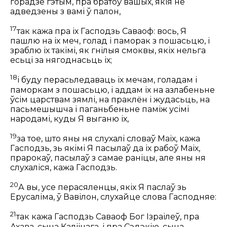
горадзе гэтым, пра братоў вашых, якія не
адведзены з вамі ў палон,
17
так кажа пра іх Гасподзь Саваоф: вось, Я
пашлю на іх меч, голад і паморак з пошасьцю, і
зраблю іх такімі, як гнілыя смоквы, якіх нельга
есьці за нягоднасьць іх;
18
і буду перасьледаваць іх мечам, голадам і
паморкам з пошасьцю, і аддам іх на азлабеньне
ўсім царствам зямлі, на праклён і жудасьць, на
пасьмешышча і паганьбеньне паміж усімі
народамі, куды Я выганю іх,
19
за тое, што яны ня слухалі словаў Маіх, кажа
Гасподзь, зь якімі Я пасылаў да іх рабоў Маіх,
прарокаў, пасылаў з самае раніцы, але яны ня
слухаліся, кажа Гасподзь.
20
А вы, усе перасяленцы, якіх Я паслаў зь
Ерусаліма, ў Вавілон, слухайце слова Гасподняе:
21
так кажа Гасподзь Саваоф Бог Ізраілеў, пра
Ахава, сына Каліінага, і пра Сэдэкію, сына