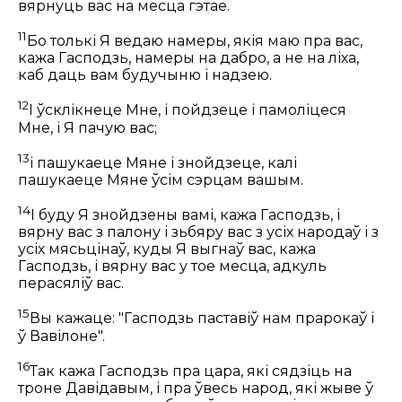
вярнуць вас на месца гэтае.
11
Бо толькі Я ведаю намеры, якія маю пра вас,
кажа Гасподзь, намеры на дабро, а не на ліха,
каб даць вам будучыню і надзею.
12
І ўсклікнеце Мне, і пойдзеце і памоліцеся
Мне, і Я пачую вас;
13
і пашукаеце Мяне і знойдзеце, калі
пашукаеце Мяне ўсім сэрцам вашым.
14
І буду Я знойдзены вамі, кажа Гасподзь, і
вярну вас з палону і зьбяру вас з усіх народаў і з
усіх мясьцінаў, куды Я выгнаў вас, кажа
Гасподзь, і вярну вас у тое месца, адкуль
перасяліў вас.
15
Вы кажаце: "Гасподзь паставіў нам прарокаў і
ў Вавілоне".
16
Так кажа Гасподзь пра цара, які сядзіць на
троне Давідавым, і пра ўвесь народ, які жыве ў