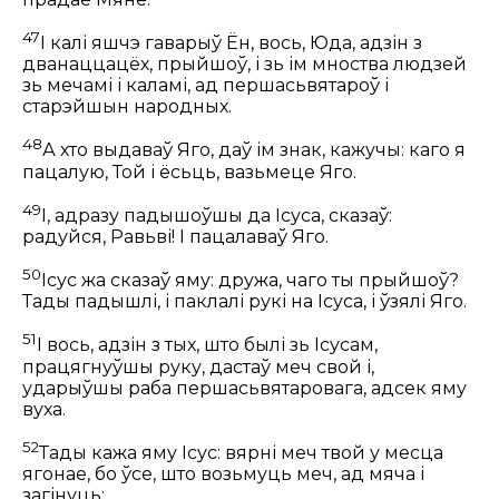
47
І калі яшчэ гаварыў Ён, вось, Юда, адзін з
дванаццацёх, прыйшоў, і зь ім мноства людзей
зь мечамі і каламі, ад першасьвятароў і
старэйшын народных.
48
А хто выдаваў Яго, даў ім знак, кажучы: каго я
пацалую, Той і ёсьць, вазьмеце Яго.
49
І, адразу падышоўшы да Ісуса, сказаў:
радуйся, Равьві! І пацалаваў Яго.
50
Ісус жа сказаў яму:
дружа, чаго ты прыйшоў?
Тады падышлі, і паклалі рукі на Ісуса, і ўзялі Яго.
51
І вось, адзін з тых, што былі зь Ісусам,
працягнуўшы руку, дастаў меч свой і,
ударыўшы раба першасьвятаровага, адсек яму
вуха.
52
Тады кажа яму Ісус:
вярні меч твой у месца
ягонае, бо ўсе, што возьмуць меч, ад мяча і
загінуць;