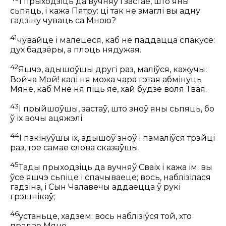
І прыходзіць да вучняў і застае, што яны
сьпяць, і кажа Пятру:
ці так не змаглі вы адну
гадзіну чуваць са Мною?
41
чувайце і малецеся, каб не паддацца спакусе:
дух бадзёры, а плоць нядужая.
42
Яшчэ, адышоўшы другі раз, маліўся, кажучы:
Войча Мой! калі ня можа чара гэтая абмінуць
Мяне, каб Мне ня піць яе, хай будзе воля Твая.
43
І прыйшоўшы, застаў, што зноў яны сьпяць, бо
ў іх вочы ацяжэлі.
44
І пакінуўшы іх, адышоў зноў і памаліўся трэйці
раз, тое самае слова сказаўшы.
45
Тады прыходзіць да вучняў Сваіх і кажа ім:
вы
ўсе яшчэ сьпіце і спачываеце; вось, наблізілася
гадзіна, і Сын Чалавечы аддаецца ў рукі
грэшнікаў;
46
устаньце, хадзем: вось наблізіўся той, хто
прадае Мяне.