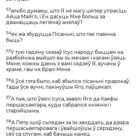
53
альбо думаеш, што Я не магу цяпер упрасіць
Айца Майго, і Ён дасьць Мне больш за
дванаццаць легіёнаў анёлаў?
54
як жа збудуцца Пісаньні, што так павінна
быць?
55
У тую гадзіну сказаў Ісус народу:
быццам на
разбойніка выйшлі вы зь мечамі і каламі ўзяць
Мяне; кожны дзень з вамі сядзеў Я, вучачы ў
храме, і вы ня бралі Мяне.
56
А ўсё гэта было, каб збыліся пісаньні прарокаў.
Тады ўсе вучні, пакінуўшы Яго, паўцякалі.
57
А тыя, што ўзялі Ісуса, завялі Яго да Каяфы
першасьвятара, куды сабраліся кніжнікі і
старэйшыны.
58
А Пётр ішоў сьледам за Ім зводдаль, да двара
першасьвятаровага і ўвайшоўшы ў сярэдзіну,
сеў са слугамі, каб бачыць канец.