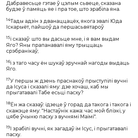
Дабравесьце гэтае ў цэлым сьвеце, сказана
будзе ў памяць яе і пра тое, што зрабіла яна.
14
Тады адзін з дванаццацёх, якога звалі Юда
Іскарыёт, пайшоў да першасьвятароў
15
і сказаў: што вы дасьце мне, і я вам выдам
Яго? Яны прапанавалі яму трыццаць
срэбранікаў;
16
і з таго часу ён шукаў зручнай нагоды выдаць
Яго.
17
У першы ж дзень праснакоў прыступілі вучні
да Ісуса і сказалі яму: дзе хочаш, каб мы
прыгатавалі Табе есьці пасху?
18
Ён жа сказаў:
ідзеце ў горад да такога і такога і
скажэце яму: "Настаўнік кажа: час мой блізкі, у
цябе ўчыню пасху з вучнямі Маімі".
19
І зрабілі вучні, як загадаў ім Ісус, і прыгатавалі
пасху.