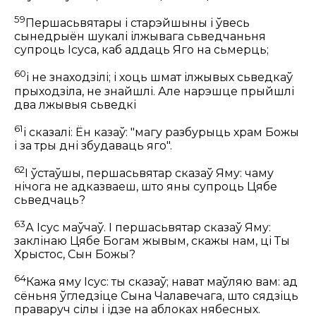
59
Першасьвятары і старэйшыны і ўвесь
сынедрыён шукалі ілжывага сьведчаньня
супроць Ісуса, каб аддаць Яго на сьмерць;
60
і не знаходзілі; і хоць шмат ілжывых сьведкаў
прыходзіла, не знайшлі. Але нарэшце прыйшлі
два лжывыя сьведкі
61
і сказалі: Ён казаў: "магу разбурыць храм Божы
і за тры дні збудаваць яго".
62
І ўстаўшы, першасьвятар сказаў Яму: чаму
нічога не адказваеш, што яны супроць Цябе
сьведчаць?
63
А Ісус маўчаў. І першасьвятар сказаў Яму:
заклінаю Цябе Богам жывым, скажы нам, ці Ты
Хрыстос, Сын Божы?
64
Кажа яму Ісус:
ты сказаў; нават маўляю вам: ад
сёньня ўгледзіце Сына Чалавечага, што сядзіць
праваруч сілы і ідзе на аблоках нябесных.