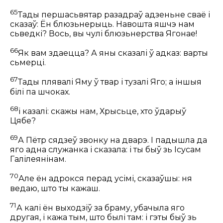
65
Тады першасьвятар разадраў адзеньне сваё і
сказаў: Ён блюзьнерыць. Навошта яшчэ нам
сьведкі? Вось, вы чулі блюзьнерства Ягонае!
66
Як вам здаецца? А яны сказалі ў адказ: варты
сьмерці.
67
Тады плявалі Яму ў твар і тузалі Яго; а іншыя
білі па шчоках.
68
і казалі: скажы нам, Хрысьце, хто ўдарыў
Цябе?
69
А Пётр сядзеў звонку на дварэ. І падышла да
яго адна служанка і сказала: і ты быў зь Ісусам
Галілеянінам.
70
Але ён адрокся перад усімі, сказаўшы: ня
ведаю, што ты кажаш.
71
А калі ён выходзіў за браму, убачыла яго
другая, і кажа тым, што былі там: і гэты быў зь