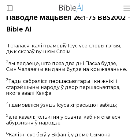
Паводле Мацьвея 26:1-75 BBS2002 -
Bible AI
1
І сталася: калі прамовіў Ісус усе словы гэтыя,
дык сказаў вучням Сваім:
2
вы ведаеце, што праз два дні Пасха будзе, і
Сын Чалавечы выданы будзе на крыжаваньне.
3
Тады сабраліся першасьвятары і кніжнікі і
старэйшыны народу ў двор першасьвятара,
якога звалі Каяфа,
4
і дамовіліся ўзяць Ісуса хітрасьцю і забіць;
5
але казалі: толькі ня ў сьвята, каб ня сталася
абурэньня ў народзе.
6
Калі ж Ісус быў у Віфаніі, у доме Сымона