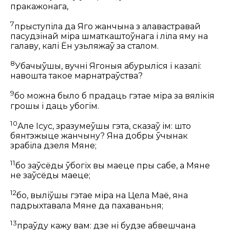
пракажонага,
7
прыступіла да Яго жанчына з алавастравай
пасудзінай міра шматкаштоўнага і ліла яму на
галаву, калі Ён узьляжаў за сталом.
8
Убачыўшы, вучні Ягоныя абурыліся і казалі:
навошта такое марнатраўства?
9
бо можна было б прадаць гэтае міра за вялікія
грошы і даць убогім.
10
Але Ісус, зразумеўшы гэта, сказаў ім:
што
бянтэжыце жанчыну? Яна добры ўчынак
зрабіла дзеля Мяне;
11
бо заўсёды ўбогіх вы маеце пры сабе, а Мяне
не заўсёды маеце;
12
бо, выліўшы гэтае міра на Цела Маё, яна
падрыхтавала Мяне да пахаваньня;
13
праўду кажу вам: дзе ні будзе абвешчана