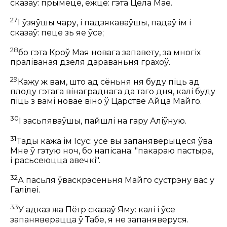
сказаў: прымеце, ежце:
гэта Цела Маё.
27
І ўзяўшы чару, і падзякаваўшы, падаў ім і
сказаў:
пеце зь яе ўсе;
28
бо гэта Кроў Мая новага запавету, за многіх
праліваная дзеля дараваньня грахоў.
29
Кажу ж вам, што ад сёньня ня буду піць ад
плоду гэтага вінаграднага да таго дня, калі буду
піць з вамі новае віно ў Царстве Айца Майго.
30
І засьпяваўшы, пайшлі на гару Аліўную.
31
Тады кажа ім Ісус:
усе вы запаняверыцеся ўва
Мне ў гэтую ноч, бо напісана:
"пакараю пастыра,
і расьсеюцца авечкі".
32
А пасьля ўваскрэсеньня Майго сустрэну вас у
Галілеі.
33
У адказ жа Пётр сказаў Яму: калі і ўсе
запаняверацца ў Табе, я не запаняверуся.