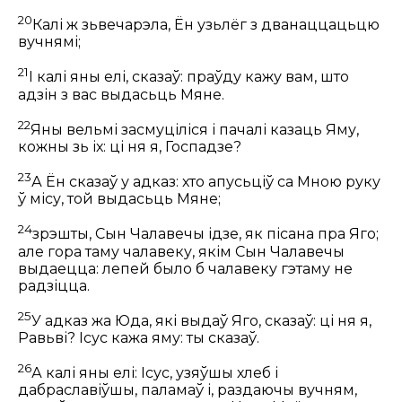
20
Калі ж зьвечарэла, Ён узьлёг з дванаццацьцю
вучнямі;
21
І калі яны елі, сказаў:
праўду кажу вам, што
адзін з вас выдасьць Мяне.
22
Яны вельмі засмуціліся і пачалі казаць Яму,
кожны зь іх: ці ня я, Госпадзе?
23
А Ён сказаў у адказ:
хто апусьціў са Мною руку
ў місу, той выдасьць Мяне;
24
зрэшты, Сын Чалавечы ідзе, як пісана пра Яго;
але гора таму чалавеку, якім Сын Чалавечы
выдаецца: лепей было б чалавеку гэтаму не
радзіцца.
25
У адказ жа Юда, які выдаў Яго, сказаў: ці ня я,
Равьві? Ісус кажа яму:
ты сказаў.
26
А калі яны елі: Ісус, узяўшы хлеб і
дабраславіўшы, паламаў і, раздаючы вучням,