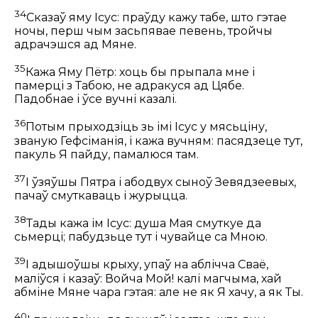
34
Сказаў яму Ісус:
праўду кажу табе, што гэтае
ночы, перш чым засьпявае певень, тройчы
адрачэшся ад Мяне.
35
Кажа Яму Пётр: хоць бы прыпала мне і
памерці з Табою, не адракуся ад Цябе.
Падобнае і ўсе вучні казалі.
36
Потым прыходзіць зь імі Ісус у мясьціну,
званую Гефсіманія, і кажа вучням:
пасядзеце тут,
пакуль Я пайду, памалюся там.
37
І ўзяўшы Пятра і абодвух сыноў Зевядзеевых,
пачаў смуткаваць і журыцца.
38
Тады кажа ім Ісус:
душа Мая смуткуе да
сьмерці; пабудзьце тут і чувайце са Мною.
39
І адышоўшы крыху, упаў на аблічча Сваё,
маліўся і казаў:
Войча Мой! калі магчыма, хай
абміне Мяне чара гэтая: але не як Я хачу, а як Ты.
40