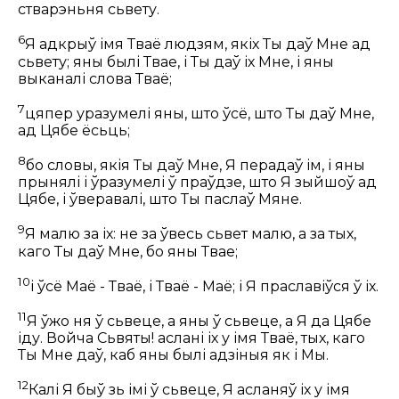
стварэньня сьвету.
6
Я адкрыў імя Тваё людзям, якіх Ты даў Мне ад
сьвету; яны былі Твае, і Ты даў іх Мне, і яны
выканалі слова Тваё;
7
цяпер уразумелі яны, што ўсё, што Ты даў Мне,
ад Цябе ёсьць;
8
бо словы, якія Ты даў Мне, Я перадаў ім, і яны
прынялі і ўразумелі ў праўдзе, што Я зыйшоў ад
Цябе, і ўверавалі, што Ты паслаў Мяне.
9
Я малю за іх: не за ўвесь сьвет малю, а за тых,
каго Ты даў Мне, бо яны Твае;
10
і ўсё Маё - Тваё, і Тваё - Маё; і Я праславіўся ў іх.
11
Я ўжо ня ў сьвеце, а яны ў сьвеце, а Я да Цябе
іду. Войча Сьвяты! аслані іх у імя Тваё, тых, каго
Ты Мне даў, каб яны былі адзіныя як і Мы.
12
Калі Я быў зь імі ў сьвеце, Я асланяў іх у імя