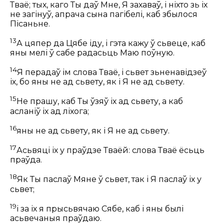
Тваё; тых, каго Ты даў Мне, Я захаваў, і ніхто зь іх
не загінуў, апрача сына пагібелі, каб збылося
Пісаньне.
13
А цяпер да Цябе іду, і гэта кажу ў сьвеце, каб
яны мелі ў сабе радасьць Маю поўную.
14
Я перадаў ім слова Тваё, і сьвет зьненавідзеў
іх, бо яны не ад сьвету, як і Я не ад сьвету.
15
Не прашу, каб Ты ўзяў іх ад сьвету, а каб
асланіў іх ад ліхога;
16
яны не ад сьвету, як і Я не ад сьвету.
17
Асьвяці іх у праўдзе Тваёй: слова Тваё ёсьць
праўда.
18
Як Ты паслаў Мяне ў сьвет, так і Я паслаў іх у
сьвет;
19
і за іх я прысьвячаю Сябе, каб і яны былі
асьвечаныя праўдаю.