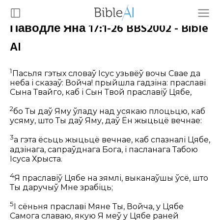
Паводле Яна 17:1-26 BBS2002 - Bible
AI
1
Пасьля гэтых словаў Ісус узьвёў вочы Свае да
неба і сказаў:
Войча! прыйшла гадзіна: праславі
Сына Твайго, каб і Сын Твой праславіў Цябе,
2
бо Ты даў Яму ўладу над усякаю плоцьцю, каб
усяму, што Ты даў Яму, даў Ён жыцьцё вечнае:
3
а гэта ёсьць жыцьцё вечнае, каб спазналі Цябе,
адзінага, сапраўднага Бога, і пасланага Табою
Ісуса Хрыста.
4
Я праславіў Цябе на зямлі, выканаўшы ўсё, што
Ты даручыў Мне зрабіць;
5
І сёньня праславі Мяне Ты, Войча, у Цябе
Самога славаю, якую Я меў у Цябе раней