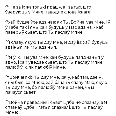
20
Не за іх жа толькі прашу, а і за тых, што
ўверуюць у Мяне паводле слова іхнага:
21
хай будзе ўсё адзінае: як Ты, Войча, ува Мне, і Я
ў Табе, так і яны хай будуць у Нас адзіна, - каб
паверыў сьвет, што Ты паслаў Мяне.
22
І славу, якую Ты даў Мне, Я даў ім: хай будуць
адзіныя, як Мы адзіныя.
23
Я ў іх, і Ты ўва Мне; хай будуць паяднаныя ў
адно, і хай уведае сьвет, што Ты паслаў Мяне і
палюбіў іх, як палюбіў Мяне.
24
Войча! якіх Ты даў Мне, хачу, каб там, дзе Я, і
яны былі са Мною, хай бачаць славу Маю, якую
Ты даў Мне, бо палюбіў Мяне раней, чым
пачаўся сьвет;
25
Войча праведны! і сьвет Цябе не спазнаў; а Я
спазнаў Цябе, і гэтыя спазналі, што Ты паслаў
Мяне;