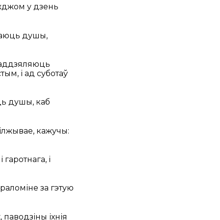
жджом у дзень
ядаюць душы,
 аддзяляюць
ым, і ад суботаў
ць душы, каб
ілжывае, кажучы:
гаротнага, і
праломіне за гэтую
 паводзіны іхнія