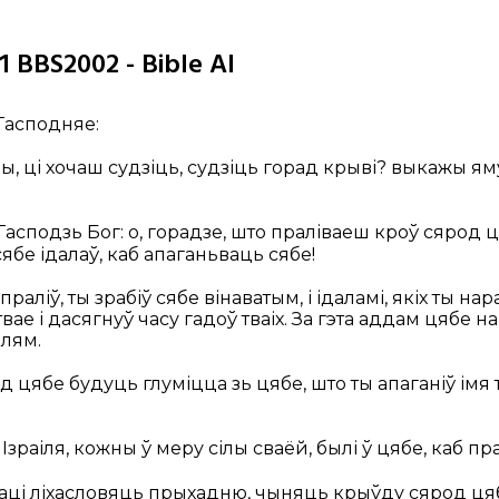
31 BBS2002 - Bible AI
 Гасподняе:
чы, ці хочаш судзіць, судзіць горад крыві? выкажы ям
 Гасподзь Бог: о, горадзе, што праліваеш кроў сярод ц
сябе ідалаў, каб апаганьваць сябе!
аліў, ты зрабіў сябе вінаватым, і ідаламі, якіх ты нара
і твае і дасягнуў часу гадоў тваіх. За гэта аддам цябе 
млям.
 ад цябе будуць глуміцца зь цябе, што ты апаганіў імя 
 Ізраіля, кожны ў меру сілы сваёй, былі ў цябе, каб пр
маці ліхасловяць прыхадню, чыняць крыўду сярод цябе