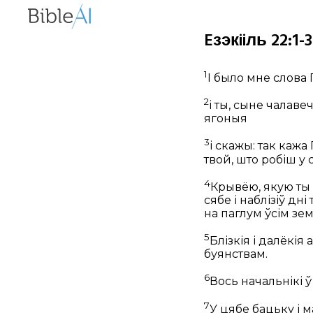
Eзэкiiль 22:1-
1
І было мне слова
2
і ты, сыне чалаве
ягоныя
3
і скажы: так кажа
твой, што робіш у 
4
Крывёю, якую ты пр
сябе і наблізіў дн
на паглум ўсім зе
5
Блізкія і далёкія
буянствам.
6
Вось начальнікі ў
7
У цябе бацьку і 