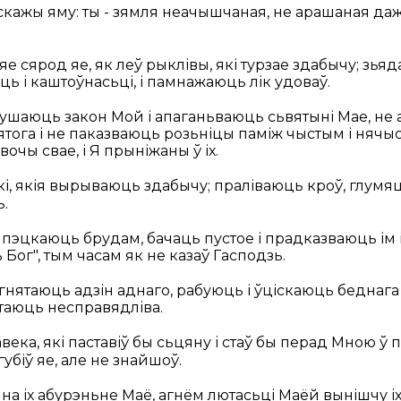
скажы яму: ты - зямля неачышчаная, не арашаная да
е сярод яе, як леў рыклівы, які турзае здабычу; зь
ь і каштоўнасьці, і памнажаюць лік удоваў.
ушаюць закон Мой і апаганьваюць сьвятыні Мае, не
ятога і не паказваюць розьніцы паміж чыстым і нячыст
вочы свае, і Я прыніжаны ў іх.
ўкі, якія вырываюць здабычу; праліваюць кроў, глумя
.
ё пэцкаюць брудам, бачаць пустое і прадказваюць ім 
 Бог", тым часам як не казаў Гасподзь.
нятаюць адзін аднаго, рабуюць і ўціскаюць беднага і 
аюць несправядліва.
авека, які паставіў бы сьцяну і стаў бы перад Мною ў 
губіў яе, але не знайшоў.
а іх абурэньне Маё, агнём лютасьці Маёй вынішчу іх,