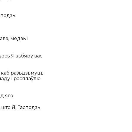
сподзь.
ава, медзь і
вось Я зьбяру вас
а, каб разьдзьмуць
кладу і расплаўлю
д яго.
 што Я, Гасподзь,