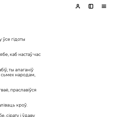
у ўсе гідоты
ябе, каб настаў час
біў, ты апаганіў
на сьмех народам,
тваё, праславіўся
аліваць кроў.
, сірату і ўдаву