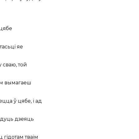
 цябе
тасьці яе
 сваю, той
там вымагаеш
цца ў цябе, і ад
будуць дзеяць
ц гідотам тваім