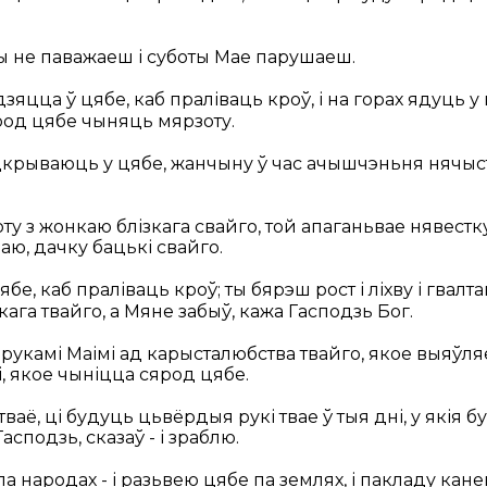
ы не паважаеш і суботы Мае парушаеш.
зяцца ў цябе, каб праліваць кроў, і на горах ядуць у
род цябе чыняць мярзоту.
адкрываюць у цябе, жанчыну ў час ачышчэньня нячыс
ту з жонкаю блізкага свайго, той апаганьвае нявестку
аю, дачку бацькі свайго.
ябе, каб праліваць кроў; ты бярэш рост і ліхву і гвал
кага твайго, а Мяне забыў, кажа Гасподзь Бог.
ў рукамі Маімі ад карысталюбства твайго, якое выяўляе
, якое чыніцца сярод цябе.
 тваё, ці будуць цьвёрдыя рукі твае ў тыя дні, у якія 
асподзь, сказаў - і зраблю.
а народах - і разьвею цябе па землях, і пакладу кане