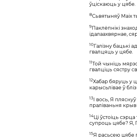
ўціскаюць у цябе.
8
Сьвятыняў Маіх т
9
Паклёпнікі знаход
ідалаахвярнае, ся
10
Галізну бацькі 
гвалцяць у цябе.
11
Той чыніць мярзо
гвалціць сястру св
12
Хабар бяруць у ц
карысьлівае ў бліз
13
І вось, Я плясну
праліваньня крыві
14
Ці ўстоіць сэрца
супроць цябе? Я, Г
15
Я расьсею цябе п