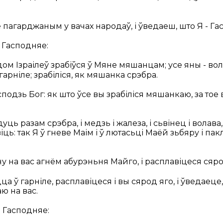
е пагарджаным у вачах народаў, і ўведаеш, што Я - Га
 Гасподняе:
ом Ізраілеў зрабіўся ў Мяне мяшанцам; усе яны - вол
 гарніле; зрабіліся, як мяшанка срэбра.
сподзь Бог: як што ўсе вы зрабіліся мяшанкаю, за тое 
дуць разам срэбра, і медзь і жалеза, і сьвінец і волав
авіць: так Я ў гневе Маім і ў лютасьці Маёй зьбяру і па
ну на вас агнём абурэньня Майго, і расплавіцеся сяро
ца ў гарніле, расплавіцеся і вы сярод яго, і ўведаеце,
ю на вас.
а Гасподняе: