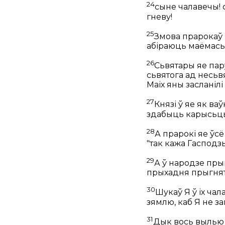
24
сыне чалавечы! 
гневу!
25
Змова прарокаў я
абіраюць маёмасьц
26
Сьвятары яе пар
сьвятога ад несьв
Маіх яны засланілі 
27
Князі ў яе як ва
здабыць карысьць
28
А прарокі яе ўс
"так кажа Гасподзь
29
А ў народзе прыг
прыхадня прыгнят
30
Шукаў Я ў іх чал
зямлю, каб Я не за
31
Дык вось вылью н