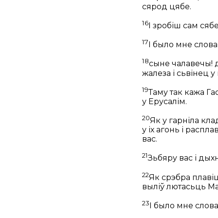
сярод цябе.
16
І зробіш сам сяб
17
І было мне слова
18
сыне чалавечы! д
жалеза і сьвінец у
19
Таму так кажа Га
у Ерусалім.
20
Як у гарніла кла
у іх агонь і распл
вас.
21
Зьбяру вас і дых
22
Як срэбра плавіц
выліў лютасьць Ма
23
І было мне слов