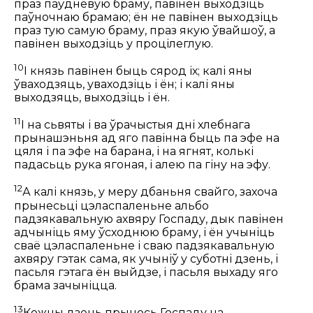
праз паўднёвую браму, павінен выходзіць
паўночнаю брамаю; ён не павінен выходзіць
праз тую самую браму, праз якую ўвайшоў, а
павінен выходзіць у процілеглую.
10
І князь павінен быць сярод іх; калі яны
ўваходзяць, уваходзіць і ён; і калі яны
выходзяць, выходзіць і ён.
11
І на сьвяты і ва ўрачыстыя дні хлебнага
прынашэньня ад яго павінна быць па эфе на
цяля і па эфе на барана, і на ягнят, колькі
падасьць рука ягоная, і алею па гіну на эфу.
12
А калі князь, у меру дбаньня свайго, захоча
прынесьці цэласпаленьне альбо
падзякавальную ахвяру Госпаду, дык павінен
адчыніць яму ўсходнюю браму, і ён учыніць
сваё цэласпаленьне і сваю падзякавальную
ахвяру гэтак сама, як учыніў у суботні дзень, і
пасьля гэтага ён выйдзе, і пасьля выхаду яго
брама зачыніцца.
13
Кожны дзень прынось Госпаду на