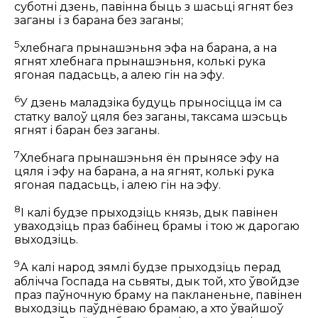
суботні дзень, павінна быць з шасьці ягнят без
заганы і з барана без заганы;
5
хлебнага прынашэньня эфа на барана, а на
ягнят хлебнага прынашэньня, колькі рука
ягоная падасьць, а алею гін на эфу.
6
У дзень маладзіка будуць прыносіцца ім са
статку валоў цяля без заганы, таксама шэсьць
ягнят і баран без заганы.
7
Хлебнага прынашэньня ён прынясе эфу на
цяля і эфу на барана, а на ягнят, колькі рука
ягоная падасьць, і алею гін на эфу.
8
І калі будзе прыходзіць князь, дык павінен
уваходзіць праз бабінец брамы і тою ж дарогаю
выходзіць.
9
А калі народ зямлі будзе прыходзіць перад
аблічча Госпада на сьвяты, дык той, хто ўвойдзе
праз паўночную браму на пакланеньне, павінен
выходзіць паўднёваю брамаю, а хто ўвайшоў