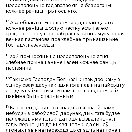
цэласпаленьне гадавалае ягня без заганы;
кожнае раніцы прынось яго.
14
А хлебнага прынашэньня дадавай да яго
кожнае раніцы шостую частку эфы і алею
трэцюю частку гіна, каб распусьціць муку; такая
вечная пастанова пра хлебнае прынашэньне
Госпаду, назаўсёды.
15
Хай прыносяць на цэласпаленьне ягня і
хлебнае прынашэньне і алей кожнае раніцы
пастаянна.
16
Так кажа Гасподзь Бог: калі князь дае каму з
сыноў сваіх дарунак, дык гэта павінна пайсьці ў
спадчыну і ягоным сынам; гэта валоданьне іх
павінна быць спадчынным.
17
Калі ж ён дасьць са спадчыны сваёй каму-
небудзь з рабоў свой дарунак, дык гэта будзе
належаць яму толькі да году вызваленьня, і
тады вернецца да князя. Толькі да сыноў
ягоных павінна пераходзіць спадчына ягоная.