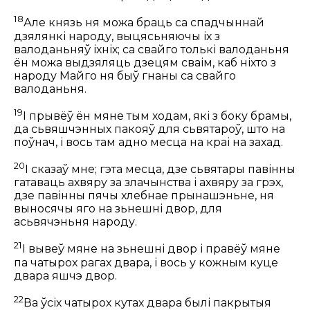
18
Але князь ня можа браць са спадчыннай
дзялянкі народу, выцясьняючы іх з
валоданьняў іхніх; са свайго толькі валоданьня
ён можа выдзяляць дзецям сваім, каб ніхто з
народу Майго ня быў гнаны са свайго
валоданьня.
19
І прывёў ён мяне тым ходам, які з боку брамы,
да сьвяшчэнных пакояў для сьвятароў, што на
поўнач, і вось там адно месца на краі на захад.
20
І сказаў мне; гэта месца, дзе сьвятары павінны
гатаваць ахвяру за злачынства і ахвяру за грэх,
дзе павінны пячы хлебнае прынашэньне, ня
выносячы яго на зьнешні двор, для
асьвячэньня народу.
21
І вывеў мяне на зьнешні двор і правёў мяне
па чатырох рагах двара, і вось у кожным куце
двара яшчэ двор.
22
Ва ўсіх чатырох кутах двара былі пакрытыя