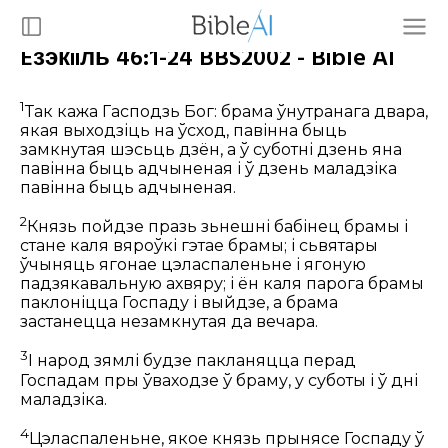
Eзэкiiль 46:1-24 BBS2002 - Bible AI
1
Так кажа Гасподзь Бог: брама ўнутранага двара,
якая выходзіць на ўсход, павінна быць
замкнутая шэсьць дзён, а ў суботні дзень яна
павінна быць адчыненая і ў дзень маладзіка
павінна быць адчыненая.
2
Князь пойдзе празь зьнешні бабінец брамы і
стане каля вяроўкі гэтае брамы; і сьвятары
ўчыняць ягонае цэласпаленьне і ягоную
падзякавальную ахвяру; і ён каля парога брамы
паклоніцца Госпаду і выйдзе, а брама
застанецца незамкнутая да вечара.
3
І народ зямлі будзе пакланяцца перад
Госпадам пры ўваходзе ў браму, у суботы і ў дні
маладзіка.
4
Цэласпаленьне, якое князь прынясе Госпаду ў