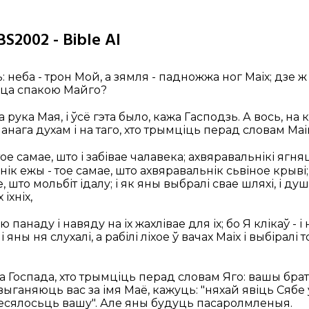
BS2002 - Bible AI
: неба - трон Мой, а зямля - падножжа ног Маіх; дзе 
сца спакою Майго?
а рука Мая, і ўсё гэта было, кажа Гасподзь. А вось, на 
анага духам і на таго, хто трымціць перад словам Маі
тое самае, што і забівае чалавека; ахвяравальнікі ягняц
нік ежы - тое самае, што ахвяравальнік сьвіное крыві;
, што мольбіт ідалу; і як яны выбралі свае шляхі, і душ
іхніх,
ю панаду і навяду на іх жахлівае для іх; бо Я клікаў - і
і яны ня слухалі, а рабілі ліхое ў вачах Маіх і выбіралі 
 Госпада, хто трымціць перад словам Яго: вашы брат
выганяюць вас за імя Маё, кажуць: "няхай явіць Сябе ў
весялосьць вашу". Але яны будуць пасаролмленыя.