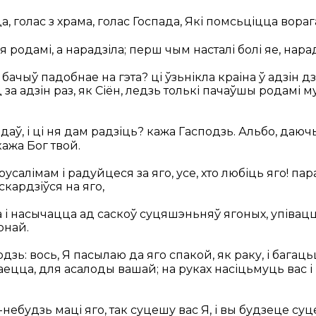
а, голас з храма, голас Госпада, Які помсьціцца вораг
родамі, а нарадзіла; перш чым насталі болі яе, нарад
о бачыў падобнае на гэта? ці ўзьнікла краіна ў адзін д
за адзін раз, як Сіён, ледзь толькі пачаўшы родамі м
даў, і ці ня дам радзіць? кажа Гасподзь. Альбо, даючы
ажа Бог твой.
усалімам і радуйцеся за яго, усе, хто любіць яго! па
скардзіўся на яго,
 і насычацца ад саскоў суцяшэньняў ягоных, упівацц
онай.
дзь: вось, Я пасылаю да яго спакой, як раку, і багац
ваецца, для асалоды вашай; на руках насіцьмуць вас і
небудзь маці яго, так суцешу вас Я, і вы будзеце су