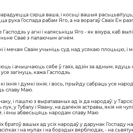
і парадуецца сэрца ваша, і косьці вашыя расьцьвітуць
іцца рука Госпада рабам Яго, а на ворагаў Сваіх Ён ра
Гасподзь у агні і калясьніцы Яго - як віхура, каб выл
аньне Сваё з палаючым агнём.
ні і мечам Сваім учыніць суд над усякаю плоцьцю, і м
аюць і ачышчаюць сябе ў гаях, адзін за адным, ядуць 
 усе загінуць, кажа Гасподзь.
 іхнія і думкі іхнія; і вось, прыйду сабраць усе народ
ць славу Маю.
знаку, і пашлю з выратаваных ад іх да народаў: у Тарсіс,
лук, у Тубалу і Явану, на далёкія астравы, якія ня чул
й; і яны абвесьцяць народам славу Маю
іх братоў вашых ад усіх народаў у дарунак Госпаду на
насілках і на мулах і на борздых вярблюдах, - на сьвяту