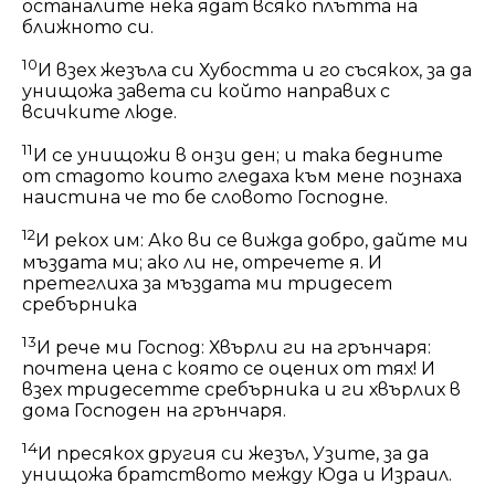
останалите нека ядат всяко плътта на
ближното си.
10
И взех жезъла си Хубостта и го съсякох, за да
унищожа завета си който направих с
всичките люде.
11
И се унищожи в онзи ден; и така бедните
от стадото които гледаха към мене познаха
наистина че то бе словото Господне.
12
И рекох им: Ако ви се вижда добро, дайте ми
мъздата ми; ако ли не, отречете я. И
претеглиха за мъздата ми тридесет
сребърника
13
И рече ми Господ: Хвърли ги на грънчаря:
почтена цена с която се оцених от тях! И
взех тридесетте сребърника и ги хвърлих в
дома Господен на грънчаря.
14
И пресякох другия си жезъл, Узите, за да
унищожа братството между Юда и Израил.