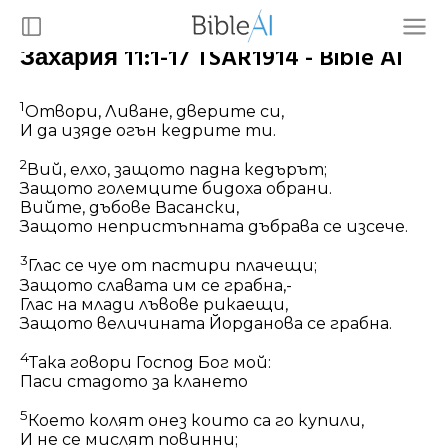
Захария 11:1-17 TSAR1914 - Bible AI
1
Отвори, Ливане, дверите си,
И да изяде огън кедрите ти.
2
Вий, елхо, защото падна кедърът;
Защото големците бидоха обрани.
Вийте, дъбове Васански,
Защото непристъпната дъбрава се изсече.
3
Глас се чуе от пастири плачещи;
Защото славата им се грабна,-
Глас на млади лъвове рикаещи,
Защото величината Йорданова се грабна.
4
Така говори Господ Бог мой:
Паси стадото за клането
5
Което колят онез които са го купили,
И не се мислят повинни;