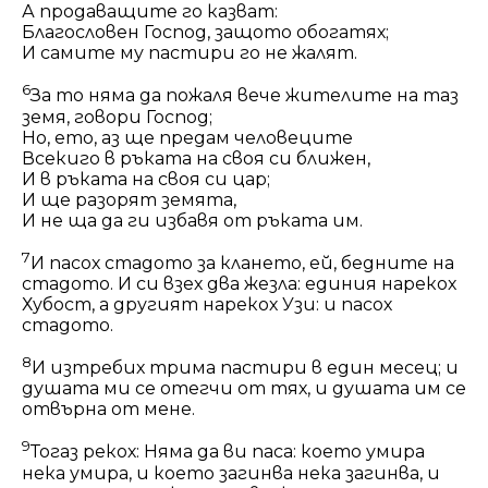
А продаващите го казват:
Благословен Господ, защото обогатях;
И самите му пастири го не жалят.
6
За то няма да пожаля вече жителите на таз
земя, говори Господ;
Но, ето, аз ще предам человеците
Всекиго в ръката на своя си ближен,
И в ръката на своя си цар;
И ще разорят земята,
И не ща да ги избавя от ръката им.
7
И пасох стадото за клането, ей, бедните на
стадото. И си взех два жезла: единия нарекох
Хубост, а другият нарекох Узи: и пасох
стадото.
8
И изтребих трима пастири в един месец; и
душата ми се отегчи от тях, и душата им се
отвърна от мене.
9
Тогаз рекох: Няма да ви паса: което умира
нека умира, и което загинва нека загинва, и