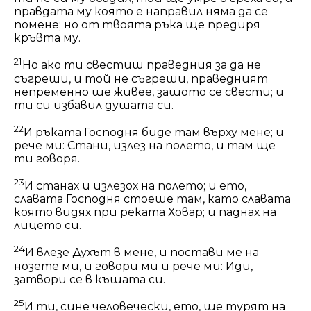
правдата му която е направил няма да се
помене; но от твоята ръка ще предиря
кръвта му.
21
Но ако ти свестиш праведния за да не
съгреши, и той не съгреши, праведният
непременно ще живее, защото се свести; и
ти си избавил душата си.
22
И ръката Господня биде там върху мене; и
рече ми: Стани, излез на полето, и там ще
ти говоря.
23
И станах и излезох на полето; и ето,
славата Господня стоеше там, като славата
която видях при реката Ховар; и паднах на
лицето си.
24
И влезе Духът в мене, и постави ме на
нозете ми, и говори ми и рече ми: Иди,
затвори се в къщата си.
25
И ти, сине человечески, ето, ще турят на