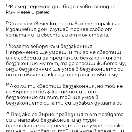
16
И след седемте дни биде слово Господне
към мене и рече:
17
Сине человечески, поставих те страж над
Израилевия дом: слушай прочее слово от
устата ми, и свести ги от моя страна.
18
Когато говоря към беззаконния:
Непременно ще умреш, и ти го не свестиш,
и не говориш да предпазиш беззаконния от
беззаконния му път, та да спасиш живота му,
онзи беззаконник ще умре в беззаконието си;
но от твоята ръка ще предиря кръвта му.
19
Ако ли ти свестиш беззаконния, но той не
се върне от беззаконието си и от
беззаконния си път, той ще умре в
беззаконието си; а ти си избавил душата си.
20
Пак, ако се върне праведният от правдата
си и направи беззаконие, и аз туря
претикание пред него, той ще умре: понеже
ти не си му обадил, той ще умре в греха си, и