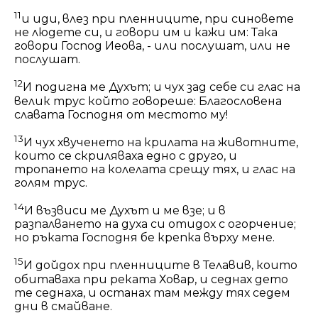
11
и иди, влез при пленниците, при синовете
не людете си, и говори им и кажи им: Така
говори Господ Иеова, - или послушат, или не
послушат.
12
И подигна ме Духът; и чух зад себе си глас на
велик трус
който говореше
: Благословена
славата Господня от местото му!
13
И
чух
хвученето на крилата на животните,
които се скриляваха едно с друго, и
тропането на колелата срещу тях, и глас на
голям трус.
14
И възвиси ме Духът и ме взе; и в
разпалването на духа си отидох с огорчение;
но ръката Господня бе крепка върху мене.
15
И дойдох при пленниците в Телавив, които
обитаваха при реката Ховар, и седнах дето
те седнаха, и останах там между тях седем
дни в смайване.