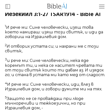
Иезекиил 3:1-27 TSAR1914 - Bible AI
1
И рече ми: Сине человечески, изяш това
което намираш: изяш този свитък, и иди да
говориш на Израилевия дом.
2
И отворих устата си; и нахрани ме с този
свитък,
3
и рече ми: Сине человечески, нека яде
коремът ти, и нека се наситят чревата ти
от този свитък които ти давам аз. И изядох
го
; и стана в устата ми като мед от сладост.
4
И рече ми: Сине человечески, иди, влез в
Израилевия дом, и говори думите ми на тях.
5
Защото не се проваждаш при люде
мъчноречиви и тежкоезични,
но
при
Израилевия дом, -