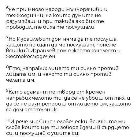
6
не при много народи мъчноречиви и
тежкоезични, на които думите не
разумяваш; и при такива ако бих те
проводил, те биха те послушали.
7
Но Израилевът дом няма да те послуша,
защото не щат да ме послушат; понеже
всичкий Израилев дом е жестокочелест и
жестокосърдечен.
8
Ето, направих лицето ти силно против
лицата им, и челото ти силно против
челата им.
9
Като адамант по-твърд от кремен
направих челото ти: да се не убоиш от тях, и
да се не разтрепериш от лицето им, защото
са дом отстъпник.
10
И рече ми: Сине человечески, всичките ми
слова които ще ти говоря вземи в сърдцето
си, и послушай с ушите си;