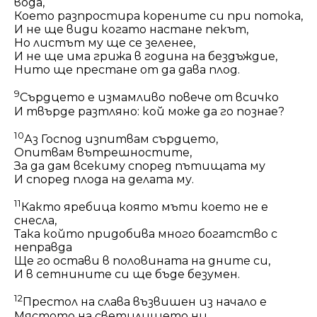
вода,
Което разпростира корените си при потока,
И не ще види когато настане пекът,
Но листът му ще се зеленее,
И не ще има грижа в година на бездъждие,
Нито ще престане от да дава плод.
9
Сърдцето е измамливо повече от всичко
И твърде разтляно: кой може да го познае?
10
Аз Господ изпитвам сърдцето,
Опитвам вътрешностите,
За да дам всекиму според пътищата му
И
според плода на делата му.
11
Както
яребица която мъти което не е
снесла,
Така
който придобива много богатство с
неправда
Ще го остави в половината на дните си,
И в сетнините си ще бъде безумен.
12
Престол на слава възвишен из начало е
Мястото на светилището ни.