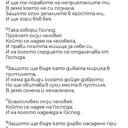
И ще те поработя на неприятелите ти
В земя която не си познала;
Защото огън запалихте в яростта ми,
И ще гори във век.
5
Така говори Господ:
Проклет онзи человек
Който се надее на человека,
И прави плътта мишца за себе си,
И на когото сърдцето се отдалечава от
Господа.
6
Защото ще бъде като дивата мирика в
пустинята,
И няма да види когато дойде доброто;
Но ще обитава в сухи места в пустиня,
В земя солена и ненаселена.
7
Благословен онзи человек
Който се надее на Господа,
И на когото надежда е Господ.
8
Защото ще бъде като дърво насадено при