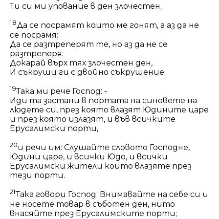
Ти си ми упование в ден злочестен.
18
Да се посрамят които ме гонят, а аз да не
се посрамя:
Да се разтреперят те, но аз да не се
разтреперя:
Докарай върх тях злочестен ден,
И съкруши ги с двойно съкрушение.
19
Така ми рече Господ: -
Иди та застани в портата на синовете на
людете
си
, през която влазят Юдините царе
и през която излазят, и във всичките
Ерусалимски порти,
20
и речи им: Слушайте словото Господне,
Юдини царе, и всички Юдо, и всички
Ерусалимски жители които влазяте през
тези порти.
21
Така говори Господ: Внимавайте на себе си и
не носете товар в съботен ден, нито
внасяйте през Ерусалимските порти;