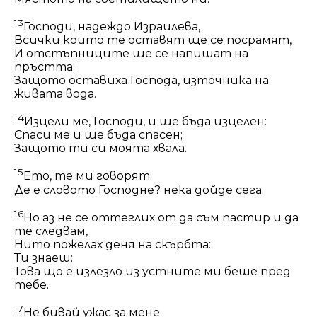
13
Господи, надеждо Израилева,
Всички които те оставят ще се посрамят,
И отстъпниците ще се напишат на
пръстта;
Защото оставиха Господа, източника на
живата вода.
14
Изцели ме, Господи, и ще бъда изцелен:
Спаси ме и ще бъда спасен;
Защото ти си моята хвала.
15
Ето, те ми говорят:
Де е словото Господне? нека дойде сега.
16
Но аз не се оттеглих от да съм пастир и да
те следвам,
Нито пожелах деня на скърбта:
Ти знаеш:
Това що е излезло из устните ми беше пред
тебе.
17
Не бивай ужас за мене