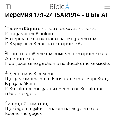
Иеремия 17:1-27 TSAR1914 - Bible AI
1
Грехът Юдин е писан с желязна писалка
И
с адамантов нокът:
Начертан е на плочата на сърдцето им
И върху роговете на олтарите ви,
2
Щото синовете им помнят олтарите си и
Ашерите си
При зелените дървета по високите хълмове.
3
О, горо моя в полето,
Ще дам имота ти
и
всичките ти съкровища
в разграбване,
И високите ти за грях места по всичките
твои предели.
4
И ти, ей, сама ти,
Ще бъдеш изхвърлена от наследието си
което ти дадох;