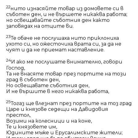
22
нито изнасяйте товар из домовете си в
съботен ден, и не вършете никаква работа;
но освещавайте съботния ден както
заповядах на отците ви.
23
Те обаче не послушаха нито приклониха
ухото си, но ожесточиха врата си, за да не
чуят и да не приемат наставление.
24
И ако ме послушате внимателно, говори
Господ,
Та не внасяте товар през портите на този
град в съботен ден,
Но освещавате съботния ден,
И не вършите в него никаква работа,
25
Тогаз ще влезнат през портите на тоз град
Царе и князове седещи на Давидовия
престол,
Возими на колесници и на коне,
Те и князовете им,
Юдините мъже и Ерусалимските жители;