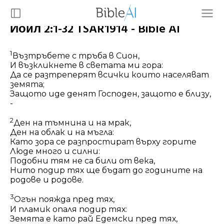
Иоил 2:1-32 TSAR1914 - Bible AI
1
Възтръбете с тръба в Сион,
И възкликнете в светата ми гора:
Да се разтреперят всички които населяват
земята;
Защото иде денят Господен, защото е близу,
-
2
Ден на тъмнина и на мрак,
Ден на облак и на мъгла:
Като зора се разпростират върху горите
Люде много и силни:
Подобни тям не са били от века,
Нито подир тях ще бъдат до годините на
родове и родове.
3
Огън пояжда пред тях,
И пламик опаля подир тях:
Земята е като рай Едемски пред тях,