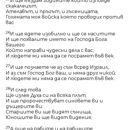
И ще въздам годините които изпояде
скакалецът,
Ателавът, и пръгът, и гъсеницата,
Голямата моя войска която проводих против
вас
26
И ще ядете изобилно и ще се наситите
И ще похвалите името на Господа Бога
вашего
Който направи чудесни дела с вас;
И людете ми няма да се посрамят във век.
27
И ще познаете че аз съм всред Израил,
И аз съм Господ Бог ваш, и няма друг никой;
И людете ми няма да се посрамят във век.
28
И след това
Ще излея Духа си на всяка плът;
И ще пророчествуват синовете ви и
дъщерите ви:
Старците ви ще видят сънища,
Юношите ви ще видят видения;
29
А още на рабите и на рабините