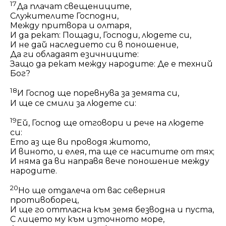
17
Да плачат свещениците,
Служителите Господни,
Между притвора и олтаря,
И да рекат: Пощади, Господи, людете си,
И не дай наследието си в поношение,
Да ги обладаят езичниците:
Защо да рекат между народите: Де е техний
Бог?
18
И Господ ще поревнува за земята си,
И ще се смили за людете си:
19
Ей, Господ ще отговори и рече на людете
си:
Ето аз ще ви проводя житото,
И виното, и елея, та ще се наситите от тях;
И няма да ви направя вече поношение между
народите.
20
Но ще отдалеча от вас северния
противоборец
,
И ще го оттласна към земя безводна и пуста,
С лицето му към източното море,