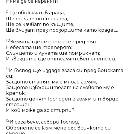
Няма да се наранят.
9
Ще обикалят в града,
Ще тичат по стената,
Ще се качват по къщите,
Ще влизат през прозорците като крадец.
10
Земята ще се потресе пред тях:
Небесата ще треперят:
Слънцето и луната ще помръкнат;
И звездите ще оттеглят светенето си.
11
И Господ ще издаде гласа си пред войската
си;
Защото станът му е много голям;
Защото извършителят на словото му е
крепък;
Защото денят Господен е голям и твърде
страшен;
И кой може да го стърпи?
12
И сега вече, говори Господ,
Обърнете се към мене със всичкото си
сърдце,