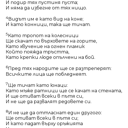
И подир тях пустиня пуста;
И няма да избегне от тях нищо.
4
Видът им е като вид на коне;
И като конници, така ще тичат.
5
Като тропот на колесници
Ще скачат по върховете на горите,
Като хвучение на огнен пламик
Който пояжда тръстта,
Като крепки люде опълчени на бой.
6
Пред тях народите ще се разтреперят:
Всичките лица ще побледнеят.
7
Ще тичат като юнаци:
Като мъже ратници ще се качат на стената,
И ще отиват всеки в пътя си,
И не ще да развалят редовете си.
8
И не ще да оттласнат един другого:
Ще отиват всеки в пътя си;
И като падат върху оръжията