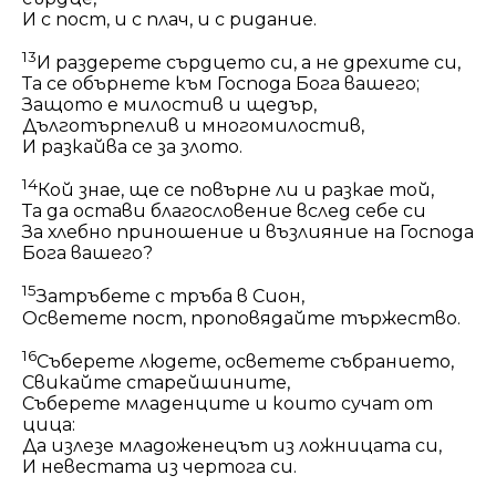
И с пост, и с плач, и с ридание.
13
И раздерете сърдцето си, а не дрехите си,
Та се обърнете към Господа Бога вашего;
Защото е милостив и щедър,
Дълготърпелив и многомилостив,
И разкайва се за злото.
14
Кой знае, ще се повърне
ли
и разкае той,
Та да остави благословение вслед себе си
За хлебно приношение и възлияние на Господа
Бога вашего?
15
Затръбете с тръба в Сион,
Осветете пост, проповядайте тържество.
16
Съберете людете, осветете събранието,
Свикайте старейшините,
Съберете младенците и които сучат от
цица:
Да излезе младоженецът из ложницата си,
И невестата из чертога си.