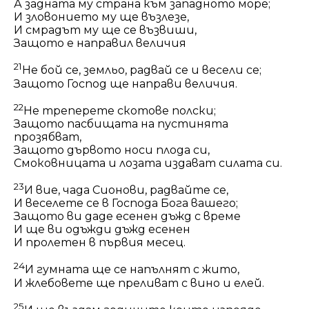
А задната му страна към западното море;
И зловонието му ще възлезе,
И смрадът му ще се възвиши,
Защото е направил величия
21
Не бой се, земльо, радвай се и весели се;
Защото Господ ще направи величия.
22
Не треперете скотове полски;
Защото пасбищата на пустинята
прозябват,
Защото дървото носи плода си,
Смоковницата и лозата издават силата си.
23
И
вие
, чада Сионови, радвайте се,
И веселете се в Господа Бога вашего;
Защото ви даде есенен дъжд с време
И ще ви одъжди дъжд есенен
И пролетен в първия месец.
24
И гумната ще се напълнят с жито,
И жлебовете ще преливат с вино и елей.
25