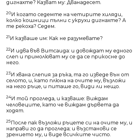
дигнахте? Казват му: Дванадесет.
20
И когато седемте на четирите хиляди,
колко кошници пълни с укрухи дигнахте? А
те рекоха? Седем.
21
И казваше им: Как не разумевате?
22
И идва във Витсаида: и довождат му едного
слеп и примолюват му се да се прикосне до
него.
23
И хвана слепия за ръка, та го изведе вън от
селото, и, като плюна на очите му, възложи
на него ръце, и питаше го, види ли нещо.
24
И той прогледа, и казваше: Виждам
человеците, като че виждам дървета да
ходят.
25
После пак възложи ръцете си на очите му, и
направи го да прогледа; и възстанови се
зрението му, и виде всичките чисто.