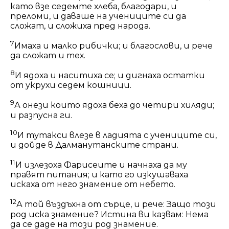
като взе седемте хлеба, благодари, и
преломи, и даваше на учениците си да
сложат, и сложиха пред народа.
7
Имаха и малко рибички; и благослови, и рече
да сложат и тех.
8
И ядоха и наситиха се; и дигнаха остатки
от укрухи седем кошници.
9
А онези които ядоха беха до четири хиляди;
и разпусна ги.
10
И тутакси влезе в ладията с учениците си,
и дойде в Далманутанските страни.
11
И излезоха Фарисеите и начнаха да му
правят питания; и като го изкушаваха
искаха от него знамение от небето.
12
А той въздъхна от сърце, и рече: Защо този
род иска знамение? Истина ви казвам: Нема
да се даде на този род знамение.