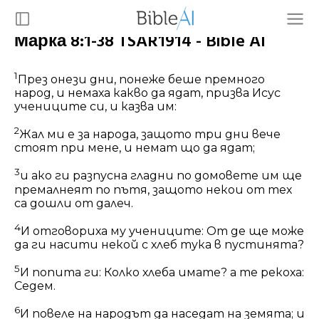
Марка 8:1-38 TSAR1914 - Bible AI
1
През онези дни, понеже беше премного
народ, и немаха какво да ядат, призва Исус
учениците си, и казва им:
2
Жал ми е за народа, защото три дни вече
стоят при мене, и немат що да ядат;
3
и ако ги разпусна гладни по домовете им ще
премалнеят по пътя, защото некои от тех
са дошли от далеч.
4
И отговориха му учениците: От де ще може
да ги насити некой с хлеб тука в пустинята?
5
И попита ги: Колко хлеба имате? а те рекоха:
Седем.
6
И повеле на народът да наседат на земята; и