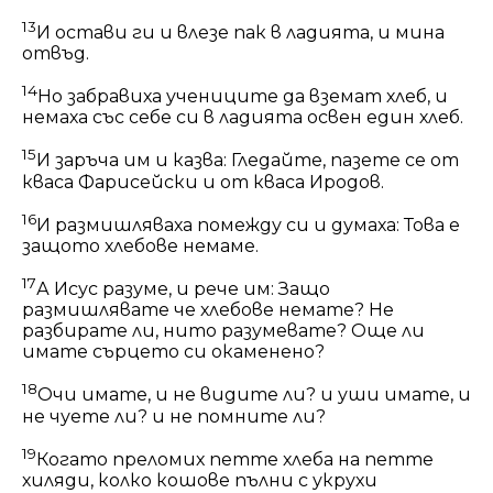
13
И остави ги и влезе пак в ладията, и мина
отвъд.
14
Но забравиха учениците да вземат хлеб, и
немаха със себе си в ладията освен един хлеб.
15
И заръча им и казва: Гледайте, пазете се от
кваса Фарисейски и от кваса Иродов.
16
И размишляваха помежду си и думаха: Това е
защото хлебове немаме.
17
А Исус разуме, и рече им: Защо
размишлявате че хлебове немате? Не
разбирате ли, нито разумевате? Още ли
имате сърцето си окаменено?
18
Очи имате, и не видите ли? и уши имате, и
не чуете ли? и не помните ли?
19
Когато преломих петте хлеба на петте
хиляди, колко кошове пълни с укрухи