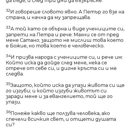
да бъде, и след три дни да възкръсне.
32
И говореше словото явно. А Петър го взе на
страна, и начна да му запрещава.
33
А той като се обърна и виде учениците си,
запрети на Петра и рече: Махни се от пред
мене Сатано; защото не мислиш това което
е Божие, но това което е человеческо.
34
И призва народа с учениците си, и рече им:
Който иска да дойде след мене, нека се
отрече от себе си, и дигне кръста си и ме
следва.
35
Защото, който иска да упази живота си ще
го изгуби; и който изгуби животът си
заради мене и за евангелието, той ще го
упази.
36
Понеже какво ще ползува человека, ако
спечели всичкия свет, и отщети душата
си?