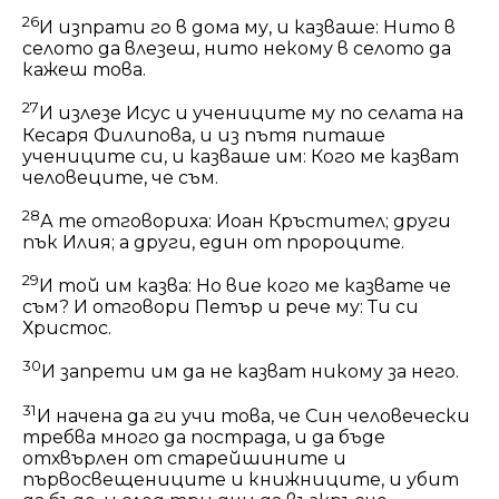
26
И изпрати го в дома му, и казваше: Нито в
селото да влезеш, нито некому в селото да
кажеш това.
27
И излезе Исус и учениците му по селата на
Кесаря Филипова, и из пътя питаше
учениците си, и казваше им: Кого ме казват
человеците, че съм.
28
А те отговориха: Иоан Кръстител; други
пък Илия; а други, един от пророците.
29
И той им казва: Но вие кого ме казвате че
съм? И отговори Петър и рече му: Ти си
Христос.
30
И запрети им да не казват никому за него.
31
И начена да ги учи това, че Син человечески
требва много да пострада, и да бъде
отхвърлен от старейшините и
първосвещениците и книжниците, и убит