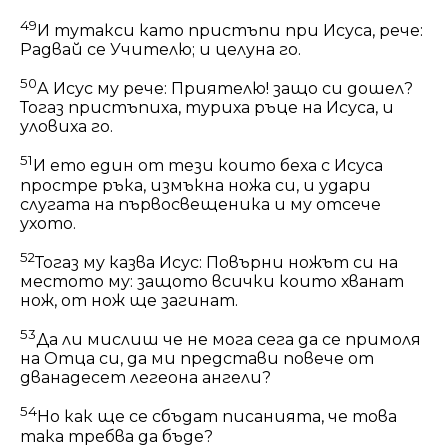
49
И тутакси като пристъпи при Исуса, рече:
Радвай се Учителю; и целуна го.
50
А Исус му рече: Приятелю! защо си дошел?
Тогаз пристъпиха, туриха ръце на Исуса, и
уловиха го.
51
И ето един от тези които беха с Исуса
простре ръка, измъкна ножа си, и удари
слугата на първосвещеника и му отсече
ухото.
52
Тогаз му казва Исус: Повърни ножът си на
местото му: защото всички които хванат
нож, от нож ще загинат.
53
Да ли мислиш че не мога сега да се примоля
на Отца си, да ми представи повече от
дванадесет легеона ангели?
54
Но как ще се сбъдат писанията, че това
така требва да бъде?