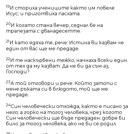
19
И сториха учениците както им повеле
Исус; и приготвиха пасхата.
20
И когато стана вечер, седнал бе на
трапезата с дванадесетте.
21
И като ядяха те, рече: Истина ви казвам че
един от вас ще ме предаде.
22
И те наскърбени тежко, начнаха всеки един
от тех да му казват: Да не би да съм аз,
Господи?
23
А той отговори и рече: Който затопи с
мене ръката си в блюдото, той ще ме
предаде.
24
Син человечески отхожда, както е писано за
него; а горко на тогоз человека, чрез когото
Син человечески ще бъде предаден; добре би
било за тогоз человека, ако не би се родил.
25