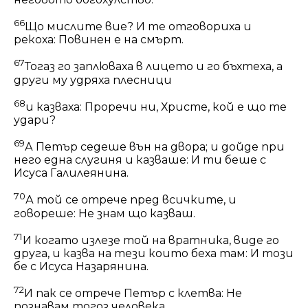
66
Що мислите вие? И те отговориха и
рекоха: Повинен е на смърт.
67
Тогаз го заплюваха в лицето и го бъхтеха, а
други му удряха плесници
68
и казваха: Проречи ни, Христе, кой е що те
удари?
69
А Петър седеше вън на двора; и дойде при
него една слугиня и казваше: И ти беше с
Исуса Галилеянина.
70
А той се отрече пред всичките, и
говореше: Не знам що казваш.
71
И когато излезе той на вратника, виде го
друга, и казва на тези които беха там: И този
бе с Исуса Назарянина.
72
И пак се отрече Петър с клетва: Не
познавам тогоз человека.