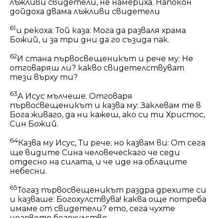
лъжливи свидетели, не намериха. Напокон
дойдоха двама лъжливи свидетели
61
и рекоха: Той каза: Мога да разваля храма
Божий, и за три дни да го съзида пак.
62
И стана първосвещеникът и рече му: Не
отговаряш ли? какво свидетелствуват
тези върху ти?
63
А Исус мълчеше. Отговаря
първосвещеникът и казва му: Заклевам те в
Бога живаго, да ни кажеш, ако си ти Христос,
Син Божий.
64
Казва му Исус, Ти рече; но казвам ви: От сега
ще видите Сина человеческаго че седи
отдесно на силата, и че иде на облаците
небесни.
65
Тогаз първосвещеникът раздра дрехите си
и казваше: Богохулствува! каква още потреба
имаме от свидетели? ето, сега чухте
неговото богохулство.