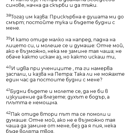
синове, начна да скърби и да тъжи.
38
Тогаз им казва: Прискърбна е душата ми до
смърт; постойте тука и бъдете будни с
мене.
39
И като отиде малко на напред, падна на
лицето си, и молеше се и думаше: Отче мой,
ако е възможно, нека ме замине тая чаша; не
обаче както искам аз, но както искаш ти,
40
И идва при учениците , та ги намерва
заспали, и казва на Петра: Така ли не можахте
един час да постоите будни с мене?
41
Будни бъдете и молете се, да не би в
изкушение да влезете; духът е бодър, а
плътта е немощна.
42
Пак отиде втори път та се помоли и
думаше: Отче мой, ако не е възможно тая
чаша да замине от мене, без да я пия, нека
бъде волята твоя.