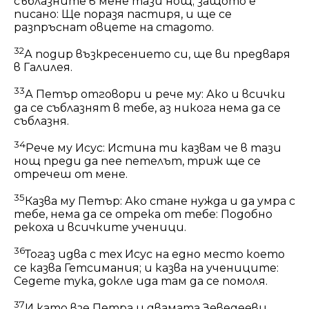
съблазните в мене тази нощ; защото е
писано: Ще поразя пастиря, и ще се
разпръснат овцете на стадото.
32
А подир възкресението си, ще ви предваря
в Галилея.
33
А Петър отговори и рече му: Ако и всички
да се съблазнят в тебе, аз никога нема да се
съблазня.
34
Рече му Исус: Истина ти казвам че в тази
нощ преди да пее петелът, триж ще се
отречеш от мене.
35
Казва му Петър: Ако стане нужда и да умра с
тебе, нема да се отрека от тебе: Подобно
рекоха и всичките ученици.
36
Тогаз идва с тех Исус на едно место което
се казва Гетсимания; и казва на учениците:
Седете тука, докле ида там да се помоля.
37
И като взе Петра и двамата Зеведееви