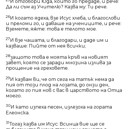
И отговори Юда, който го предаде, и рече:
Да ли съм аз Учителю? Казва му: Ти рече.
26
И когато ядеха, взе Исус хлеба, и благослови
и преломи го, и даваше на учениците, и рече:
Вземете, яжте: това е телото мое.
27
И взе чашата, и благодари, и даде им и
казваше: Пийте от нея всички;
28
защото това е моята кръв на новият
завет, която се заради мнозина излива за
прощение на греховете.
29
И казвам ви, че от сега на татък нема да
пия от този плод на лозата, до онзи ден,
когато го пия нов с вас в царството на Отца
моего.
30
И като изпеха песен, излезоха на гората
Елеонска.
31
Тогаз казва им Исус: Всинца вие ще се