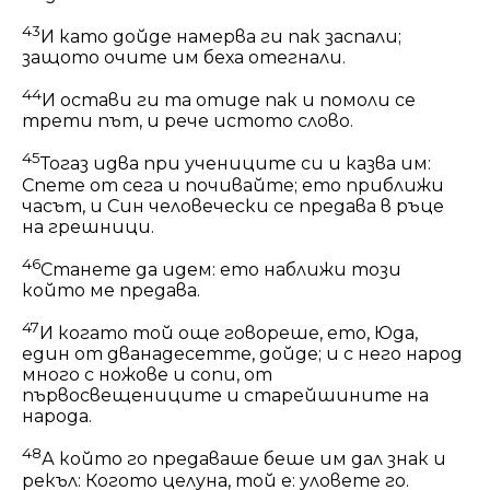
43
И като дойде намерва ги пак заспали;
защото очите им беха отегнали.
44
И остави ги та отиде пак и помоли се
трети път, и рече истото слово.
45
Тогаз идва при учениците си и казва им:
Спете от сега и почивайте; ето приближи
часът, и Син человечески се предава в ръце
на грешници.
46
Станете да идем: ето наближи този
който ме предава.
47
И когато той още говореше, ето, Юда,
един от дванадесетте, дойде; и с него народ
много с ножове и сопи, от
първосвещениците и старейшините на
народа.
48
А който го предаваше беше им дал знак и
рекъл: Когото целуна, той е: уловете го.