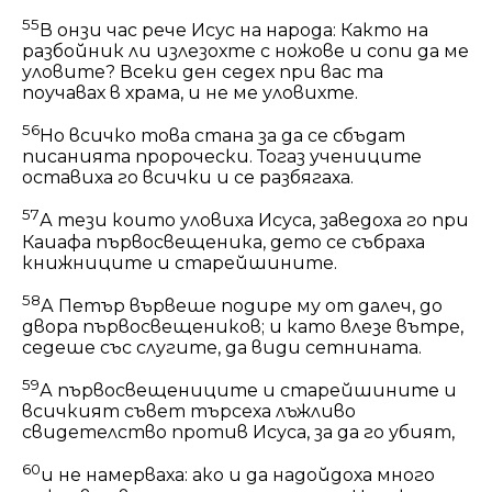
55
В онзи час рече Исус на народа: Както на
разбойник ли излезохте с ножове и сопи да ме
уловите? Всеки ден седех при вас та
поучавах в храма, и не ме уловихте.
56
Но всичко това стана за да се сбъдат
писанията пророчески. Тогаз учениците
оставиха го всички и се разбягаха.
57
А тези които уловиха Исуса, заведоха го при
Каиафа първосвещеника, дето се събраха
книжниците и старейшините.
58
А Петър вървеше подире му от далеч, до
двора първосвещеников; и като влезе вътре,
седеше със слугите, да види сетнината.
59
А първосвещениците и старейшините и
всичкият съвет търсеха лъжливо
свидетелство против Исуса, за да го убият,
60
и не намерваха: ако и да надойдоха много