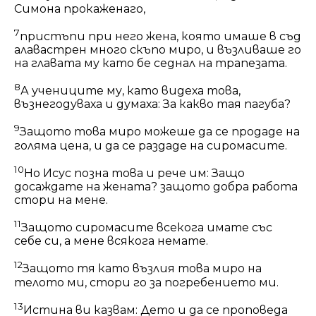
Симона прокаженаго,
7
пристъпи при него жена, която имаше в съд
алавастрен много скъпо миро, и възливаше го
на главата му като бе седнал на трапезата.
8
А учениците му, като видеха това,
възнегодуваха и думаха: За какво тая пагуба?
9
Защото това миро можеше да се продаде на
голяма цена, и да се раздаде на сиромасите.
10
Но Исус позна това и рече им: Защо
досаждате на жената? защото добра работа
стори на мене.
11
Защото сиромасите всекога имате със
себе си, а мене всякога немате.
12
Защото тя като възлия това миро на
телото ми, стори го за погребението ми.
13
Истина ви казвам: Дето и да се проповеда