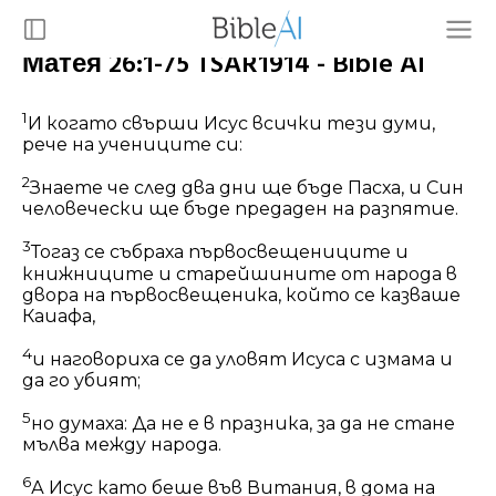
Матея 26:1-75 TSAR1914 - Bible AI
1
И когато свърши Исус всички тези думи,
рече на учениците си:
2
Знаете че след два дни ще бъде Пасха, и Син
человечески ще бъде предаден на разпятие.
3
Тогаз се събраха първосвещениците и
книжниците и старейшините от народа в
двора на първосвещеника, който се казваше
Каиафа,
4
и наговориха се да уловят Исуса с измама и
да го убият;
5
но думаха: Да не е в празника, за да не стане
мълва между народа.
6
А Исус като беше във Витания, в дома на