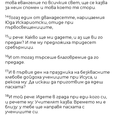
това евангелие по всичкия свет, ще се казва
за неин спомен и това което тя стори.
14
Тогаз един от дванадесетте, нарицаемия
Юда Искариотски, отиде при
първосвещениците,
15
и рече: Какво ще ми дадете, и аз ще ви го
предам? И те му предложиха тридесет
сребърници.
16
И от тогаз търсеше благовремие да го
предаде.
17
И в първия ден на праздника на безквасните
хлебове дойдоха учениците при Исуса, и
рекоха му: Да искаш да приготвим да ядеш
пасхата?
18
И той рече: Идете в града при еди-кого си,
и речете му: Учителят казва: Времето ми е
близу: у тебе ще направя пасхата с
учениците си.