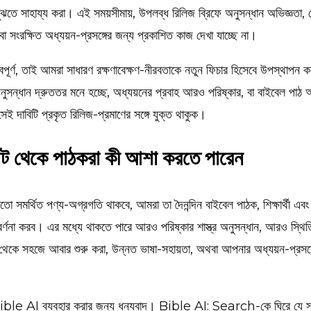
ঝতে সাহায্য করা। এই সময়সীমায়, উপলব্ধ রিলিজ ব্রিফে অনুসন্ধান অভিজ্ঞতা, 
া সংরক্ষিত অধ্যয়ন-প্রসঙ্গের জন্য প্রকাশিত কাজ দেখা যাচ্ছে না।
বপূর্ণ, তাই আমরা সাধারণ রক্ষণাবেক্ষণ-নীরবতাকে নতুন ফিচার হিসেবে উপস্থাপন 
অনুসন্ধান দ্রুততর মনে হচ্ছে, অধ্যয়নের প্রবাহ আরও পরিষ্কার, বা বাইবেল পাঠ 
ই দাবিটি প্রকৃত রিলিজ-প্রমাণের সঙ্গে যুক্ত থাকুক।
োট থেকে পাঠকরা কী আশা করতে পারেন
তো সমর্থিত পণ্য-অগ্রগতি থাকবে, আমরা তা দৈনন্দিন বাইবেল পাঠক, শিক্ষার্থী এবং 
র্ণনা করব। এর মধ্যে থাকতে পারে আরও পরিষ্কার শাস্ত্র অনুসন্ধান, আরও স্থিত
থেকে সহজে আবার শুরু করা, উন্নত ভাষা-সহায়তা, অথবা আপনার অধ্যয়ন-প্রসঙ্
ible AI ব্যবহার করার জন্য ধন্যবাদ। Bible AI: Search-কে ঘিরে যে সম্প