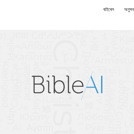
বাইবেল
অনুসন