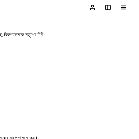
, যিরুশালেমকে স্তূপের ঢিবী
মাদের সব পাপ ক্ষমা কর।