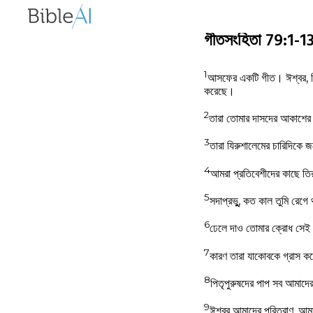
গীতসংহিতা 79:1-
1
আসফের একটি গীত।
ঈশ্বর, 
করেছে।
2
তারা তোমার দাসদের আকাশের প
3
তারা যিরুশালেমের চারিদিকে 
4
আমরা প্রতিবেশীদের কাছে তিরস
5
সদাপ্রভুু, কত কাল তুমি রেগ
6
ঢেলে দাও তোমার ক্রোধ সেই 
7
কারণ তারা যাকোবকে গ্রাস কর
8
পিতৃপুরুষদের পাপ সব আমাদের 
9
ঈশ্বর আমাদের পরিত্রাণ, আম