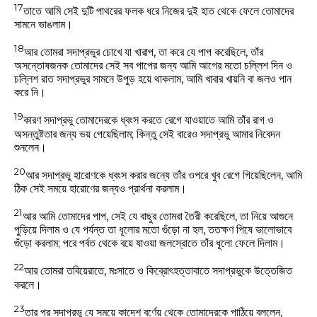
17
তাতে আমি সেই দুটি পাথরের ফলক ধরে নিজের দুই হাত থেকে ফেলে তোমাদের
সামনে ভাঙলাম।
18
আর তোমরা সদাপ্রভুর চোখে যা খারাপ, তা করে যে পাপ করেছিলে, তাঁর
অসন্তোষজনক তোমাদের সেই সব পাপের জন্য আমি আগের মতো চল্লিশ দিন ও
চল্লিশ রাত সদাপ্রভুর সামনে উপুড় হয়ে থাকলাম, আমি খাবার খায়নি বা জলও পান
করে নি।
19
কারণ সদাপ্রভু তোমাদেরকে ধ্বংস করতে রেগে যাওয়াতে আমি তাঁর রাগ ও
অসন্তুষ্টতার জন্য ভয় পেয়েছিলাম; কিন্তু সেই বারেও সদাপ্রভু আমার নিবেদন
শুনলেন।
20
আর সদাপ্রভু হারোণকে ধ্বংস করার জন্যে তাঁর ওপরে খুব রেগে গিয়েছিলেন, আমি
ঠিক সেই সময়ে হারোণের জন্যও প্রার্থনা করলাম।
21
আর আমি তোমাদের পাপ, সেই যে বাছুর তোমরা তৈরী করেছিলে, তা নিয়ে আগুনে
পুড়িয়ে দিলাম ও যে পর্যন্ত তা ধূলোর মতো গুঁড়ো না হল, ততক্ষণ পিষে ভালোভাবে
গুঁড়ো করলাম; পরে পর্বত থেকে বয়ে যাওয়া জলস্রোতে তাঁর ধূলো ফেলে দিলাম।
22
আর তোমরা তবিয়েরাতে, মঃসাতে ও কিব্রোৎহত্তাবাতে সদাপ্রভুকে উত্তেজিত
করলে।
23
তার পর সদাপ্রভু যে সময়ে কাদেশ বর্ণেয় থেকে তোমাদেরকে পাঠিয়ে বললেন,