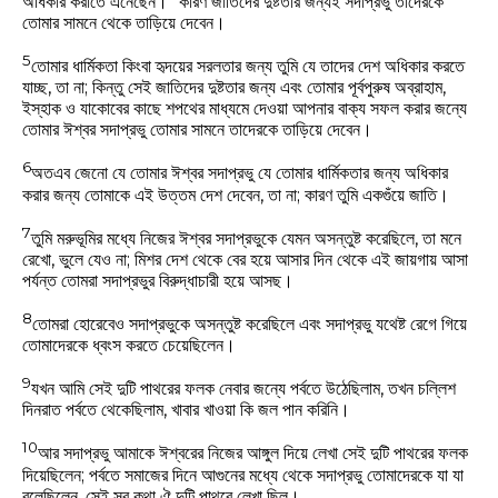
অধিকার করাতে এনেছেন।” কারণ জাতিদের দুষ্টতার জন্যই সদাপ্রভু তাদেরকে
তোমার সামনে থেকে তাড়িয়ে দেবেন।
5
তোমার ধার্মিকতা কিংবা হৃদয়ের সরলতার জন্য তুমি যে তাদের দেশ অধিকার করতে
যাচ্ছ, তা না; কিন্তু সেই জাতিদের দুষ্টতার জন্য এবং তোমার পূর্বপুরুষ অব্রাহাম,
ইস্‌হাক ও যাকোবের কাছে শপথের মাধ্যমে দেওয়া আপনার বাক্য সফল করার জন্যে
তোমার ঈশ্বর সদাপ্রভু তোমার সামনে তাদেরকে তাড়িয়ে দেবেন।
6
অতএব জেনো যে তোমার ঈশ্বর সদাপ্রভু যে তোমার ধার্মিকতার জন্য অধিকার
করার জন্য তোমাকে এই উত্তম দেশ দেবেন, তা না; কারণ তুমি একগুঁয়ে জাতি।
7
তুমি মরুভূমির মধ্যে নিজের ঈশ্বর সদাপ্রভুকে যেমন অসন্তুষ্ট করেছিলে, তা মনে
রেখো, ভুলে যেও না; মিশর দেশ থেকে বের হয়ে আসার দিন থেকে এই জায়গায় আসা
পর্যন্ত তোমরা সদাপ্রভুর বিরুদ্ধাচারী হয়ে আসছ।
8
তোমরা হোরেবেও সদাপ্রভুকে অসন্তুষ্ট করেছিলে এবং সদাপ্রভু যথেষ্ট রেগে গিয়ে
তোমাদেরকে ধ্বংস করতে চেয়েছিলেন।
9
যখন আমি সেই দুটি পাথরের ফলক নেবার জন্যে পর্বতে উঠেছিলাম, তখন চল্লিশ
দিনরাত পর্বতে থেকেছিলাম, খাবার খাওয়া কি জল পান করিনি।
10
আর সদাপ্রভু আমাকে ঈশ্বরের নিজের আঙ্গুল দিয়ে লেখা সেই দুটি পাথরের ফলক
দিয়েছিলেন; পর্বতে সমাজের দিনে আগুনের মধ্যে থেকে সদাপ্রভু তোমাদেরকে যা যা
বলেছিলেন, সেই সব কথা ঐ দুটি পাথরে লেখা ছিল।