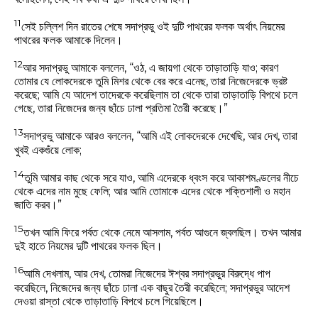
11
সেই চল্লিশ দিন রাতের শেষে সদাপ্রভু ওই দুটি পাথরের ফলক অর্থাৎ নিয়মের
পাথরের ফলক আমাকে দিলেন।
12
আর সদাপ্রভু আমাকে বললেন, “ওঠ, এ জায়গা থেকে তাড়াতাড়ি যাও; কারণ
তোমার যে লোকদেরকে তুমি মিশর থেকে বের করে এনেছ, তারা নিজেদেরকে ভ্রষ্ট
করেছে; আমি যে আদেশ তাদেরকে করেছিলাম তা থেকে তারা তাড়াতাড়ি বিপথে চলে
গেছে, তারা নিজেদের জন্য ছাঁচে ঢালা প্রতিমা তৈরী করেছে।”
13
সদাপ্রভু আমাকে আরও বললেন, “আমি এই লোকদেরকে দেখেছি, আর দেখ, তারা
খুবই একগুঁয়ে লোক;
14
তুমি আমার কাছ থেকে সরে যাও, আমি এদেরকে ধ্বংস করে আকাশমণ্ডলের নীচে
থেকে এদের নাম মুছে ফেলি; আর আমি তোমাকে এদের থেকে শক্তিশালী ও মহান
জাতি করব।”
15
তখন আমি ফিরে পর্বত থেকে নেমে আসলাম, পর্বত আগুনে জ্বলছিল। তখন আমার
দুই হাতে নিয়মের দুটি পাথরের ফলক ছিল।
16
আমি দেখলাম, আর দেখ, তোমরা নিজেদের ঈশ্বর সদাপ্রভুর বিরুদ্ধে পাপ
করেছিলে, নিজেদের জন্য ছাঁচে ঢালা এক বাছুর তৈরী করেছিলে; সদাপ্রভুর আদেশ
দেওয়া রাস্তা থেকে তাড়াতাড়ি বিপথে চলে গিয়েছিলে।