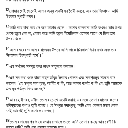
12
তোমার সেই ছেলেই আমার জন্য একটা ঘর তৈরী করবে, আর তার সিংহাসন আমি
চিরকাল স্থায়ী করব।
13
আমি তার বাবা আর সে হবে আমার ছেলে। আমার ভালবাসা আমি কখনও তার উপর
থেকে তুলে নেব না, যেমন করে আমি তুলে নিয়েছিলাম তোমার আগে যে ছিল তার
উপর থেকে।
14
আমার ঘরের ও আমার রাজ্যের উপরে আমি তাকে চিরকাল স্থির রাখব এবং তার
সিংহাসন চিরস্থায়ী হবে’।”
15
এই দর্শনের সমস্ত কথা নাথন দায়ূদকে বললেন।
16
এই সব কথা শুনে রাজা দায়ূদ তাঁবুর ভিতরে গেলেন এবং সদাপ্রভুর সামনে বসে
বললেন, “হে ঈশ্বর সদাপ্রভু, আমিই বা কি, আর আমার বংশই বা কি যে, তুমি আমাকে
এত দূর পর্যন্ত নিয়ে এসেছ?
17
আর হে ঈশ্বর, এটাও তোমার চোখে যথেষ্ট হয়নি; এর সঙ্গে তোমার দাসের বংশের
ভবিষ্যতের কথাও তুমি বলেছ। হে ঈশ্বর সদাপ্রভু, আমি যেন একজন মহান লোক
সেই চোখেই তুমি আমাকে দেখেছ।
18
তোমার দাসের প্রতি যে সম্মান দেখালে তাতে আমি তোমার কাছে আর বেশী কি
বলতে পারি? তুমি তো তোমার দাসকে জান।