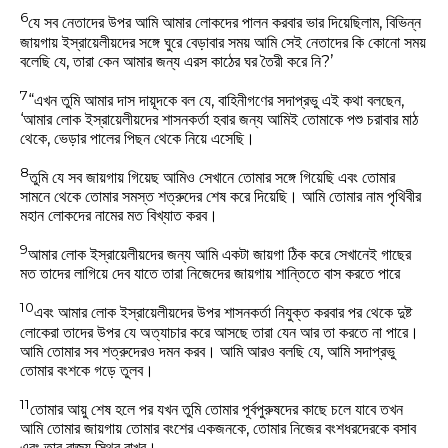
6
যে সব নেতাদের উপর আমি আমার লোকদের পালন করবার ভার দিয়েছিলাম, বিভিন্ন
জায়গায় ইস্রায়েলীয়দের সঙ্গে ঘুরে বেড়াবার সময় আমি সেই নেতাদের কি কোনো সময়
বলেছি যে, তারা কেন আমার জন্য এরস কাঠের ঘর তৈরী করে নি?’
7
“এখন তুমি আমার দাস দায়ূদকে বল যে, বাহিনীগণের সদাপ্রভু এই কথা বলছেন,
‘আমার লোক ইস্রায়েলীয়দের শাসনকর্তা হবার জন্য আমিই তোমাকে পশু চরাবার মাঠ
থেকে, ভেড়ার পালের পিছন থেকে নিয়ে এসেছি।
8
তুমি যে সব জায়গায় গিয়েছ আমিও সেখানে তোমার সঙ্গে গিয়েছি এবং তোমার
সামনে থেকে তোমার সমস্ত শত্রুদের শেষ করে দিয়েছি। আমি তোমার নাম পৃথিবীর
মহান লোকদের নামের মত বিখ্যাত করব।
9
আমার লোক ইস্রায়েলীয়দের জন্য আমি একটা জায়গা ঠিক করে সেখানেই গাছের
মত তাদের লাগিয়ে দেব যাতে তারা নিজেদের জায়গায় শান্তিতে বাস করতে পারে
10
এবং আমার লোক ইস্রায়েলীয়দের উপর শাসনকর্তা নিযুক্ত করবার পর থেকে দুষ্ট
লোকেরা তাদের উপর যে অত্যাচার করে আসছে তারা যেন আর তা করতে না পারে।
আমি তোমার সব শত্রুদেরও দমন করব। আমি আরও বলছি যে, আমি সদাপ্রভু
তোমার বংশকে গড়ে তুলব।
11
তোমার আয়ু শেষ হলে পর যখন তুমি তোমার পূর্বপুরুষদের কাছে চলে যাবে তখন
আমি তোমার জায়গায় তোমার বংশের একজনকে, তোমার নিজের বংশধরদেরকে বসাব
এবং তার রাজ্য স্থির রাখব।