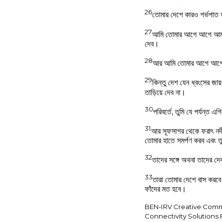
26
তোমার দেশে কারও গর্ভপাত হ
27
আমি তোমার আগে আগে আমার 
দেব।
28
আর আমি তোমার আগে আগে ভীম
29
কিন্তু দেশ যেন ধ্বংসের জা
তাড়িয়ে দেব না।
30
পরিবর্তে, তুমি যে পর্যন্ত
31
আর সূফসাগর থেকে ফরাৎ নদী 
তোমার হাতে সমর্পণ করব এবং ত
32
তাদের সঙ্গে অথবা তাদের দে
33
তারা তোমার দেশে বাস করবে 
ফাঁদের মত হবে।
BEN-IRV Creative Commons 
Connectivity Solutions 