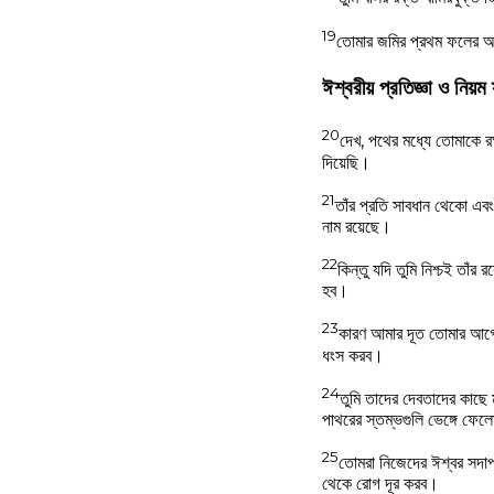
19
তোমার জমির প্রথম ফলের অগ্
ঈশ্বরীয় প্রতিজ্ঞা ও নিয়ম
20
দেখ, পথের মধ্যে তোমাকে র
দিয়েছি।
21
তাঁর প্রতি সাবধান থেকো এবং
নাম রয়েছে।
22
কিন্তু যদি তুমি নিশ্চই তাঁর
হব।
23
কারণ আমার দূত তোমার আগে আগ
ধংস করব।
24
তুমি তাদের দেবতাদের কাছে 
পাথরের স্তম্ভগুলি ভেঙ্গে ফে
25
তোমরা নিজেদের ঈশ্বর সদাপ
থেকে রোগ দূর করব।