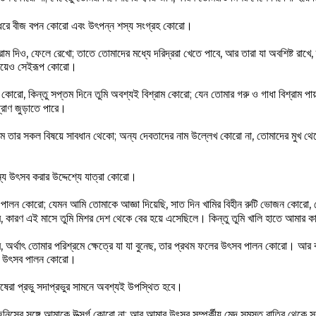
র ধরে বীজ বপন কোরো এবং উৎপন্ন শস্য সংগ্রহ কোরো।
রাম দিও, ফেলে রেখো; তাতে তোমাদের মধ্যে দরিদ্ররা খেতে পাবে, আর তারা যা অবশিষ্ট রাখে,
িষয়েও সেইরূপ কোরো।
 কোরো, কিন্তু সপ্তম দিনে তুমি অবশ্যই বিশ্রাম কোরো; যেন তোমার গরু ও গাধা বিশ্রাম পা
প্রাণ জুড়াতে পারে।
ম তার সকল বিষয়ে সাবধান থেকো; অন্য দেবতাদের নাম উল্লেখ কোরো না, তোমাদের মুখ থে
্য উৎসব করার উদ্দেশ্যে যাত্রা কোরো।
ব পালন কোরো; যেমন আমি তোমাকে আজ্ঞা দিয়েছি, সাত দিন খামির বিহীন রুটি ভোজন কোরো, সে
, কারণ এই মাসে তুমি মিশর দেশ থেকে বের হয়ে এসেছিলে। কিন্তু তুমি খালি হাতে আমার
 অর্থাৎ তোমার পরিশ্রমে ক্ষেত্রে যা যা বুনেছ, তার প্রথম ফলের উৎসব পালন কোরো। আর 
়ের উৎসব পালন কোরো।
ুষেরা প্রভু সদাপ্রভুর সামনে অবশ্যই উপস্থিত হবে।
জিনিসের সঙ্গে আমাকে উত্সর্গ কোরো না; আর আমার উৎসব সম্পর্কীয় মেদ সমস্ত রাত্রি থেকে স