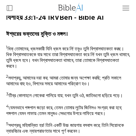
যিশাইয় 33:1-24 IRVBen - Bible AI
ঈশ্বরের ভক্তদের মুক্তি ও মঙ্গল।
1
ধিক্ তোমাদের, ধ্বংসকারী যিনি ধ্বংস করে নি! তবুও তুমি বিশ্বাসঘাতকতা করছ।
ধিক বিশ্বাসঘাতককে যার সাথে তারা বিশ্বাসঘাতকতা করে নি! যখন তুমি ধ্বংস থামাবে,
তুমি ধ্বংস হবে। যখন বিশ্বাসঘাতকতা থামাবে, তারা তোমাকে বিশ্বাসঘাতকতা
করবে।
2
সদাপ্রভু, আমাদের দয়া কর; আমরা তোমার জন্য অপেক্ষা করছি; প্রতি সকালে
আমাদের বাহু হও, বিপদের সময়ে আমাদের পরিত্রাণ হও।
3
তীব্র কোলাহলে লোকেরা পালিয়ে যায়; যখন তুমি ওঠ, জাতিগুলো ছড়িয়ে পড়ে।
4
যেমনভাবে পঙ্গপাল জড়ো করে, তেমন তোমার লুটের জিনিসও সংগ্রহ করা হবে;
পঙ্গপাল যেমন লাফায় তেমন মানুষও সেগুলোর উপরে লাফিয়ে পরবে।
5
সদাপ্রভু মহিমান্বিত হয়! তিনি একটি উচ্চ জায়গায় বসবাস করে; তিনি সিয়োনকে
ন্যায়বিচার এবং ন্যায়পরায়ণতার সাথে পূর্ণ করবেন।