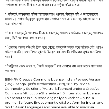
যিরূশালেমকে, একটা শান্তিপূর্ণ বাসস্থান হিসাবে, একটা তাঁবু যা সরানো হবে না। যার
দালানগুলো কখনও টানা হবে না বা তার কোন দড়িও ছেঁড়া হবে না।
21
পরিবর্তে, সদাপ্রভুর মহিমা আমাদের সাথে থাকবে, বিস্তৃত নদী ও জলস্রোতের
জায়গায়। কোন দাঁড়যুক্ত যুদ্ধজাহাজ সেখানে চলবে না; কোন বড় জাহাজ তা পার
হয়ে আসবে না।
22
কারণ সদাপ্রভুই আমাদের বিচারক, সদাপ্রভু আমাদের আইনজ্ঞ, সদাপ্রভু আমাদের
রাজা, তিনি আমাদের রক্ষা করবেন।
23
তোমার পালের দড়িগুলি ঢিলা হয়ে গেছে; মাস্তুলটা শক্ত করে আটকে নেই, পালও
খাটানো যায়নি। যখন বিশাল লুটপাট বিভক্ত হয়; এমনকি খোঁড়ারাও লুটের মাল নিয়ে
যাবে।
24
বাসিন্দারা কেউ বলবে না, “আমি অসুস্থ,” যারা সেখানে বাস করে তাদের পাপ ক্ষমা
করা হবে।
BEN-IRV Creative Commons License Indian Revised Version
(IRV) - Bengali (ভারতীয় সংশোধিত সংস্করণ - বাংলা), 2019 by Bridge
Connectivity Solutions Pvt. Ltd. is licensed under a Creative
Commons Attribution-ShareAlike 4.0 International License.
This resource is published originally on VachanOnline, a
premier Scripture Engagement digital platform for Indian and
South Asian Languages and made available to users via