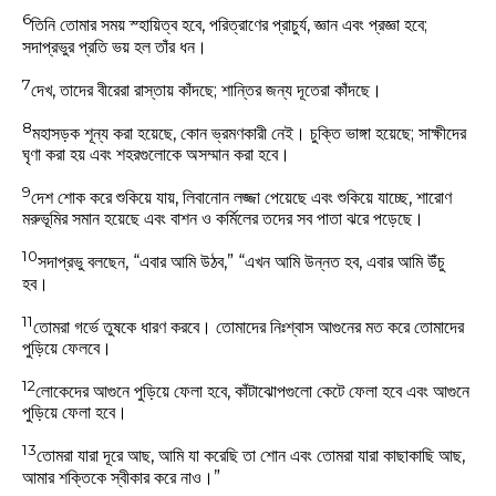
6
তিনি তোমার সময় স্হায়িত্ব হবে, পরিত্রাণের প্রাচুর্য, জ্ঞান এবং প্রজ্ঞা হবে;
সদাপ্রভুর প্রতি ভয় হল তাঁর ধন।
7
দেখ, তাদের বীরেরা রাস্তায় কাঁদছে; শান্তির জন্য দূতেরা কাঁদছে।
8
মহাসড়ক শূন্য করা হয়েছে, কোন ভ্রমণকারী নেই। চুক্তি ভাঙ্গা হয়েছে; সাক্ষীদের
ঘৃণা করা হয় এবং শহরগুলোকে অসম্মান করা হবে।
9
দেশ শোক করে শুকিয়ে যায়, লিবানোন লজ্জা পেয়েছে এবং শুকিয়ে যাচ্ছে, শারোণ
মরুভূমির সমান হয়েছে এবং বাশন ও কর্মিলের তদের সব পাতা ঝরে পড়েছে।
10
সদাপ্রভু বলছেন, “এবার আমি উঠব,” “এখন আমি উন্নত হব, এবার আমি উঁচু
হব।
11
তোমরা গর্ভে তুষকে ধারণ করবে। তোমাদের নিঃশ্বাস আগুনের মত করে তোমাদের
পুড়িয়ে ফেলবে।
12
লোকেদের আগুনে পুড়িয়ে ফেলা হবে, কাঁটাঝোপগুলো কেটে ফেলা হবে এবং আগুনে
পুড়িয়ে ফেলা হবে।
13
তোমরা যারা দূরে আছ, আমি যা করেছি তা শোন এবং তোমরা যারা কাছাকাছি আছ,
আমার শক্তিকে স্বীকার করে নাও।”