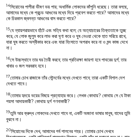
14
সিয়োনের পাপীরা ভীষণ ভয় পায়; অধার্মিক লোকদের কাঁপুনি ধরেছে। তারা বলছে,
আমাদের মধ্যে কে প্রচন্ড আগুনের মধ্যে দিয়ে প্রবেশ করতে পারে? আমাদের মধ্যে
কে চিরকাল জ্বলন্ত আগুনের বাস করতে পারে?
15
যে ন্যায়পরায়ভাবে হাঁটে এবং সত্যি কথা বলে; যে অত্যাচারের তিক্ততাকে তুচ্ছ
করে, যে লোক জুলুম করে লাভ করা ঘৃণা করে ও ঘুষ নেওয়া থেকে হাত সরিয়ে রাখে,
যারা ঘুষ করতে অস্বীকার করে এবং যারা হিংসাতে অপরাধ করে না ও মন্দ কাজ দেখে
না।
16
সে উচ্চস্থানে তার ঘর তৈরী করবে; তার প্রতিরক্ষা জায়গা হবে পাথরের দুর্গ; তার
খাবার ও জল সরবরাহ হবে।
17
তোমার চোখ রাজাকে তাঁর সৌন্দর্যের মধ্যে দেখতে পাবে; তারা একটি বিশাল দেশ
দেখতে পাবে।
18
তোমার হৃদয়ে ভয়ের বিষয়ে প্রত্যাহার করে। লেখক কোথায়? কোথায় সে যে টাকা
পয়সা আদায়কারী? কোথায় দুর্গ গণনাকারী?
19
তুমি আর ক্রুদ্ধ লোকদের দেখতে পাবে না, একটি অজানা ভাষার মানুষ, যাদের তুমি
বুঝবে না।
20
সিয়োনের দিকে দেখ, আমাদের পর্ব পালনের শহর। তোমার চোখ দেখবে