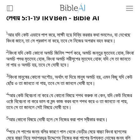
লেবীয় 5:1-19 IRVBen - Bible AI
1
আর যদি কেউ এভাবে পাপ করে, সাক্ষী হয়ে দিব্যি করবার কথা শুনলেও, যা দেখেছে
কিংবা জানে, তা সে প্রকাশ না করে, তবে সে নিজের অপরাধ বহন করবে।
2
কিংবা যদি কেউ কোনো অশুচি জিনিস স্পর্শ করে, অশুচি জন্তুর মৃতদেহ হোক, কিংবা
অশুচি পশুর মৃতদেহ হোক, কিংবা অশুচি সরীসৃপের মৃতদেহ হোক; যদি সে তা জানতে
না পায় ও অশুচি হয়, তবে সে দোষী হবে।
3
কিংবা মানুষের কোনো অশৌচ, অর্থাৎ যা দিয়ে মানুষ অশুচি হয়, এমন কিছু যদি কেউ
ছোঁয় ও তা জানতে না পায়, তবে সে তা জানলে দোষী হবে।
4
আর কেউ বিবেচনা না করে যে কোনো বিষয়ে শপথ করুক না কেন, যদি কেউ নিজের
ওষ্ঠে বিবেচনা না করে ভাল বা মন্দ কাজ করব বলে শপথ করে ও তা জানতে না পায়,
তবে সে তা জানলে সেই বিষয়ে দোষী হবে।
5
আর কোনো বিষয়ে দোষী হলে সে নিজের করা পাপ স্বীকার করবে।
6
পরে সে পাপের জন্য বলির কারণে পাল থেকে ভেড়ীর মেয়ে বাচ্চা কিংবা ছাগলের
মেয়ে বাচ্চা নিয়ে সদাপ্রভুর উদ্দেশ্যে নিজের করা পাপের উপযুক্ত দোষের জন্য বলি