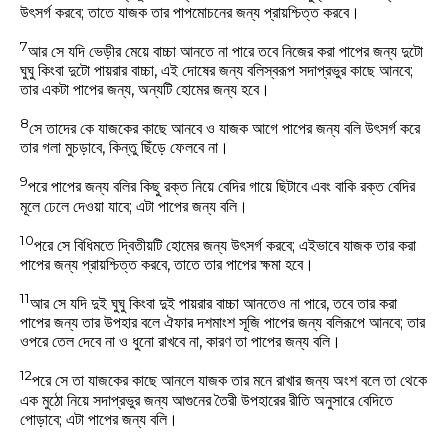
উৎসর্গ করবে; তাতে যাজক তার পাপমোচনের জন্য প্রায়শ্চিত্ত করবে।
7
আর সে যদি ভেড়ীর মেয়ে বাচ্চা আনতে না পারে তবে নিজের করা পাপের জন্য দুটো
ঘুঘু কিংবা দুটো পায়রার বাচ্চা, এই দোষের জন্য বলিস্বরূপ সদাপ্রভুর কাছে আনবে;
তার একটা পাপের জন্য, অন্যটি হোমের জন্য হবে।
8
সে তাদের কে যাজকের কাছে আনবে ও যাজক আগে পাপের জন্য বলি উৎসর্গ করে
তার গলা মুচড়াবে, কিন্তু ছিঁড়ে ফেলবে না।
9
পরে পাপের জন্য বলির কিছু রক্ত নিয়ে বেদির গায়ে ছিটাবে এবং বাকি রক্ত বেদির
মূলে ঢেলে দেওয়া যাবে; এটা পাপের জন্য বলি।
10
পরে সে বিধিমতে দ্বিতীয়টি হোমের জন্য উৎসর্গ করবে; এইভাবে যাজক তার করা
পাপের জন্য প্রায়শ্চিত্ত করবে, তাতে তার পাপের ক্ষমা হবে।
11
আর সে যদি দুই ঘুঘু কিংবা দুই পায়রার বাচ্চা আনতেও না পারে, তবে তার করা
পাপের জন্য তার উপহার বলে ঐফার দশমাংশ সূজি পাপের জন্য বলিরূপে আনবে; তার
ওপরে তেল দেবে না ও ধুনো রাখবে না, কারণ তা পাপের জন্য বলি।
12
পরে সে তা যাজকের কাছে আনলে যাজক তার মনে রাখার জন্য অংশ বলে তা থেকে
এক মুঠো নিয়ে সদাপ্রভুর জন্য আগুনের তৈরী উপহারের রীতি অনুসারে বেদিতে
পোড়াবে; এটা পাপের জন্য বলি।