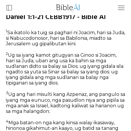
Daniel 1:1-21 CEBB1917 - Bible AI
1
Sa ikatolo ka tuig sa paghari ni Joacim, hari sa Juda,
si Nabucodonosor, hari sa Babilonia, miadto sa
Jerusalem ug gipalibutan kini.
2
Ug sa iyang kamot gitugyan sa Ginoo si Joacim,
hari sa Juda, uban ang usa ka bahin sa mga
sudlanan didto sa balay sa Dios; ug iyang gidala sila
ngadto sa yuta sa Sinar sa balay sa iyang dios: ug
iyang gidala ang mga sudlanan sa balay nga
tipiganan sa iyang dios.
3
Ug ang hari misulti kang Azpenaz, ang pangulo sa
iyang mga eunuco, nga pasudlon niya ang pipila sa
mga anak sa Israel, kadtong kaliwat sa harianon ug
sa mga halangdon;
4
Mga batan-on nga kang kinsa walay ikasaway,
hinonoa gikahimut-an kaayo, ug batid sa tanang