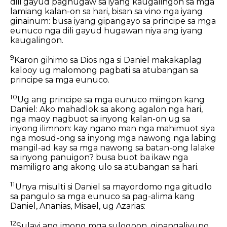
dili gayud paghugaw sa iyang kaugalingon sa mga
lamiang kalan-on sa hari, bisan sa vino nga iyang
ginainum: busa iyang gipangayo sa principe sa mga
eunuco nga dili gayud hugawan niya ang iyang
kaugalingon.
9
Karon gihimo sa Dios nga si Daniel makakaplag
kalooy ug malomong pagbati sa atubangan sa
principe sa mga eunuco.
10
Ug ang principe sa mga eunuco miingon kang
Daniel: Ako mahadlok sa akong agalon nga hari,
nga maoy nagbuot sa inyong kalan-on ug sa
inyong ilimnon: kay ngano man nga mahimuot siya
nga mosud-ong sa inyong mga nawong nga labing
mangil-ad kay sa mga nawong sa batan-ong lalake
sa inyong panuigon? busa buot ba ikaw nga
mamiligro ang akong ulo sa atubangan sa hari.
11
Unya misulti si Daniel sa mayordomo nga gitudlo
sa pangulo sa mga eunuco sa pag-alima kang
Daniel, Ananias, Misael, ug Azarias:
12
Sulayi ang imong mga sulogoon, gipangaliyupo