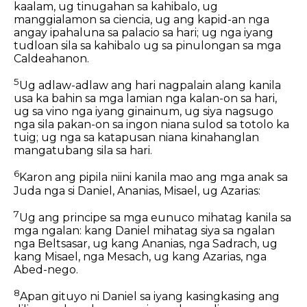
kaalam, ug tinugahan sa kahibalo, ug
manggialamon sa ciencia, ug ang kapid-an nga
angay ipahaluna sa palacio sa hari; ug nga iyang
tudloan sila sa kahibalo ug sa pinulongan sa mga
Caldeahanon.
5
Ug adlaw-adlaw ang hari nagpalain alang kanila
usa ka bahin sa mga lamian nga kalan-on sa hari,
ug sa vino nga iyang ginainum, ug siya nagsugo
nga sila pakan-on sa ingon niana sulod sa totolo ka
tuig; ug nga sa katapusan niana kinahanglan
mangatubang sila sa hari.
6
Karon ang pipila niini kanila mao ang mga anak sa
Juda nga si Daniel, Ananias, Misael, ug Azarias:
7
Ug ang principe sa mga eunuco mihatag kanila sa
mga ngalan: kang Daniel mihatag siya sa ngalan
nga Beltsasar, ug kang Ananias, nga Sadrach, ug
kang Misael, nga Mesach, ug kang Azarias, nga
Abed-nego.
8
Apan gituyo ni Daniel sa iyang kasingkasing ang