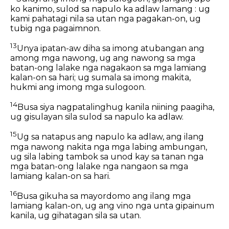
ko kanimo, sulod sa napulo ka adlaw lamang : ug
kami pahatagi nila sa utan nga pagakan-on, ug
tubig nga pagaimnon.
13
Unya ipatan-aw diha sa imong atubangan ang
among mga nawong, ug ang nawong sa mga
batan-ong lalake nga nagakaon sa mga lamiang
kalan-on sa hari; ug sumala sa imong makita,
hukmi ang imong mga sulogoon.
14
Busa siya nagpatalinghug kanila niining paagiha,
ug gisulayan sila sulod sa napulo ka adlaw.
15
Ug sa natapus ang napulo ka adlaw, ang ilang
mga nawong nakita nga mga labing ambungan,
ug sila labing tambok sa unod kay sa tanan nga
mga batan-ong lalake nga nangaon sa mga
lamiang kalan-on sa hari.
16
Busa gikuha sa mayordomo ang ilang mga
lamiang kalan-on, ug ang vino nga unta gipainum
kanila, ug gihatagan sila sa utan.