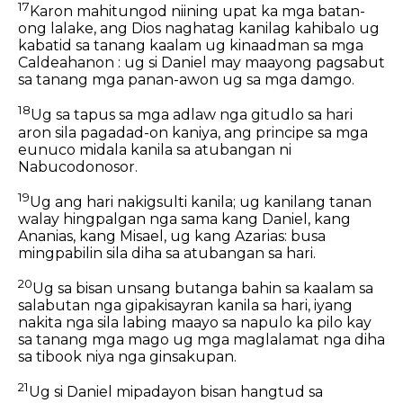
17
Karon mahitungod niining upat ka mga batan-
ong lalake, ang Dios naghatag kanilag kahibalo ug
kabatid sa tanang kaalam ug kinaadman sa mga
Caldeahanon : ug si Daniel may maayong pagsabut
sa tanang mga panan-awon ug sa mga damgo.
18
Ug sa tapus sa mga adlaw nga gitudlo sa hari
aron sila pagadad-on kaniya, ang principe sa mga
eunuco midala kanila sa atubangan ni
Nabucodonosor.
19
Ug ang hari nakigsulti kanila; ug kanilang tanan
walay hingpalgan nga sama kang Daniel, kang
Ananias, kang Misael, ug kang Azarias: busa
mingpabilin sila diha sa atubangan sa hari.
20
Ug sa bisan unsang butanga bahin sa kaalam sa
salabutan nga gipakisayran kanila sa hari, iyang
nakita nga sila labing maayo sa napulo ka pilo kay
sa tanang mga mago ug mga maglalamat nga diha
sa tibook niya nga ginsakupan.
21
Ug si Daniel mipadayon bisan hangtud sa